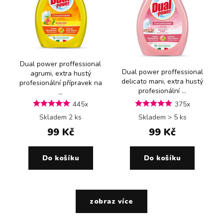
Dual power proffessional
Dual power proffessional
agrumi, extra hustý
delicato mani, extra hustý
profesionální přípravek na
profesionální ...
...
445x
375x
Skladem 2 ks
Skladem > 5 ks
99 Kč
99 Kč
Do košíku
Do košíku
zobraz více