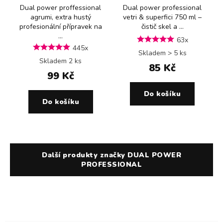
Dual power proffessional
Dual power professional
agrumi, extra hustý
vetri & superfici 750 ml –
profesionální přípravek na
čistič skel a ...
...
63x
445x
Skladem > 5 ks
Skladem 2 ks
85 Kč
99 Kč
Do košíku
Do košíku
Další produkty značky DUAL POWER
PROFESSIONAL