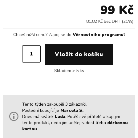
99 Kč
81,82 Kč bez DPH (21%)
Chceš nižší cenu?
Zapoj se do
Věrnostního programu!
Skladem > 5 ks
Tento týden zakoupili 3 zákazníci.
Poslední kupující je
Marcela S.
Dnes má svátek
Lada
. Potěš své přátelé a kup jim
tento produkt, nedo jim udělej radost třeba
dárkovou
kartou