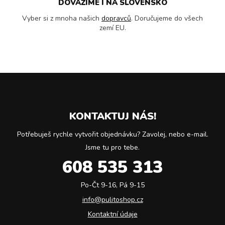
DOVÁŽÍME I NA SLOVENSKO
Vyber si z mnoha našich
dopravců
. Doručujeme do všech
zemí EU.
KONTAKTUJ NÁS!
Potřebuješ rychle vytvořit objednávku? Zavolej, nebo e-mail.
Jsme tu pro tebe.
608 535 313
Po-Čt 9-16, Pá 9-15
info@pulitoshop.cz
Kontaktní údaje