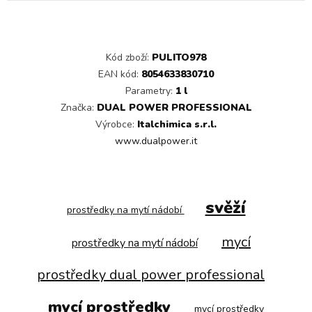
Kód zboží:
PULITO978
EAN kód:
8054633830710
Parametry:
1 l
Značka:
DUAL POWER PROFESSIONAL
Výrobce:
Italchimica s.r.l.
www.dualpower.it
svěží
prostředky na mytí nádobí
mycí
prostředky na mytí nádobí
prostředky dual power professional
mycí prostředky
mycí prostředky