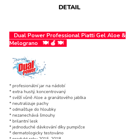
DETAIL
Dual Power Professional Piatti Gel Aloe &
Melograno 🍽️ 🍎 🍽️
* profesionální jar na nádobí
* extra hustý, koncentrovaný
* svěží vůně Aloe a granátového jablka
* neutralizuje pachy
* odmašťuje do hloubky
* nezanechává šmouhy
* brilantní lesk
* jednoduché dávkování díky pumpičce
* dermatologicky testováno
* produkt roku 2015, 2018