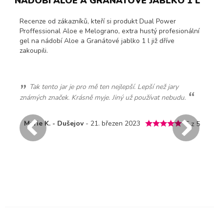
NÁDOBÍ ALOE A GRANÁTOVÉ JABLKO 1 L
Recenze od zákazníků, kteří si produkt Dual Power
Proffessional Aloe e Melograno, extra hustý profesionální
gel na nádobí Aloe a Granátové jablko 1 l již dříve
zakoupili.
Tak tento jar je pro mě ten nejlepší. Lepší než jary
známých značek. Krásně myje. Jiný už používat nebudu.
Ve
 z 5
sr
Marie K. - Dušejov
- 21. březen 2023
5 z 5