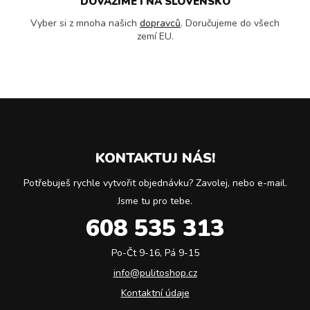
DOVÁŽÍME I NA SLOVENSKO
Vyber si z mnoha našich
dopravců
. Doručujeme do všech
zemí EU.
KONTAKTUJ NÁS!
Potřebuješ rychle vytvořit objednávku? Zavolej, nebo e-mail.
Jsme tu pro tebe.
608 535 313
Po-Čt 9-16, Pá 9-15
info@pulitoshop.cz
Kontaktní údaje