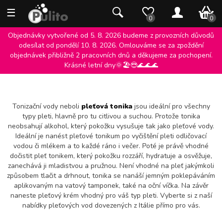
☰
0 K
0
0
Objednávky vytvořené od 5. 8. 2026 budeme z provozních důvodů
odesílat od pondělí 10. 8. 2026. Omlouváme se za zpoždění
objednávek přibližně 2 pracovních dnů a děkujeme za pochopení.
PLEŤOVÁ TONIKA
Krásné letní dny🌞🏖️😎🌊🌊🌊
Tonizační vody neboli
pleťová tonika
jsou ideální pro všechny
typy pleti, hlavně pro tu citlivou a suchou. Protože tonika
neobsahují alkohol, který pokožku vysušuje tak jako pleťové vody.
Ideální je nanést pleťové tonikum po vyčištění pleti odličovací
vodou či mlékem a to každé ráno i večer. Poté je právě vhodné
dočistit pleť tonikem, který pokožku rozzáří, hydratuje a osvěžuje,
zanechává ji mladistvou a pružnou. Není vhodné na pleť jakýmkoli
způsobem tlačit a drhnout, tonika se nanáší jemným poklepáváním
aplikovaným na vatový tamponek, také na oční víčka. Na závěr
naneste pleťový krém vhodný pro váš typ pleti. Vyberte si z naší
nabídky pleťových vod dovezených z Itálie přímo pro vás.