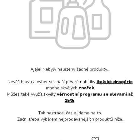
Ajéje! Nebyly nalezeny žádné produkty...
Nevěš hlavu a vyber si z naší pestré nabídky
italské drogérie
mnoha skvělých
značek
Můžeš také využít skvělý
věrnostní programu se slevami až
15%
.
Tak neztrácej čas a jdeme na to.
Začni třeba výběrem nejprodávanějších produktů níže.