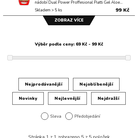
nádobí Dual Power Proffesional Piatti Gel Aloe...
99 Kč
Skladem > 5 ks
ZOBRAZ VÍCE
Nejprodávanější
Nejoblíbenější
Novinky
Nejlevnější
Nejdražší
Sleva
Předobjedání
Stránka
1
z
1
zobrazeno
5
z
5
položek