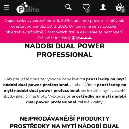
☰
0 K
0
0
Objednávky vytvořené od 5. 8. 2026 budeme z provozních důvodů
odesílat od pondělí 10. 8. 2026. Omlouváme se za zpoždění
objednávek přibližně 2 pracovních dnů a děkujeme za pochopení.
PROSTŘEDKY NA MYTÍ
Krásné letní dny🌞🏖️😎🌊🌊🌊
NÁDOBÍ DUAL POWER
PROFESSIONAL
Nakupte ještě dnes za výhodné ceny kvalitní
prostředky na mytí
nádobí dual power professional
z Itálie. Účinné
prostředky na
mytí nádobí dual power professional
perfektně umyjí i zaschlé
zbytky jídel, či mastnoty. Vyzkoušejte
prostředky na mytí nádobí
dual power professional
italské kvality.
NEJPRODÁVANĚJŠÍ PRODUKTY
PROSTŘEDKY NA MYTÍ NÁDOBÍ DUAL