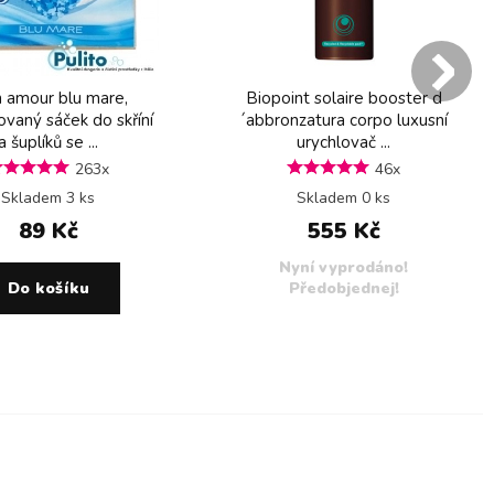
 amour blu mare,
Biopoint solaire booster d
vaný sáček do skříní
´abbronzatura corpo luxusní
a šuplíků se ...
urychlovač ...
263x
46x
Skladem 3 ks
Skladem 0 ks
89 Kč
555 Kč
Nyní vyprodáno!
Do košíku
Předobjednej!