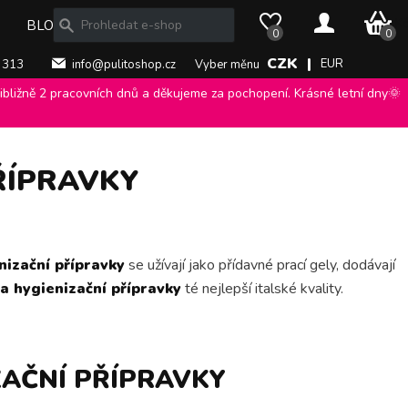
0 Kč
BLOG
0
0
CZK |
EUR
 313
info@pulitoshop.cz
Vyber měnu
bližně 2 pracovních dnů a děkujeme za pochopení. Krásné letní dny🌞
PŘÍPRAVKY
nizační přípravky
se užívají jako přídavné prací gely, dodávají
 a hygienizační přípravky
té nejlepší italské kvality.
ZAČNÍ PŘÍPRAVKY