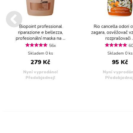
Biopoint professional
Rio cancella odori c
riparazione e bellezza,
zagara, osvěžovač v
profesionální maska na ...
rozprašovači ..
56x
6
Skladem 0 ks
Skladem 0 ks
279 Kč
95 Kč
Nyní vyprodáno!
Nyní vyprodán
Předobjednej!
Předobjednej