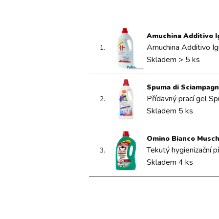
Amuchina Additivo Ig
Amuchina Additivo Igi
1.
Skladem > 5 ks
Spuma di Sciampagna
Přídavný prací gel Sp
2.
Skladem 5 ks
Omino Bianco Muschio
Tekutý hygienizační př
3.
Skladem 4 ks