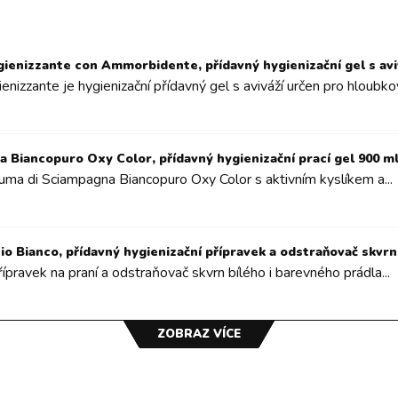
ienizzante con Ammorbidente, přídavný hygienizační gel s aviv
enizzante je hygienizační přídavný gel s aviváží určen pro hloubkov
 Biancopuro Oxy Color, přídavný hygienizační prací gel 900 m
uma di Sciampagna Biancopuro Oxy Color s aktivním kyslíkem a...
 Bianco, přídavný hygienizační přípravek a odstraňovač skvrn 
ípravek na praní a odstraňovač skvrn bílého i barevného prádla...
ZOBRAZ VÍCE