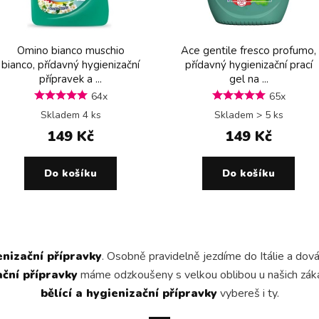
Omino bianco muschio
Ace gentile fresco profumo,
bianco, přídavný hygienizační
přídavný hygienizační prací
přípravek a ...
gel na ...
64x
65x
Skladem 4 ks
Skladem > 5 ks
149 Kč
149 Kč
Do košíku
Do košíku
enizační přípravky
. Osobně pravidelně jezdíme do Itálie a dov
ační přípravky
máme odzkoušeny s velkou oblibou u našich zákaz
bělící a hygienizační přípravky
vybereš i ty.