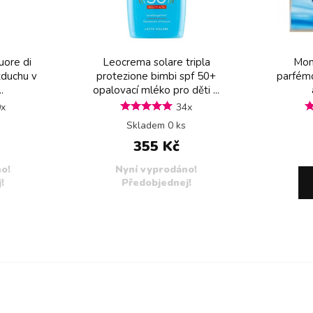
uore di
Leocrema solare tripla
Mon
zduchu v
protezione bimbi spf 50+
parfémo
.
opalovací mléko pro děti ...
0x
34x
Skladem 0 ks
355 Kč
o!
Nyní vyprodáno!
!
Předobjednej!