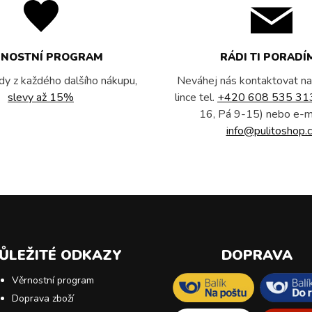
RNOSTNÍ PROGRAM
RÁDI TI PORADÍ
dy z každého dalšího nákupu,
Neváhej nás kontaktovat na
slevy až 15%
lince tel.
+420 608 535 31
16, Pá 9-15) nebo e-m
info@pulitoshop.c
ŮLEŽITÉ ODKAZY
DOPRAVA
Věrnostní program
Doprava zboží