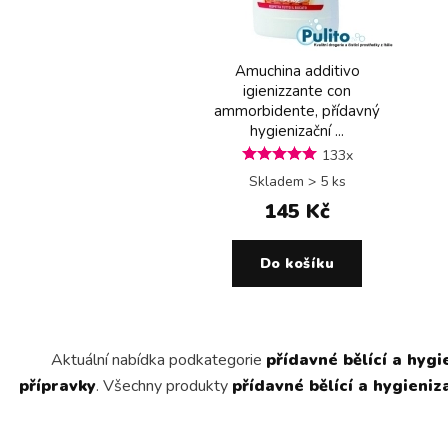
Amuchina additivo
igienizzante con
ammorbidente, přídavný
hygienizační ...
133x
Skladem > 5 ks
145 Kč
Do košíku
Aktuální nabídka podkategorie
přídavné bělící a hygi
přípravky
. Všechny produkty
přídavné bělící a hygieniz