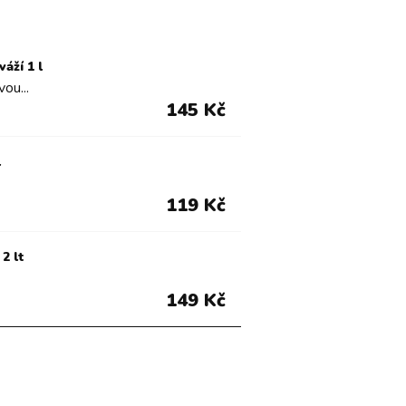
áží 1 l
ou...
145 Kč
l
119 Kč
2 lt
149 Kč