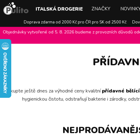
ZNAČKY
NOVINK
ITALSKÁ DROGERIE
Doprava zdarma od 2000 Kč pro ČR pro SK od 2500 Kč
Dovo
Objednávky vytvořené od 5. 8. 2026 budeme z provozních důvodů odes
E-shop Pulito
>
Italská drogerie
>
Prací prostředky
>
Přídavné bělící
PŘÍDAVNÉ
Nakupte ještě dnes za výhodné ceny kvalitní
přídavné bělící
hygienickou čistotu, odstraňují bakterie i zárodky, ods
NEJPRODÁVANĚJŠ