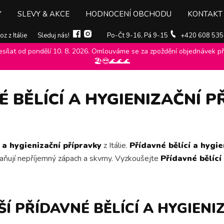
Y
SLEVY & AKCE
HODNOCENÍ OBCHODU
KONTAKT
z z Itálie
Sleduj nás!
Po-Čt 9-16, Pá 9-15
+420 608 535
ílat od pondělí 10. 8. 2026. Omlouváme se za zpoždění objednávek při
 a hygienizační přípravky
>
🏖️😎🌊🌊🌊
 BĚLÍCÍ A HYGIENIZAČNÍ 
 a hygienizační přípravky
z Itálie.
Přídavné bělící a hygie
traňují nepříjemný zápach a skvrny. Vyzkoušejte
Přídavné bělící
Í PŘÍDAVNÉ BĚLÍCÍ A HYGIENI