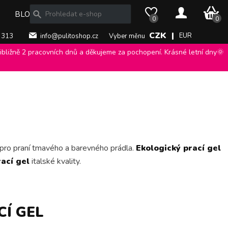
0 Kč
BLOG
0
0
CZK |
EUR
 313
info@pulitoshop.cz
Vyber měnu
bližně 2 pracovních dnů a děkujeme za pochopení. Krásné letní dny🌞
 pro praní tmavého a barevného prádla.
Ekologický prací gel
ací gel
italské kvality.
Í GEL