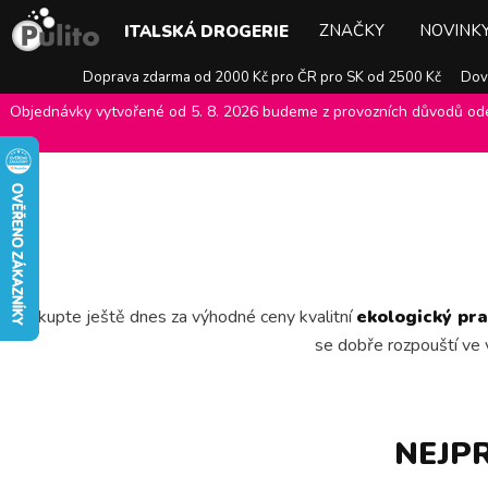
ZNAČKY
NOVINK
ITALSKÁ DROGERIE
Doprava zdarma od 2000 Kč pro ČR pro SK od 2500 Kč
Dovo
Objednávky vytvořené od 5. 8. 2026 budeme z provozních důvodů odes
E-shop Pulito
>
Italská drogerie
>
Ekologické a bio prostředky
>
Eko
Nakupte ještě dnes za výhodné ceny kvalitní
ekologický pra
se dobře rozpouští ve v
NEJP