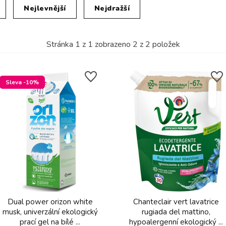
Nejlevnější
Nejdražší
Stránka
1
z
1
zobrazeno
2
z
2
položek
Sleva -10%
Dual power orizon white
Chanteclair vert lavatrice
musk, univerzální ekologický
rugiada del mattino,
prací gel na bílé ...
hypoalergenní ekologický ...