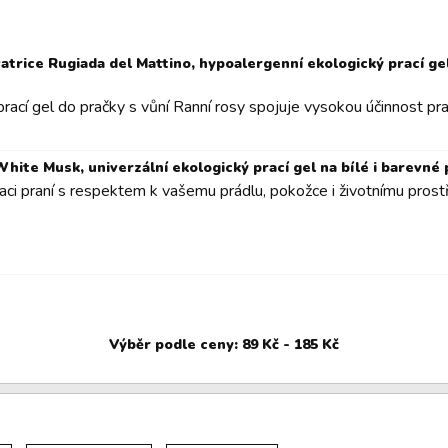
atrice Rugiada del Mattino, hypoalergenní ekologický prací gel 
rací gel do pračky s vůní Ranní rosy spojuje vysokou účinnost praní
ite Musk, univerzální ekologický prací gel na bílé i barevné 
i praní s respektem k vašemu prádlu, pokožce i životnímu prostře