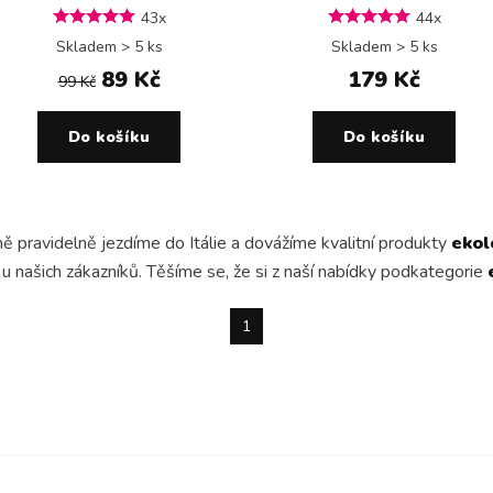
43x
44x
Skladem > 5 ks
Skladem > 5 ks
89 Kč
179 Kč
99 Kč
Do košíku
Do košíku
ě pravidelně jezdíme do Itálie a dovážíme kvalitní produkty
ekol
 našich zákazníků. Těšíme se, že si z naší nabídky podkategorie
1