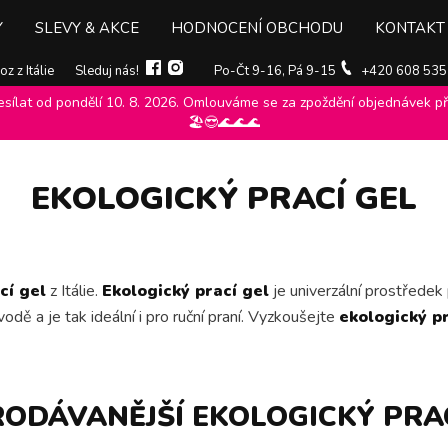
Y
SLEVY & AKCE
HODNOCENÍ OBCHODU
KONTAKT
z z Itálie
Sleduj nás!
Po-Čt 9-16, Pá 9-15
+420 608 535
ílat od pondělí 10. 8. 2026. Omlouváme se za zpoždění objednávek při
logický prací gel
>
🏖️😎🌊🌊🌊
EKOLOGICKÝ PRACÍ GEL
cí gel
z Itálie.
Ekologický prací gel
je univerzální prostředek
odě a je tak ideální i pro ruční praní. Vyzkoušejte
ekologický pr
RODÁVANĚJŠÍ EKOLOGICKÝ PRAC