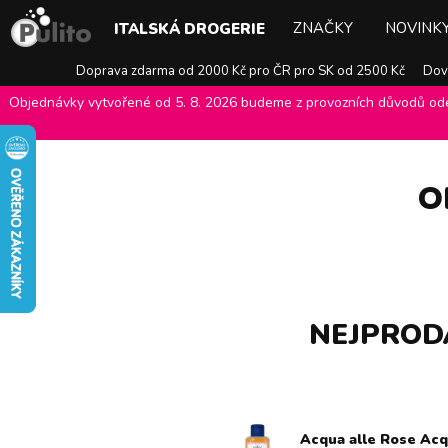
ZNAČKY
NOVINK
ITALSKÁ DROGERIE
Doprava zdarma od 2000 Kč pro ČR pro SK od 2500 Kč
Dovo
Objednávky vytvořené od 5. 8. 2026 budeme z provozních důvodů odes
E-shop Pulito
>
Italská drogerie
>
Péče o pleť, oči a ústa
>
Odličova
O
NEJPRODÁ
Acqua alle Rose Acqu