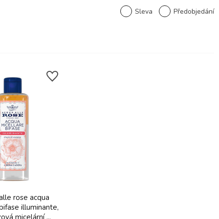
Sleva
Předobjedání
alle rose acqua
bifase illuminante,
vá micelární ...