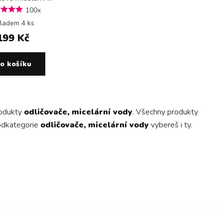
100x
ladem 4 ks
199 Kč
o košíku
rodukty
odličovače, micelární vody
. Všechny produkty
podkategorie
odličovače, micelární vody
vybereš i ty.