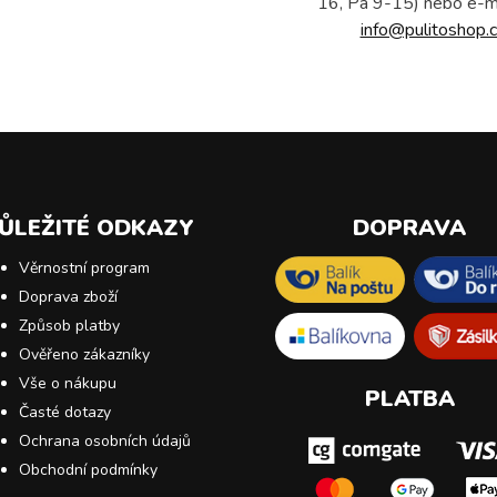
16, Pá 9-15) nebo e-m
info@pulitoshop.c
ŮLEŽITÉ ODKAZY
DOPRAVA
Věrnostní program
Doprava zboží
Způsob platby
Ověřeno zákazníky
Vše o nákupu
PLATBA
Časté dotazy
Ochrana osobních údajů
Obchodní podmínky