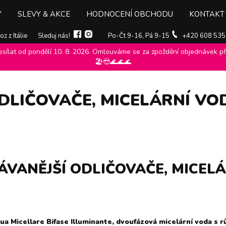
Y
SLEVY & AKCE
HODNOCENÍ OBCHODU
KONTAKT
z z Itálie
Sleduj nás!
Po-Čt 9-16, Pá 9-15
+420 608 535
ílat od pondělí 10. 8. 2026. Omlouváme se za zpoždění objednávek při
če, micelární vody
>
🏖️😎🌊🌊🌊
DLIČOVAČE, MICELÁRNÍ VO
VANĚJŠÍ ODLIČOVAČE, MICEL
a Micellare Bifase Illuminante, dvoufázová micelární voda s 