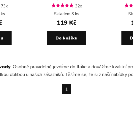
73x
32x
 ks
Skladem 3 ks
Sk
č
119 Kč
ku
Do košíku
D
 vody
. Osobně pravidelně jezdíme do Itálie a dovážíme kvalitní p
u oblibou u našich zákazníků. Těšíme se, že si z naší nabídky 
1