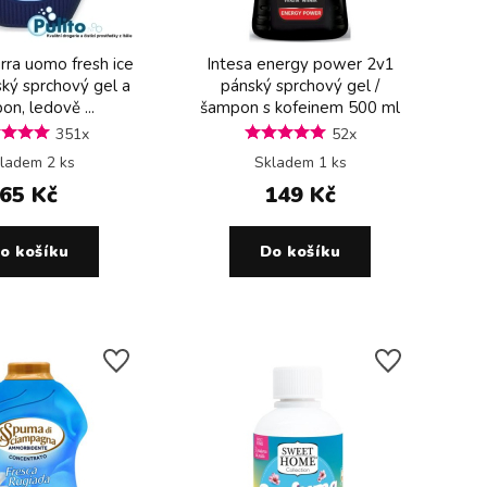
rra uomo fresh ice
Intesa energy power 2v1
ský sprchový gel a
pánský sprchový gel /
n, ledově ...
šampon s kofeinem 500 ml
351x
52x
ladem 2 ks
Skladem 1 ks
65 Kč
149 Kč
o košíku
Do košíku