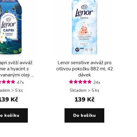
pri svěží aviváž
Lenor sensitive aviváž pro
ie a hyacint s
citlivou pokožku 882 ml, 42
ananými oleji ...
dávek
47x
24x
adem > 5 ks
Skladem > 5 ks
139 Kč
139 Kč
o košíku
Do košíku