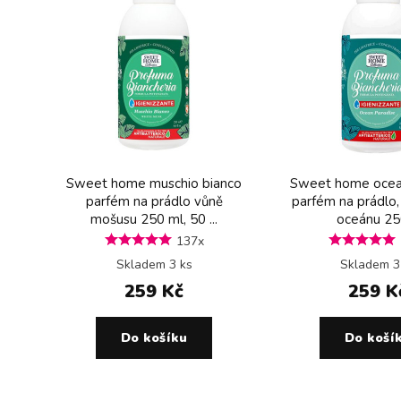
Sweet home muschio bianco
Sweet home ocea
parfém na prádlo vůně
parfém na prádlo,
mošusu 250 ml, 50 ...
oceánu 250
137x
Skladem 3 ks
Skladem 3
259 Kč
259 K
Do košíku
Do koší