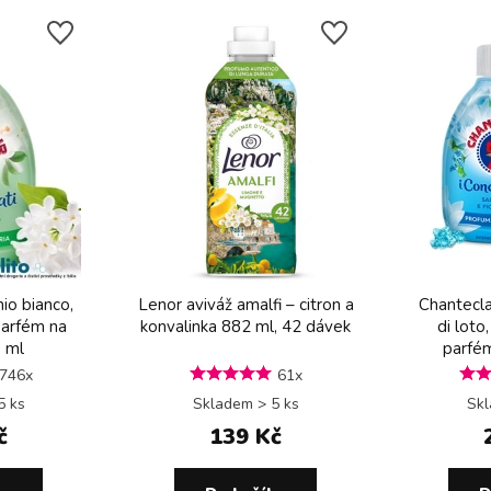
io bianco,
Lenor aviváž amalfi – citron a
Chanteclai
parfém na
konvalinka 882 ml, 42 dávek
di loto
 ml
parfém
746x
61x
5 ks
Skladem > 5 ks
Skl
č
139 Kč