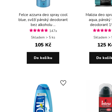
Felce azzurra deo spray cool
Malizia deo sp
blue, svěží pánský deodorant
aqua, pánský 
bez alkoholu ...
deodorant 1
147x
Skladem > 5 ks
Skladem > 
105 Kč
125 K
Do košíku
Do koší