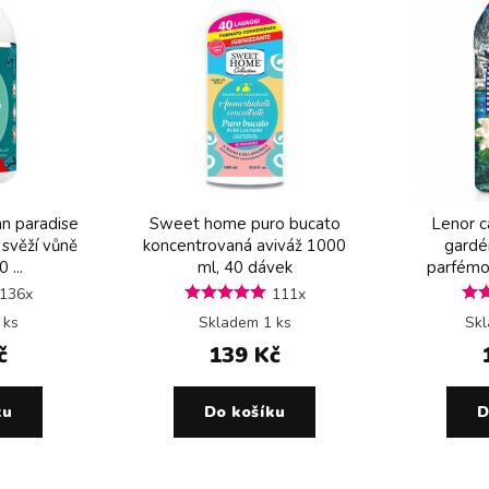
n paradise
Sweet home puro bucato
Lenor ca
 svěží vůně
koncentrovaná aviváž 1000
gardén
 ...
ml, 40 dávek
parfémov
136x
111x
 ks
Skladem 1 ks
Skl
č
139 Kč
ku
Do košíku
D