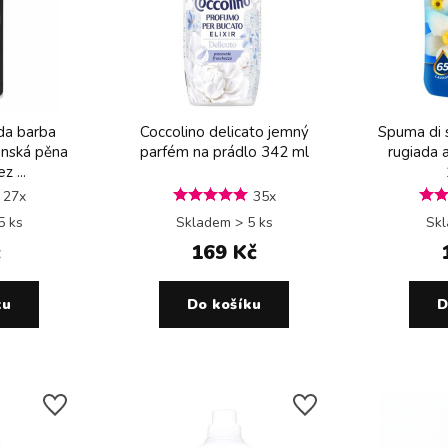
da barba
Coccolino delicato jemný
Spuma di 
ánská pěna
parfém na prádlo 342 ml
rugiada 
z ...
27x
35x
5 ks
Skladem > 5 ks
Skl
č
169 Kč
ku
Do košíku
D