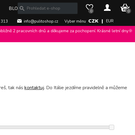
0 Kč
BLOG
0
0
CZK |
EUR
 313
info@pulitoshop.cz
Vyber měnu
bližně 2 pracovních dnů a děkujeme za pochopení. Krásné letní dny🌞
reš, tak nás
kontaktuj
. Do Itálie jezdíme pravidelně a můžeme