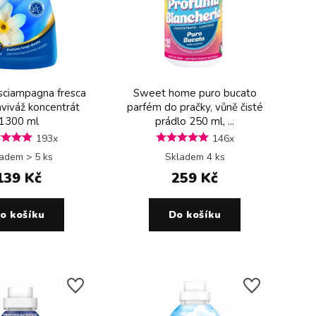
sciampagna fresca
Sweet home puro bucato
aviváž koncentrát
parfém do pračky, vůně čisté
1300 ml
prádlo 250 ml, ...
193x
146x
adem > 5 ks
Skladem 4 ks
139 Kč
259 Kč
o košíku
Do košíku