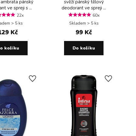
 ambrata pánský
svěží pánský tělový
t ve spreji s ...
deodorant ve spreji ...
22x
60x
adem > 5 ks
Skladem > 5 ks
129 Kč
99 Kč
o košíku
Do košíku