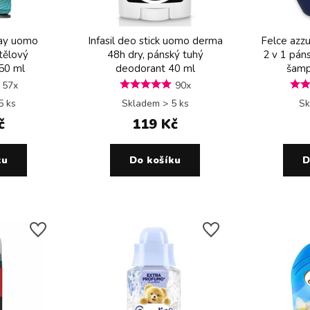
ray uomo
Infasil deo stick uomo derma
Felce azzu
tělový
48h dry, pánský tuhý
2 v 1 pán
50 ml
deodorant 40 ml
šampo
57x
90x
5 ks
Skladem > 5 ks
Sk
č
119 Kč
ku
Do košíku
D