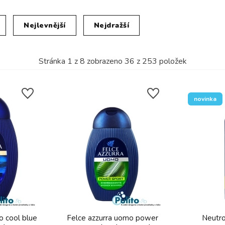
Nejlevnější
Nejdražší
Stránka
1
z
8
zobrazeno
36
z
253
položek
novinka
o cool blue
Felce azzurra uomo power
Neutro