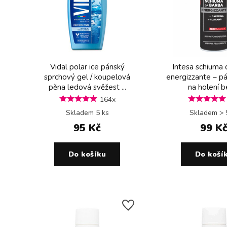
Vidal polar ice pánský
Intesa schiuma 
sprchový gel / koupelová
energizzante – p
pěna ledová svěžest ...
na holení be
164x
Skladem 5 ks
Skladem > 
95 Kč
99 K
Do košíku
Do koší