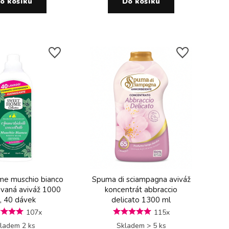
o košíku
Do košíku
e muschio bianco
Spuma di sciampagna aviváž
vaná aviváž 1000
koncentrát abbraccio
, 40 dávek
delicato 1300 ml
107x
115x
ladem 2 ks
Skladem > 5 ks