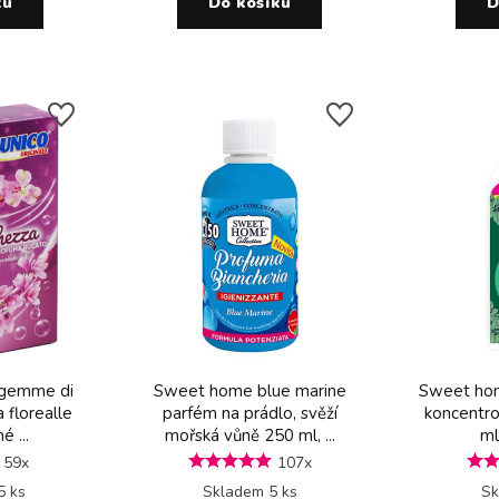
ku
Do košíku
D
e gemme di
Sweet home blue marine
Sweet hom
 florealle
parfém na prádlo, svěží
koncentro
 ...
mořská vůně 250 ml, ...
ml
59x
107x
5 ks
Skladem 5 ks
Sk