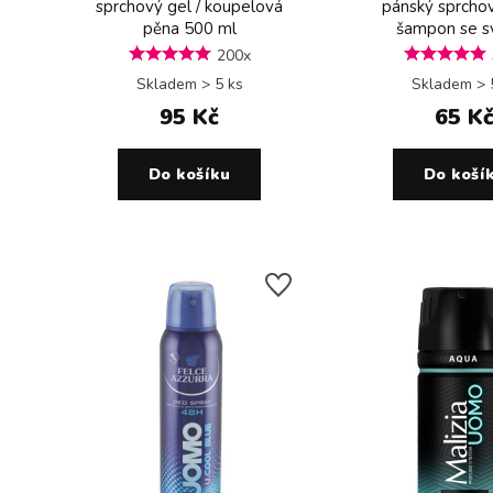
sprchový gel / koupelová
pánský sprchov
pěna 500 ml
šampon se svě
200x
Skladem > 5 ks
Skladem > 
95 Kč
65 K
Do košíku
Do koší