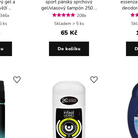
ý gel a
sport pánský sprchový
essenza
ží ...
gel/vlasový šampón 250 ...
deodoran
346x
208x
5 ks
Skladem > 5 ks
Skl
č
65 Kč
ku
Do košíku
D