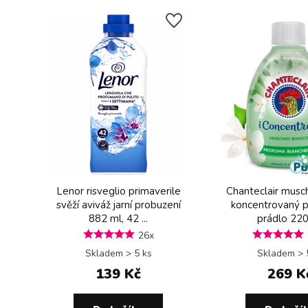
Lenor risveglio primaverile
Chanteclair musch
svěží aviváž jarní probuzení
koncentrovaný 
882 ml, 42 ...
prádlo 220
26x
Skladem > 5 ks
Skladem > 
139 Kč
269 K