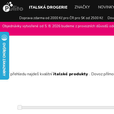
ZNAČKY
NOVINK
ITALSKÁ DROGERIE
Doprava zdarma od 2000 Kč pro ČR pro SK od 2500 Kč
Dovo
Objednávky vytvořené od 5. 8. 2026 budeme z provozních důvodů odes
E-shop Pulito
>
V přehledu najdeš kvalitní
italské produkty
. Dovoz přímo 