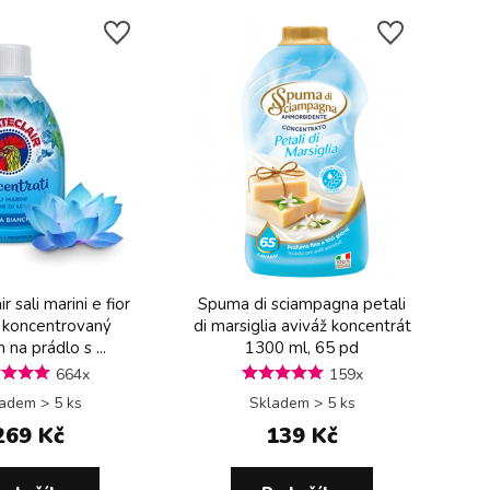
r sali marini e fior
Spuma di sciampagna petali
, koncentrovaný
di marsiglia aviváž koncentrát
 na prádlo s ...
1300 ml, 65 pd
664x
159x
adem > 5 ks
Skladem > 5 ks
269 Kč
139 Kč