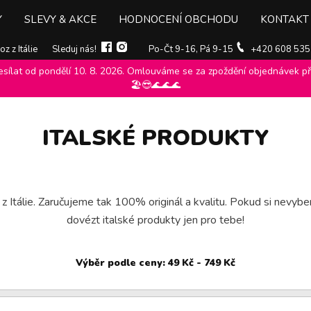
Y
SLEVY & AKCE
HODNOCENÍ OBCHODU
KONTAKT
z z Itálie
Sleduj nás!
Po-Čt 9-16, Pá 9-15
+420 608 535
ílat od pondělí 10. 8. 2026. Omlouváme se za zpoždění objednávek při
🏖️😎🌊🌊🌊
ITALSKÉ PRODUKTY
z Itálie. Zaručujeme tak 100% originál a kvalitu. Pokud si nevybe
dovézt italské produkty jen pro tebe!