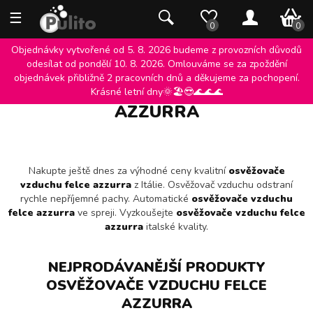
☰
0 K
0
0
Objednávky vytvořené od 5. 8. 2026 budeme z provozních důvodů
odesílat od pondělí 10. 8. 2026. Omlouváme se za zpoždění
objednávek přibližně 2 pracovních dnů a děkujeme za pochopení.
OSVĚŽOVAČE VZDUCHU FELCE
Krásné letní dny🌞🏖️😎🌊🌊🌊
AZZURRA
Nakupte ještě dnes za výhodné ceny kvalitní
osvěžovače
vzduchu felce azzurra
z Itálie. Osvěžovač vzduchu odstraní
rychle nepříjemné pachy. Automatické
osvěžovače vzduchu
felce azzurra
ve spreji. Vyzkoušejte
osvěžovače vzduchu felce
azzurra
italské kvality.
NEJPRODÁVANĚJŠÍ PRODUKTY
OSVĚŽOVAČE VZDUCHU FELCE
AZZURRA