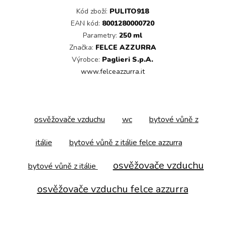
Kód zboží:
PULITO918
EAN kód:
8001280000720
Parametry:
250 ml
Značka:
FELCE AZZURRA
Výrobce:
Paglieri S.p.A.
www.felceazzurra.it
osvěžovače vzduchu
wc
bytové vůně z
itálie
bytové vůně z itálie felce azzurra
osvěžovače vzduchu
bytové vůně z itálie
osvěžovače vzduchu felce azzurra