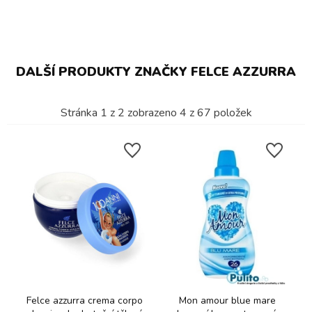
DALŠÍ PRODUKTY ZNAČKY FELCE AZZURRA
Stránka
1
z
2
zobrazeno
4
z
67
položek
Felce azzurra crema corpo
Mon amour blue mare