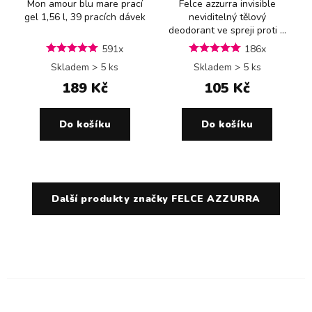
Mon amour blu mare prací
Felce azzurra invisible
gel 1,56 l, 39 pracích dávek
neviditelný tělový
deodorant ve spreji proti ...
591x
186x
Skladem > 5 ks
Skladem > 5 ks
189 Kč
105 Kč
Do košíku
Do košíku
Další produkty značky FELCE AZZURRA