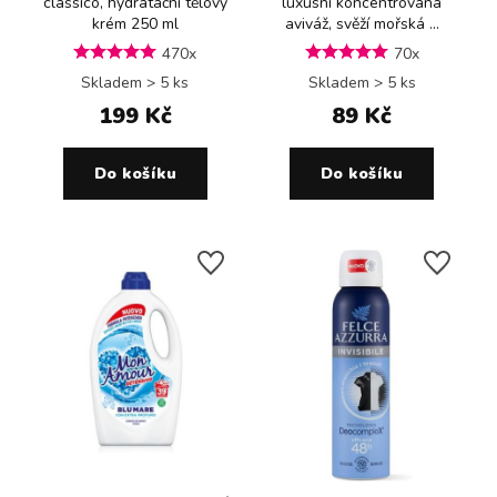
classico, hydratační tělový
luxusní koncentrovaná
krém 250 ml
aviváž, svěží mořská ...
470x
70x
Skladem > 5 ks
Skladem > 5 ks
199 Kč
89 Kč
Do košíku
Do košíku