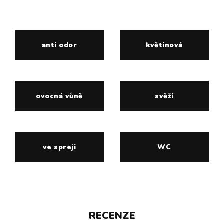
anti odor
květinová
ovocná vůně
svěží
ve spreji
WC
RECENZE