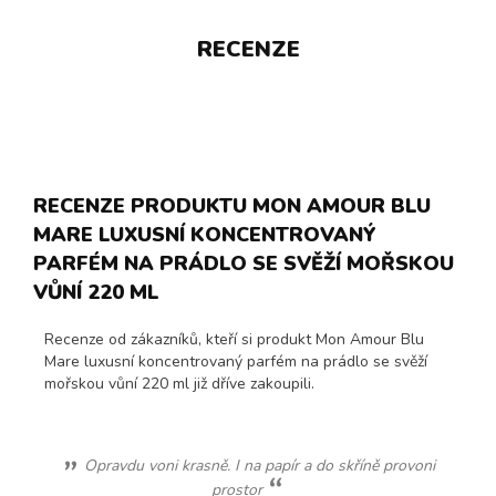
RECENZE
RECENZE PRODUKTU MON AMOUR BLU
MARE LUXUSNÍ KONCENTROVANÝ
PARFÉM NA PRÁDLO SE SVĚŽÍ MOŘSKOU
VŮNÍ 220 ML
Recenze od zákazníků, kteří si produkt Mon Amour Blu
Mare luxusní koncentrovaný parfém na prádlo se svěží
mořskou vůní 220 ml již dříve zakoupili.
Opravdu voni krasně. I na papír a do skříně provoni
prostor