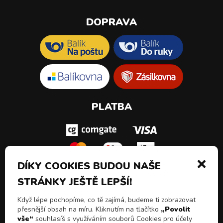
DOPRAVA
PLATBA
DÍKY COOKIES BUDOU NAŠE
STRÁNKY JEŠTĚ LEPŠÍ!
SLEDUJ NÁS!
Když lépe pochopíme, co tě zajímá, budeme ti zobrazovat
přesnější obsah na míru. Kliknutím na tlačítko
„Povolit
vše“
souhlasíš s využíváním souborů Cookies pro účely