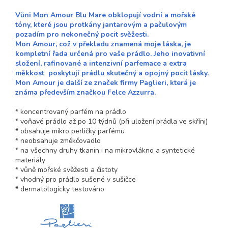
Vůni Mon Amour Blu Mare obklopují vodní a mořské
tóny, které jsou protkány jantarovým a pačulovým
pozadím pro nekonečný pocit svěžesti.
Mon Amour, což v překladu znamená moje láska, je
kompletní řada určená pro vaše prádlo. Jeho inovativní
složení, rafinované a intenzivní parfemace a extra
měkkost poskytují prádlu skutečný a opojný pocit lásky.
Mon Amour je další ze značek firmy Paglieri, která je
známa především značkou Felce Azzurra.
* koncentrovaný parfém na prádlo
* voňavé prádlo až po 10 týdnů (při uložení prádla ve skříni)
* obsahuje mikro perličky parfému
* neobsahuje změkčovadlo
* na všechny druhy tkanin i na mikrovlákno a syntetické
materiály
* vůně mořské svěžesti a čistoty
* vhodný pro prádlo sušené v sušičce
* dermatologicky testováno