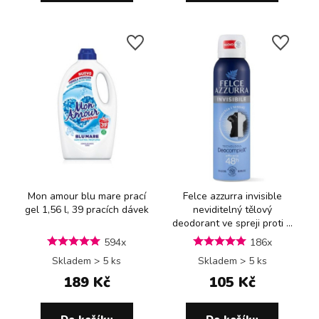
Mon amour blu mare prací
Felce azzurra invisible
gel 1,56 l, 39 pracích dávek
neviditelný tělový
deodorant ve spreji proti ...
594x
186x
Skladem > 5 ks
Skladem > 5 ks
189 Kč
105 Kč