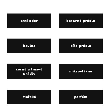
anti odor
barevné prádlo
bavlna
bílé prádlo
černé a tmavé
mikrovlákno
prádlo
Mořská
parfém