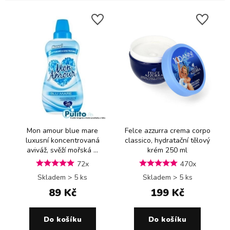
Mon amour blue mare
Felce azzurra crema corpo
luxusní koncentrovaná
classico, hydratační tělový
aviváž, svěží mořská ...
krém 250 ml
72x
470x
Skladem > 5 ks
Skladem > 5 ks
89 Kč
199 Kč
Do košíku
Do košíku