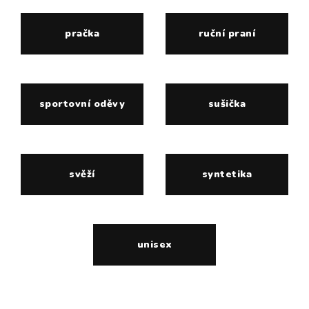
pračka
ruční praní
sportovní oděvy
sušička
svěží
syntetika
unisex