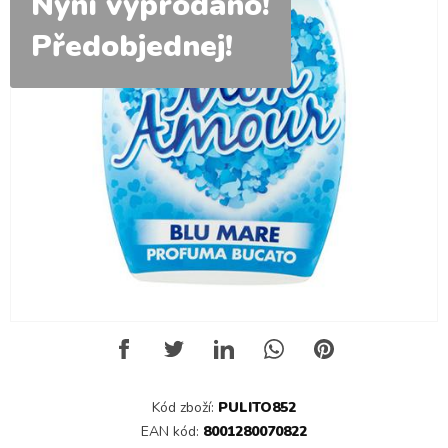
Nyní vyprodáno!
Předobjednej!
Kód zboží:
PULITO852
EAN kód:
8001280070822