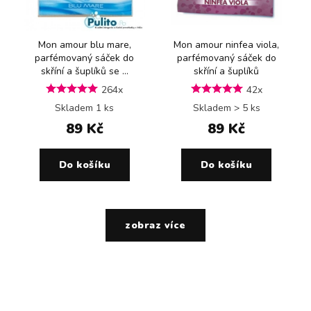
Mon amour blu mare,
Mon amour ninfea viola,
parfémovaný sáček do
parfémovaný sáček do
skříní a šuplíků se ...
skříní a šuplíků
264x
42x
Skladem 1 ks
Skladem > 5 ks
89 Kč
89 Kč
Do košíku
Do košíku
zobraz více