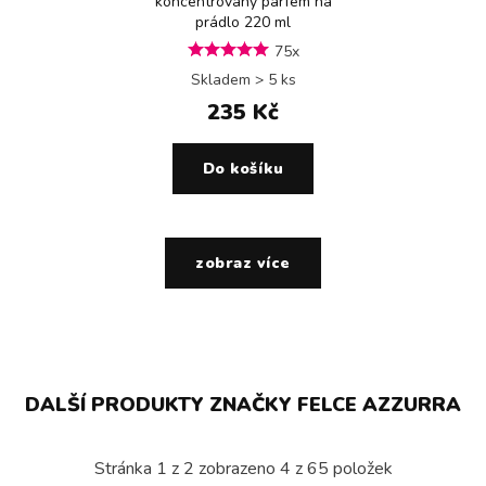
koncentrovaný parfém na
prádlo 220 ml
75x
Skladem > 5 ks
235 Kč
Do košíku
zobraz více
DALŠÍ PRODUKTY ZNAČKY FELCE AZZURRA
Stránka
1
z
2
zobrazeno
4
z
65
položek