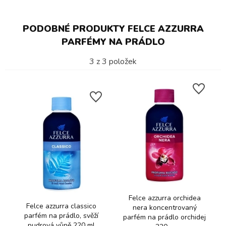
PODOBNÉ PRODUKTY FELCE AZZURRA
PARFÉMY NA PRÁDLO
3
z
3
položek
Felce azzurra orchidea
Felce azzurra classico
nera koncentrovaný
parfém na prádlo, svěží
parfém na prádlo orchidej
pudrová vůně 220 ml