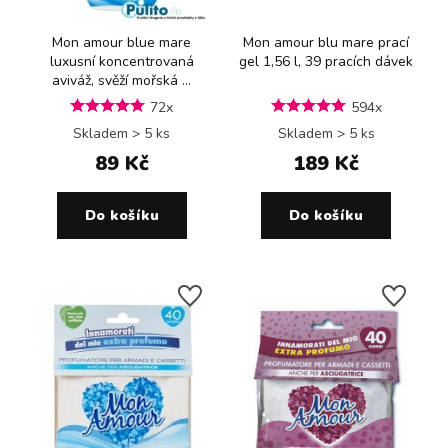
Mon amour blue mare
Mon amour blu mare prací
luxusní koncentrovaná
gel 1,56 l, 39 pracích dávek
aviváž, svěží mořská ...
72x
594x
Skladem > 5 ks
Skladem > 5 ks
89 Kč
189 Kč
Do košíku
Do košíku