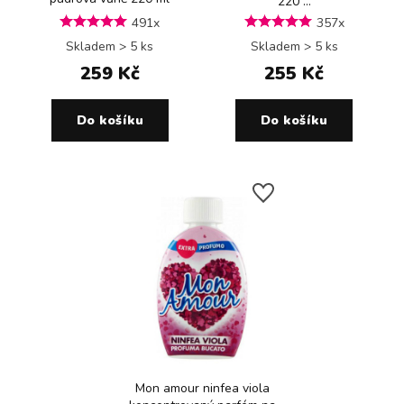
220 ...
491x
357x
Skladem > 5 ks
Skladem > 5 ks
259 Kč
255 Kč
Do košíku
Do košíku
Mon amour ninfea viola