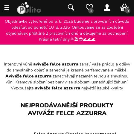
☰
0 K
0
0
Objednávky vytvořené od 5. 8. 2026 budeme z provozních důvodů
odesílat od pondělí 10. 8. 2026. Omlouváme se za zpoždění
objednávek přibližně 2 pracovních dnů a děkujeme za pochopení.
AVIVÁŽE FELCE AZZURRA
Krásné letní dny🌞🏖️😎🌊🌊🌊
Intenzivní vůně
aviváže felce azzurra
zahalí vaše prádlo a oděvy
do smyslného objetí a zanechá je krásně parfémované a měkké.
Aviváže felce azzurra
zanechávají nezaměnitelnou a smyslnou
vůni. Krémové složení bez barviv, se složkami usnadňující žehlení.
Vyzkoušejte
aviváže felce azzurra
největší italské kvality.
NEJPRODÁVANĚJŠÍ PRODUKTY
AVIVÁŽE FELCE AZZURRA