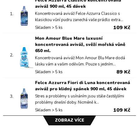
Felce Azzurra Classico koncentrovaná
aviváž 900 ml, 45 dávek
1.
Koncentrovaná aviváž Felce Azzurra Classico s
klasickou vůní pudru zanechá vaše prádlo extra...
109 Kč
Skladem > 5 ks
Mon Amour Blue Mare luxusní
koncentrovaná aviváž, svěží mořská vůně
650 ml.
2.
Koncentrovaná aviváž Mon Amour Blu Mare dodá
lásku vám a vašim oděvům. Pouze s jedním...
89 Kč
Skladem > 5 ks
Felce Azzurra Fiori di Luna koncentrovaná
aviváž pro klidný spánek 900 ml, 45 dávek
3.
Stres a problémy s usínáním jsou stále častějšími
problémy dnešní doby. Nicméně k...
109 Kč
Skladem > 5 ks
ZOBRAZ VÍCE