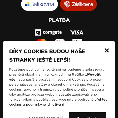
PLATBA
DÍKY COOKIES BUDOU NAŠE
STRÁNKY JEŠTĚ LEPŠÍ!
SLEDUJ NÁS!
Když lépe pochopíme, co tě zajímá, budeme ti zobrazovat
přesnější obsah na míru. Kliknutím na tlačítko
„Povolit
vše“
souhlasíš s využíváním souborů Cookies pro účely
personalizace, analýzy a cíleného marketingu. Používáme
cookies, abychom ti umožnili pohodlné prohlížení webu a
díky analýze provozu webu, neustále zlepšovali jeho
funkce, výkon a použitelnost. Více info a podrobný
přehled
cookies a podmínky jejich užívání
.
© 2026 Všechna práva vyhrazena
Chceš slevy, akční
E-shop Pulito - Kvalitní drogerie a čistící prostředky z
ANO
NE