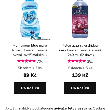
Mon amour blue mare
Felce azzurra orchidea
luxusní koncentrovaná
nera koncentrovaná aviváž
aviváž, svěží mořská ...
1240 ml, 62 dávek
70x
28x
Skladem > 5 ks
Skladem > 5 ks
89 Kč
139 Kč
Do košíku
Do košíku
Aktuální nabídka podkategorie
aviváže felce azzurra
. Osobně