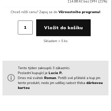
114,88 Kč bez DPH (21%)
Chceš nižší cenu?
Zapoj se do
Věrnostního programu!
Skladem > 5 ks
Tento týden zakoupili 3 zákazníci.
Poslední kupující je
Lucie P.
Dnes má svátek
Roman
. Potěš své přátelé a kup jim
tento produkt, nedo jim udělej radost třeba
dárkovou
kartou