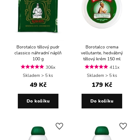
Borotalco tělový pudr
Borotalco crema
classico náhradní náplň
vellutante, hedvábný
100 g
tělový krém 150 ml
306x
411x
Skladem > 5 ks
Skladem > 5 ks
49 Kč
179 Kč
Do košíku
Do košíku