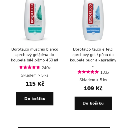
Borotalco muschio bianco
Borotalco talco e felci
sprchový gel/pěna do
sprchový gel / pěna do
koupele bílé pižmo 450 ml
koupele pudr a kapradiny
...
240x
133x
Skladem > 5 ks
Skladem > 5 ks
115 Kč
109 Kč
Do košíku
Do košíku