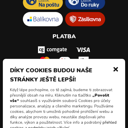
PLATBA
DÍKY COOKIES BUDOU NAŠE
STRÁNKY JEŠTĚ LEPŠÍ!
SLEDUJ NÁS!
Když lépe pochopíme, co tě zajímá, budeme ti zobrazovat
přesnější obsah na míru. Kliknutím na tlačítko
„Povolit
vše“
souhlasíš s využíváním souborů Cookies pro účely
personalizace, analýzy a cíleného marketingu. Používáme
cookies, abychom ti umožnili pohodlné prohlížení webu a
díky analýze provozu webu, neustále zlepšovali jeho
funkce, výkon a použitelnost. Více info a podrobný
přehled
cookies a podmínky jejich užívání
.