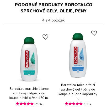
PODOBNÉ PRODUKTY BOROTALCO
SPRCHOVÉ GELY, OLEJE, PĚNY
4
z
4
položek
Borotalco talco e felci
Borotalco muschio bianco
sprchový gel / pěna do
sprchový gel/pěna do
koupele pudr a kapradiny
koupele bílé pižmo 450 ml
...
240x
133x