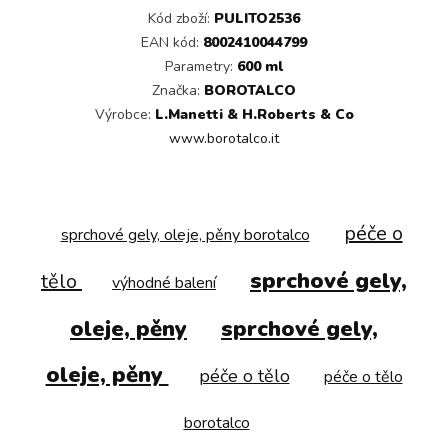
Kód zboží:
PULITO2536
EAN kód:
8002410044799
Parametry:
600 ml
Značka:
BOROTALCO
Výrobce:
L.Manetti & H.Roberts & Co
www.borotalco.it
péče o
sprchové gely, oleje, pěny borotalco
sprchové gely,
tělo
výhodné balení
oleje, pěny
sprchové gely,
oleje, pěny
péče o tělo
péče o tělo
borotalco