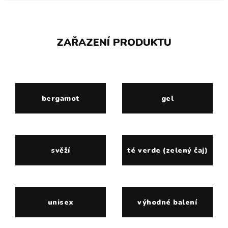
ZAŘAZENÍ PRODUKTU
bergamot
gel
svěží
té verde (zelený čaj)
unisex
výhodné balení