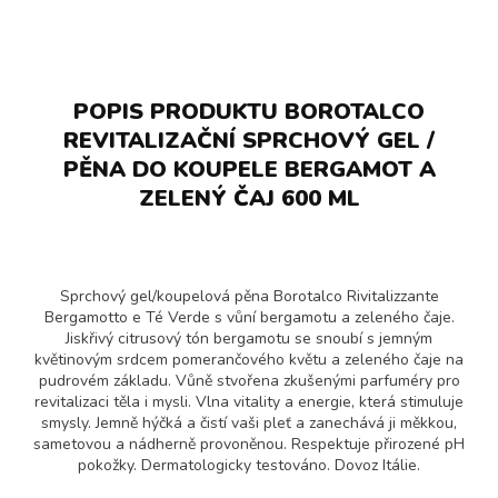
POPIS PRODUKTU BOROTALCO
REVITALIZAČNÍ SPRCHOVÝ GEL /
PĚNA DO KOUPELE BERGAMOT A
ZELENÝ ČAJ 600 ML
Sprchový gel/koupelová pěna Borotalco Rivitalizzante
Bergamotto e Té Verde s vůní bergamotu a zeleného čaje.
Jiskřivý citrusový tón bergamotu se snoubí s jemným
květinovým srdcem pomerančového květu a zeleného čaje na
pudrovém základu. Vůně stvořena zkušenými parfuméry pro
revitalizaci těla i mysli. Vlna vitality a energie, která stimuluje
smysly. Jemně hýčká a čistí vaši pleť a zanechává ji měkkou,
sametovou a nádherně provoněnou. Respektuje přirozené pH
pokožky. Dermatologicky testováno. Dovoz Itálie.