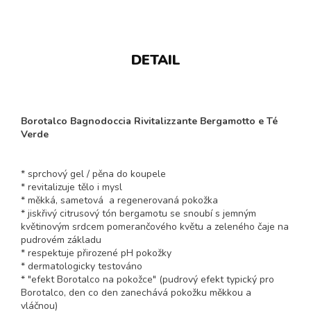
DETAIL
Borotalco Bagnodoccia Rivitalizzante Bergamotto e Té
Verde
* sprchový gel / pěna do koupele
* revitalizuje tělo i mysl
* měkká, sametová a regenerovaná pokožka
* jiskřivý citrusový tón bergamotu se snoubí s jemným
květinovým srdcem pomerančového květu a zeleného čaje na
pudrovém základu
* respektuje přirozené pH pokožky
* dermatologicky testováno
* "efekt Borotalco na pokožce" (pudrový efekt typický pro
Borotalco, den co den zanechává pokožku měkkou a
vláčnou)