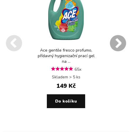
Ace gentile fresco profumo,
přídavný hygienizační prací gel
na ...
65x
Skladem > 5 ks
149 Kč
Do košíku