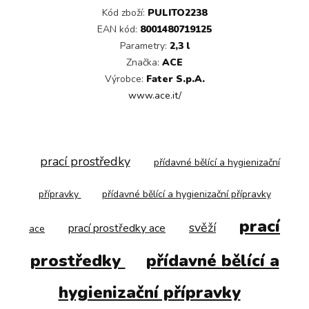
Kód zboží:
PULITO2238
EAN kód:
8001480719125
Parametry:
2,3 l
Značka:
ACE
Výrobce:
Fater S.p.A.
www.ace.it/
prací prostředky
přídavné bělící a hygienizační
přípravky
přídavné bělící a hygienizační přípravky
prací
svěží
prací prostředky ace
ace
prostředky
přídavné bělící a
hygienizační přípravky