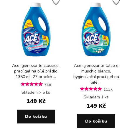
Ace igienizzante classico,
Ace igienizzante talco e
prací gel na bílé prádlo
muschio bianco,
1350 ml, 27 pracích ...
hygienizační prací gel na
bílé ...
74x
113x
Skladem > 5 ks
Skladem 1 ks
149 Kč
149 Kč
Do košíku
Do košíku