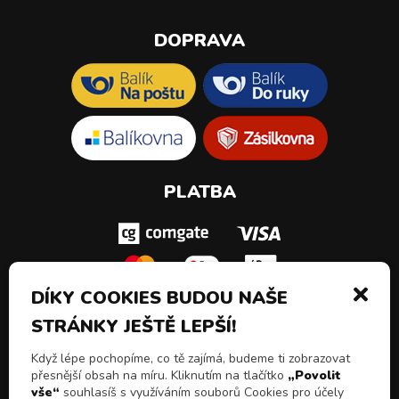
DOPRAVA
PLATBA
DÍKY COOKIES BUDOU NAŠE
STRÁNKY JEŠTĚ LEPŠÍ!
SLEDUJ NÁS!
Když lépe pochopíme, co tě zajímá, budeme ti zobrazovat
přesnější obsah na míru. Kliknutím na tlačítko
„Povolit
vše“
souhlasíš s využíváním souborů Cookies pro účely