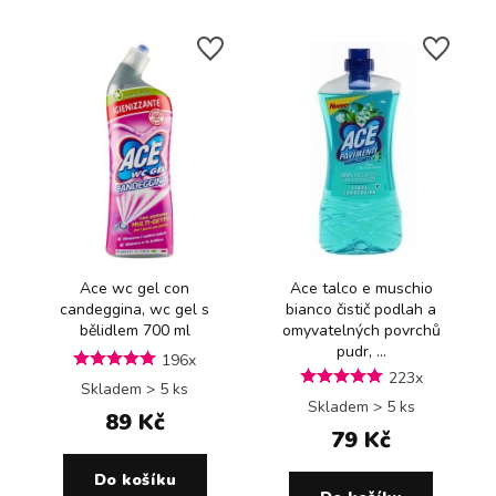
Ace wc gel con
Ace talco e muschio
candeggina, wc gel s
bianco čistič podlah a
bělidlem 700 ml
omyvatelných povrchů
pudr, ...
196x
223x
Skladem > 5 ks
Skladem > 5 ks
89 Kč
79 Kč
Do košíku