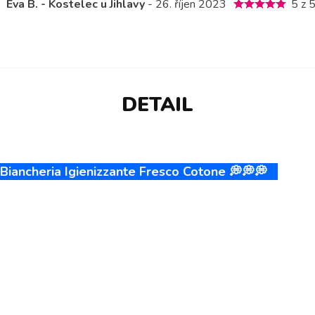
Eva B. - Kostelec u Jihlavy
- 26. říjen 2023
5 z 
DETAIL
ancheria Igienizzante Fresco Cotone 💭💭💭