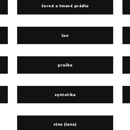
černé a tmavé prádlo
len
pračka
syntetika
vlna (lana)