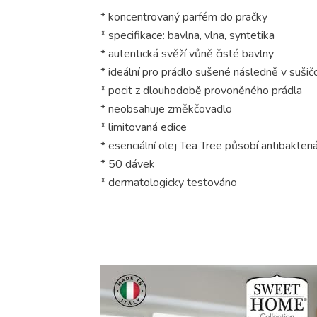
* koncentrovaný parfém do pračky
* specifikace: bavlna, vlna, syntetika
* autentická svěží vůně čisté bavlny
* ideální pro prádlo sušené následně v sušič
* pocit z dlouhodobě provoněného prádla
* neobsahuje změkčovadlo
* limitovaná edice
* esenciální olej Tea Tree působí antibakteri
* 50 dávek
* dermatologicky testováno