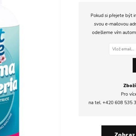
Pokud si přejete být i
svou e-mailovou adr
odešleme vím automat
Zboží
Pro víc
na tel.
+420 608 535 
Zobraz