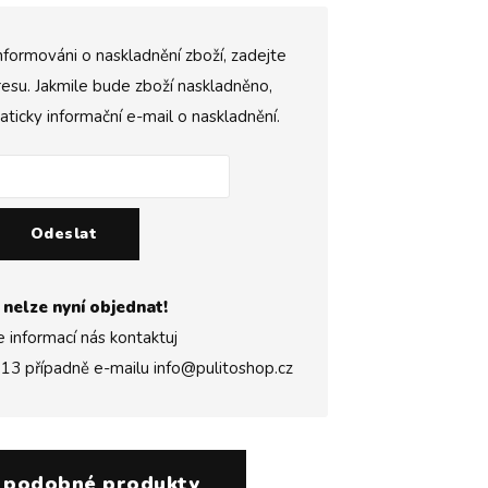
nformováni o naskladnění zboží, zadejte
esu. Jakmile bude zboží naskladněno,
icky informační e-mail o naskladnění.
Odeslat
 nelze nyní objednat!
e informací nás kontaktuj
313
případně e-mailu
info@pulitoshop.cz
 podobné produkty