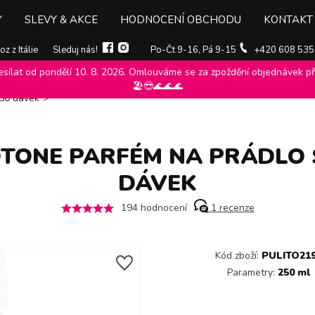
Y
SLEVY & AKCE
HODNOCENÍ OBCHODU
KONTAKT
z z Itálie
Sleduj nás!
Po-Čt 9-16, Pá 9-15
+420 608 535
ílat od pondělí 10. 8. 2026. Omlouváme se za zpoždění objednávek při
weet home collection
>
Parfémy na prádlo sweet home collection
>
🏖️😎🌊🌊🌊
 50 dávek
>
ONE PARFÉM NA PRÁDLO S
DÁVEK
194
hodnocení
1
recenze
Kód zboží:
PULITO21
Parametry:
250 ml