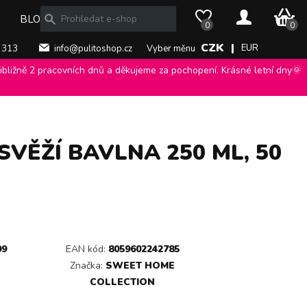
0 Kč
BLOG
0
0
CZK |
EUR
 313
info@pulitoshop.cz
Vyber měnu
bližně 2 pracovních dnů a děkujeme za pochopení. Krásné letní dny🌞
VĚŽÍ BAVLNA 250 ML, 50
99
EAN kód:
8059602242785
Značka:
SWEET HOME
COLLECTION