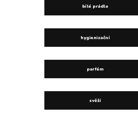
bílé prádlo
hygienizační
parfém
svěží