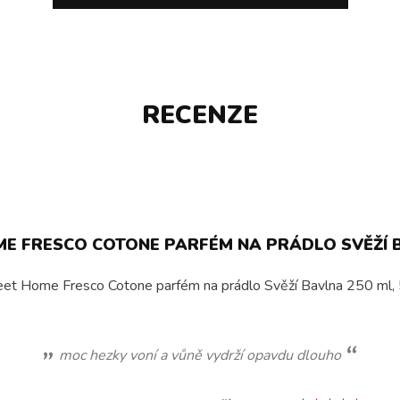
RECENZE
 FRESCO COTONE PARFÉM NA PRÁDLO SVĚŽÍ B
eet Home Fresco Cotone parfém na prádlo Svěží Bavlna 250 ml, 50
moc hezky voní a vůně vydrží opavdu dlouho