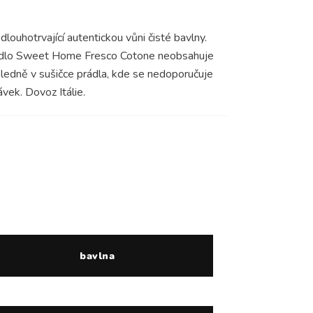
ouhotrvající autentickou vůni čisté bavlny.
prádlo Sweet Home Fresco Cotone neobsahuje
sledně v sušičce prádla, kde se nedoporučuje
ávek. Dovoz Itálie.
bavlna