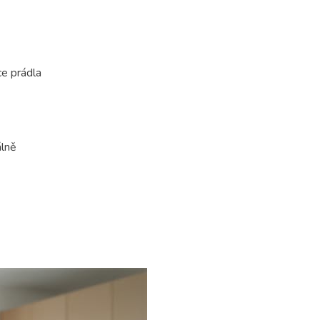
ce prádla
álně