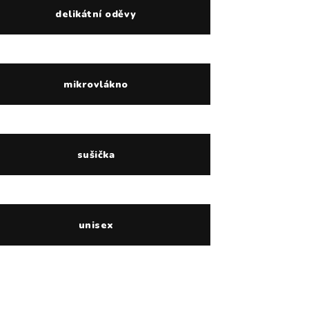
delikátní oděvy
mikrovlákno
sušička
unisex