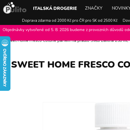
ZNAČKY
NOVINK
ITALSKÁ DROGERIE
Doprava zdarma od 2000 Kč pro ČR pro SK od 2500 Kč
Dovo
Objednávky vytvořené od 5. 8. 2026 budeme z provozních důvodů odes
E-shop Pulito
>
Italská drogerie
>
Aviváže
>
Parfémy na prádlo
>
S
Sweet Home Fresco Cotone parfém na prádlo Svěží Bavlna 250 ml,
SWEET HOME FRESCO COT