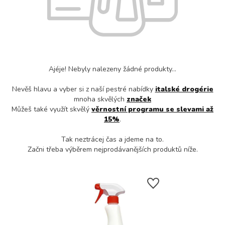
Ajéje! Nebyly nalezeny žádné produkty...
Nevěš hlavu a vyber si z naší pestré nabídky
italské drogérie
mnoha skvělých
značek
Můžeš také využít skvělý
věrnostní programu se slevami až
15%
.
Tak neztrácej čas a jdeme na to.
Začni třeba výběrem nejprodávanějších produktů níže.