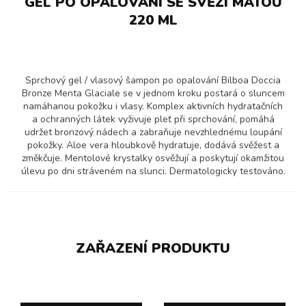
GEL PO OPALOVÁNÍ SE SVĚŽÍ MÁTOU
220 ML
Sprchový gel / vlasový šampon po opalování Bilboa Doccia
Bronze Menta Glaciale se v jednom kroku postará o sluncem
namáhanou pokožku i vlasy. Komplex aktivních hydratačních
a ochranných látek vyživuje pleť při sprchování, pomáhá
udržet bronzový nádech a zabraňuje nevzhlednému loupání
pokožky. Aloe vera hloubkově hydratuje, dodává svěžest a
změkčuje. Mentolové krystalky osvěžují a poskytují okamžitou
úlevu po dni stráveném na slunci. Dermatologicky testováno.
ZAŘAZENÍ PRODUKTU