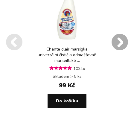
Chante clair marsiglia
univerzální čistič a odmašťovač,
marseillské ...
1034x
Skladem > 5 ks
99 Kč
Do košíku