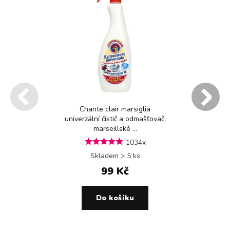
Chante clair marsiglia
univerzální čistič a odmašťovač,
marseillské ...
1034x
Skladem > 5 ks
99 Kč
Do košíku