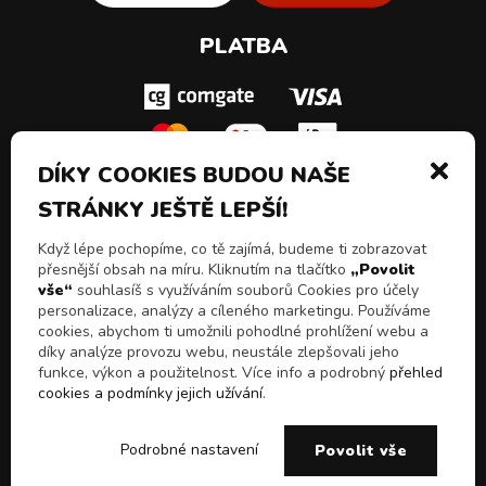
PLATBA
DÍKY COOKIES BUDOU NAŠE
STRÁNKY JEŠTĚ LEPŠÍ!
SLEDUJ NÁS!
Když lépe pochopíme, co tě zajímá, budeme ti zobrazovat
přesnější obsah na míru. Kliknutím na tlačítko
„Povolit
vše“
souhlasíš s využíváním souborů Cookies pro účely
personalizace, analýzy a cíleného marketingu. Používáme
cookies, abychom ti umožnili pohodlné prohlížení webu a
díky analýze provozu webu, neustále zlepšovali jeho
funkce, výkon a použitelnost. Více info a podrobný
přehled
cookies a podmínky jejich užívání
.
© 2026 Všechna práva vyhrazena
Chceš slevy, akční
E-shop Pulito - Kvalitní drogerie a čistící prostředky z
ANO
NE
Podrobné nastavení
Povolit vše
nabídky a novinky!
Itálie