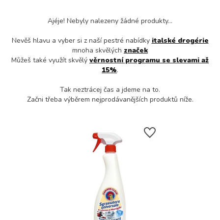
Ajéje! Nebyly nalezeny žádné produkty...
Nevěš hlavu a vyber si z naší pestré nabídky
italské drogérie
mnoha skvělých
značek
Můžeš také využít skvělý
věrnostní programu se slevami až
15%
.
Tak neztrácej čas a jdeme na to.
Začni třeba výběrem nejprodávanějších produktů níže.