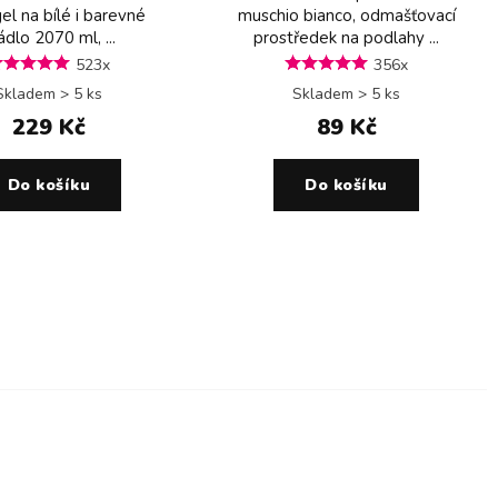
gel na bílé i barevné
muschio bianco, odmašťovací
ádlo 2070 ml, ...
prostředek na podlahy ...
523x
356x
Skladem > 5 ks
Skladem > 5 ks
229 Kč
89 Kč
Do košíku
Do košíku