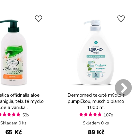
lica officinalis aloe
Dermomed tekuté mýdlo s
aniglia, tekuté mýdlo
pumpičkou, muschio bianco
loe a vanilka ...
1000 ml
59x
107x
Skladem 0 ks
Skladem 0 ks
65 Kč
89 Kč