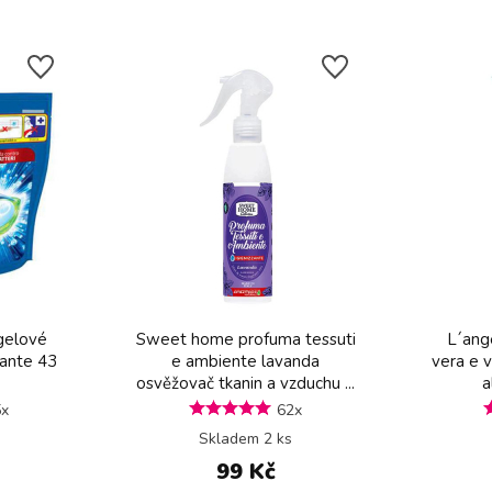
 gelové
Sweet home profuma tessuti
L´ange
zante 43
e ambiente lavanda
vera e v
osvěžovač tkanin a vzduchu ...
a
5x
62x
Skladem 2 ks
99 Kč