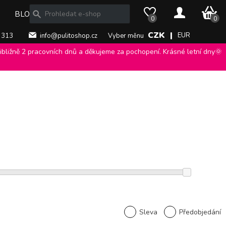
0 Kč
BLOG
0
0
CZK |
EUR
 313
info@pulitoshop.cz
Vyber měnu
bližně 2 pracovních dnů a děkujeme za pochopení. Krásné letní dny🌞
Sleva
Předobjedání