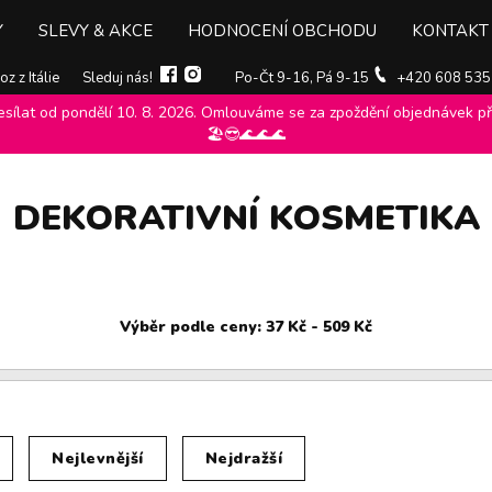
Y
SLEVY & AKCE
HODNOCENÍ OBCHODU
KONTAKT
z z Itálie
Sleduj nás!
Po-Čt 9-16, Pá 9-15
+420 608 535
ílat od pondělí 10. 8. 2026. Omlouváme se za zpoždění objednávek při
🏖️😎🌊🌊🌊
DEKORATIVNÍ KOSMETIKA
Nejlevnější
Nejdražší