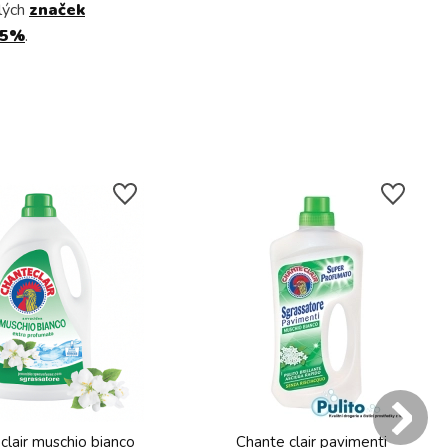
lých
značek
15%
.
clair muschio bianco
Chante clair pavimenti