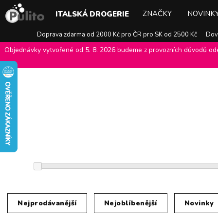
ZNAČKY
NOVINK
ITALSKÁ DROGERIE
Doprava zdarma od 2000 Kč pro ČR pro SK od 2500 Kč
Dovo
Objednávky vytvořené od 5. 8. 2026 budeme z provozních důvodů odes
E-shop Pulito
>
Italská drogerie
>
Dekorativní kosmetika
>
Nejprodávanější
Nejoblíbenější
Novinky