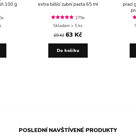
plň 100 g
extra bělící zubní pasta 65 ml
prací 
pr
6x
279x
s
Skladem > 5 ks
63 Kč
69 Kč
Do košíku
POSLEDNÍ NAVŠTÍVENÉ PRODUKTY