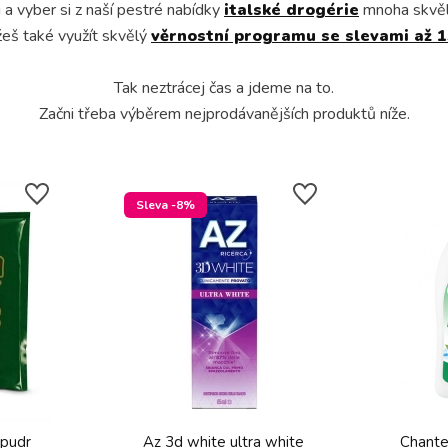
a vyber si z naší pestré nabídky
italské drogérie
mnoha skvě
eš také využít skvělý
věrnostní programu se slevami až 
Tak neztrácej čas a jdeme na to.
Začni třeba výběrem nejprodávanějších produktů níže.
Sleva -8%
 pudr
Az 3d white ultra white
Chante