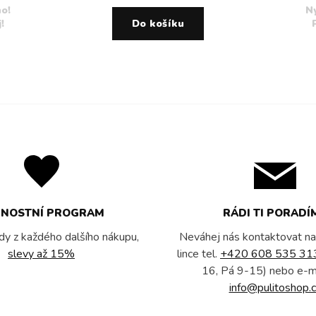
o!
N
!
Do košíku
RNOSTNÍ PROGRAM
RÁDI TI PORADÍ
dy z každého dalšího nákupu,
Neváhej nás kontaktovat na
slevy až 15%
lince tel.
+420 608 535 31
16, Pá 9-15) nebo e-m
info@pulitoshop.c