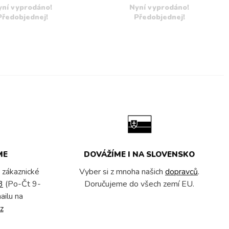
yní vyprodáno!
Nyní vyprodáno!
Předobjednej!
Předobjednej!
ME
DOVÁŽÍME I NA SLOVENSKO
 zákaznické
Vyber si z mnoha našich
dopravců
.
3
(Po-Čt 9-
Doručujeme do všech zemí EU.
ailu na
z