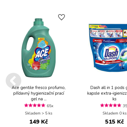
Ace gentile fresco profumo,
Dash all in 1 pods
přídavný hygienizační prací
kapsle extra-igieniz
gel na ...
ks
65x
3
Skladem > 5 ks
Skladem 0 ks
149 Kč
515 Kč