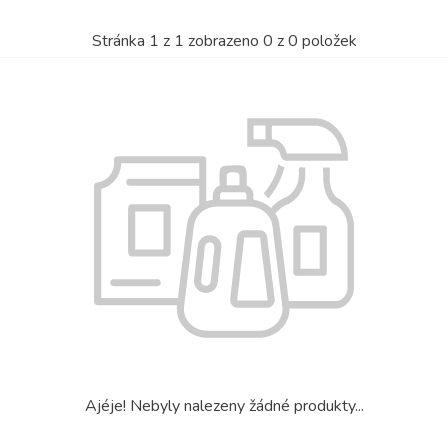
Stránka
1
z
1
zobrazeno
0
z
0
položek
Ajéje! Nebyly nalezeny žádné produkty...