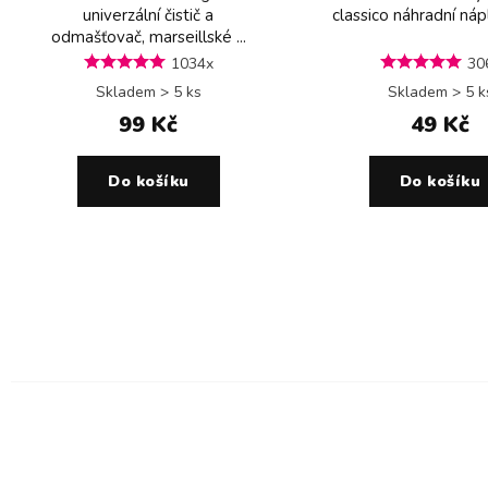
univerzální čistič a
classico náhradní ná
odmašťovač, marseillské ...
1034x
30
Skladem > 5 ks
Skladem > 5 k
99 Kč
49 Kč
Do košíku
Do košíku