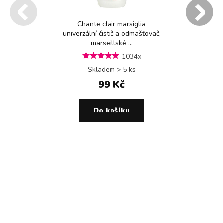
Chante clair marsiglia
univerzální čistič a odmašťovač,
marseillské ...
1034x
Skladem > 5 ks
99 Kč
Do košíku