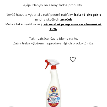
Ajéje! Nebyly nalezeny žádné produkty...
Nevěš hlavu a vyber si z naší pestré nabídky
italské drogérie
mnoha skvělých
značek
Můžeš také využít skvělý
věrnostní programu se slevami až
15%
.
Tak neztrácej čas a jdeme na to.
Začni třeba výběrem nejprodávanějších produktů níže.