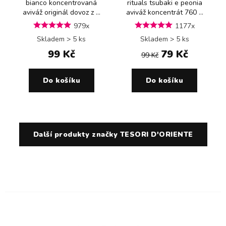
bianco koncentrovaná
rituals tsubaki e peonia
aviváž originál dovoz z ...
aviváž koncentrát 760 ...
979x
1177x
Skladem > 5 ks
Skladem > 5 ks
99 Kč
79 Kč
99 Kč
Do košíku
Do košíku
Další produkty značky TESORI D'ORIENTE