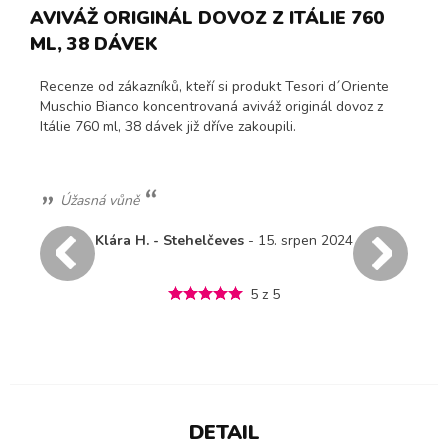
AVIVÁŽ ORIGINÁL DOVOZ Z ITÁLIE 760
ML, 38 DÁVEK
Recenze od zákazníků, kteří si produkt Tesori d´Oriente
Muschio Bianco koncentrovaná aviváž originál dovoz z
Itálie 760 ml, 38 dávek již dříve zakoupili.
Úžasná vůně
Klára H. - Stehelčeves
- 15. srpen 2024
Zd
5
5 z 5
DETAIL