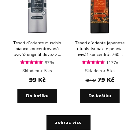
Tesori d´oriente muschio
Tesori d´oriente japanese
bianco koncentrovaná
rituals tsubaki e peonia
aviváž originál dovoz z ...
aviváž koncentrát 760 ...
979x
1177x
Skladem > 5 ks
Skladem > 5 ks
99 Kč
79 Kč
99 Kč
Do košíku
Do košíku
zobraz více