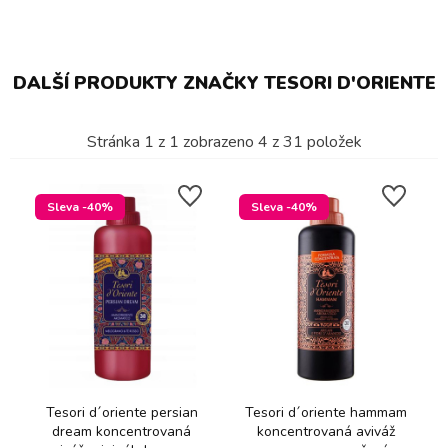
DALŠÍ PRODUKTY ZNAČKY TESORI D'ORIENTE
Stránka
1
z
1
zobrazeno
4
z
31
položek
Sleva -40%
Sleva -40%
Tesori d´oriente persian
Tesori d´oriente hammam
dream koncentrovaná
koncentrovaná aviváž