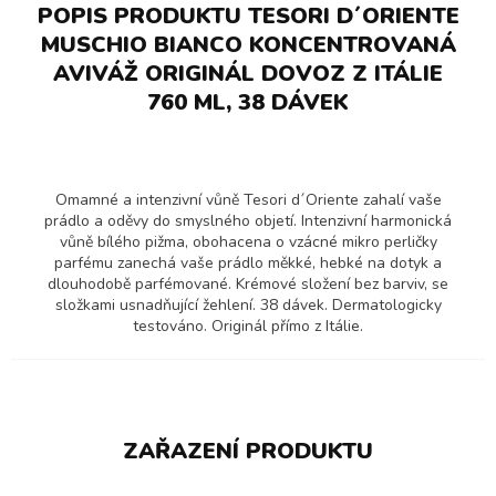
POPIS PRODUKTU TESORI D´ORIENTE
MUSCHIO BIANCO KONCENTROVANÁ
AVIVÁŽ ORIGINÁL DOVOZ Z ITÁLIE
760 ML, 38 DÁVEK
Omamné a intenzivní vůně Tesori d´Oriente zahalí vaše
prádlo a oděvy do smyslného objetí. Intenzivní harmonická
vůně bílého pižma, obohacena o vzácné mikro perličky
parfému zanechá vaše prádlo měkké, hebké na dotyk a
dlouhodobě parfémované. Krémové složení bez barviv, se
složkami usnadňující žehlení. 38 dávek. Dermatologicky
testováno. Originál přímo z Itálie.
ZAŘAZENÍ PRODUKTU