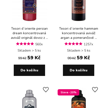
Tesori d´oriente persian
Tesori d´oriente hammam
dream koncentrovaná
koncentrovaná aviváž
aviváž originál dovoz z ...
argan a pomerančové ...
560x
1257x
Skladem > 5 ks
Skladem > 5 ks
59 Kč
59 Kč
99 Kč
99 Kč
Do košíku
Do košíku
Sleva -20%