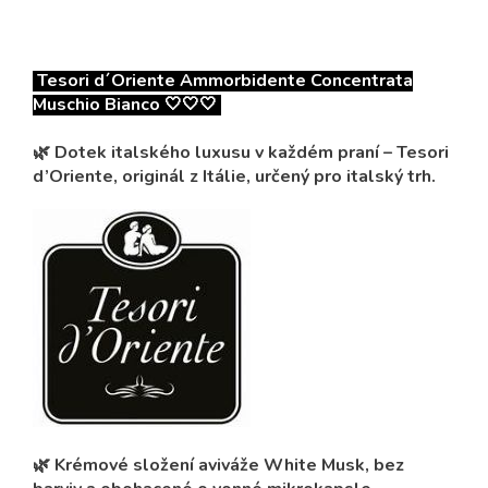
Tesori d´Oriente Ammorbidente Concentrata
Muschio Bianco 🤍🤍🤍
🌿 Dotek italského luxusu v každém praní – Tesori
d’Oriente, originál z Itálie, určený pro italský trh.
🌿 Krémové složení aviváže White Musk, bez