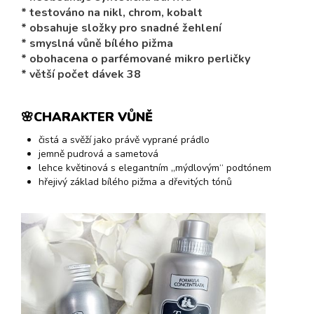
* testováno na nikl, chrom, kobalt
* obsahuje složky pro snadné žehlení
* smyslná vůně bílého pižma
* obohacena o parfémované mikro perličky
* větší počet dávek 38
🌸CHARAKTER VŮNĚ
čistá a svěží jako právě vyprané prádlo
jemně pudrová a sametová
lehce květinová s elegantním „mýdlovým“ podtónem
hřejivý základ bílého pižma a dřevitých tónů