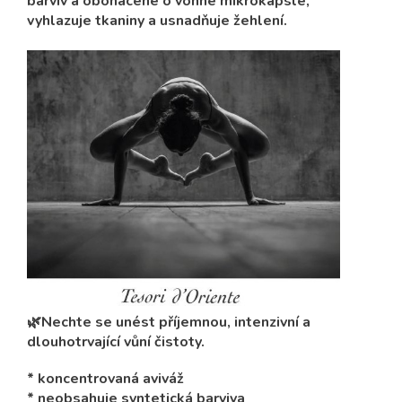
barviv a obohacené o vonné mikrokapsle,
vyhlazuje tkaniny a usnadňuje žehlení.
🌿Nechte se unést příjemnou, intenzivní a
dlouhotrvající vůní čistoty.
* koncentrovaná aviváž
* neobsahuje syntetická barviva