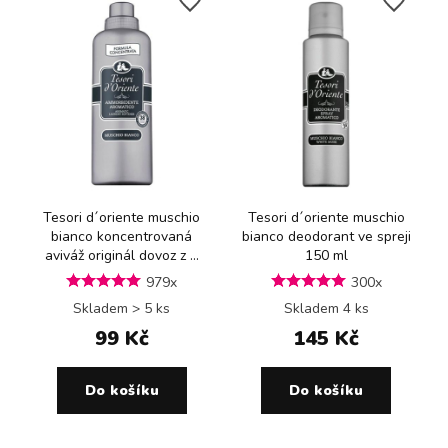
Tesori d´oriente muschio
Tesori d´oriente muschio
bianco koncentrovaná
bianco deodorant ve spreji
aviváž originál dovoz z ...
150 ml
979x
300x
Skladem > 5 ks
Skladem 4 ks
99 Kč
145 Kč
Do košíku
Do košíku