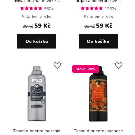
aviváž originál dovoz z ...
argan a pomerančové ...
560x
1257x
Skladem > 5 ks
Skladem > 5 ks
59 Kč
59 Kč
99 Kč
99 Kč
Do košíku
Do košíku
Sleva -20%
Tesori d´oriente muschio
Tesori d´oriente japanese