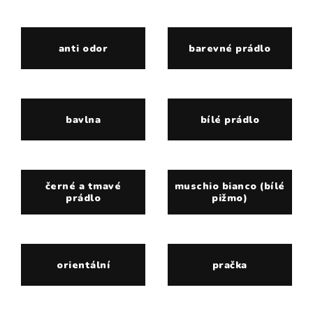
anti odor
barevné prádlo
bavlna
bílé prádlo
černé a tmavé
muschio bianco (bílé
prádlo
pižmo)
orientální
pračka