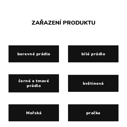
ZAŘAZENÍ PRODUKTU
barevné prádlo
bílé prádlo
černé a tmavé
květinová
prádlo
Mořská
pračka