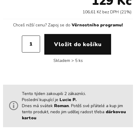
129 Kč
106,61 Kč bez DPH (21%)
Chceš nižší cenu?
Zapoj se do
Věrnostního programu!
Skladem > 5 ks
Tento týden zakoupili 2 zákazníci.
Poslední kupující je
Lucie P.
Dnes má svátek
Roman
. Potěš své přátelé a kup jim
tento produkt, nedo jim udělej radost třeba
dárkovou
kartou