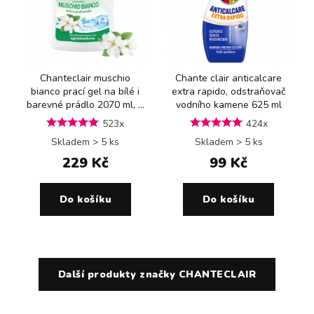
Chanteclair muschio
Chante clair anticalcare
bianco prací gel na bílé i
extra rapido, odstraňovač
barevné prádlo 2070 ml, ...
vodního kamene 625 ml
523x
424x
Skladem > 5 ks
Skladem > 5 ks
229 Kč
99 Kč
Do košíku
Do košíku
Další produkty značky CHANTECLAIR