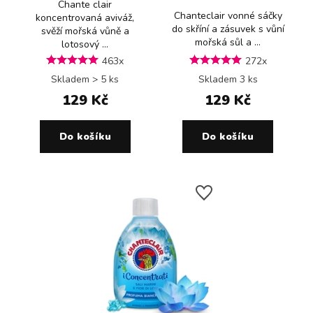
Chante clair
Chanteclair vonné sáčky
koncentrovaná aviváž,
do skříní a zásuvek s vůní
svěží mořská vůně a
mořská sůl a ...
lotosový ...
463x
272x
Skladem > 5 ks
Skladem 3 ks
129 Kč
129 Kč
Do košíku
Do košíku