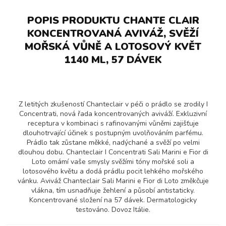
POPIS PRODUKTU CHANTE CLAIR
KONCENTROVANÁ AVIVÁŽ, SVĚŽÍ
MOŘSKÁ VŮNĚ A LOTOSOVÝ KVĚT
1140 ML, 57 DÁVEK
Z letitých zkušeností Chanteclair v péči o prádlo se zrodily I
Concentrati, nová řada koncentrovaných aviváží. Exkluzivní
receptura v kombinaci s rafinovanými vůněmi zajišťuje
dlouhotrvající účinek s postupným uvolňováním parfému.
Prádlo tak zůstane měkké, nadýchané a svěží po velmi
dlouhou dobu. Chanteclair I Concentrati Sali Marini e Fior di
Loto omámí vaše smysly svěžími tóny mořské soli a
lotosového květu a dodá prádlu pocit lehkého mořského
vánku. Aviváž Chanteclair Sali Marini e Fior di Loto změkčuje
vlákna, tím usnadňuje žehlení a působí antistaticky.
Koncentrované složení na 57 dávek. Dermatologicky
testováno. Dovoz Itálie.