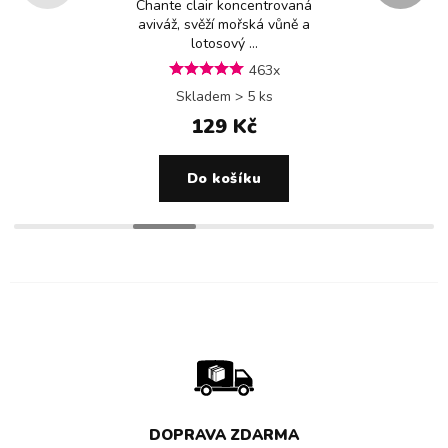
Chante clair koncentrovaná
aviváž, svěží mořská vůně a
lotosový ...
463x
Skladem > 5 ks
129 Kč
Do košíku
DOPRAVA ZDARMA