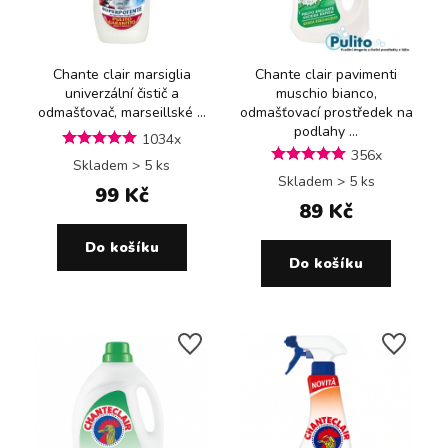
Chante clair marsiglia
Chante clair pavimenti
univerzální čistič a
muschio bianco,
odmašťovač, marseillské ...
odmašťovací prostředek na
podlahy ...
1034x
356x
Skladem > 5 ks
Skladem > 5 ks
99 Kč
89 Kč
Do košíku
Do košíku