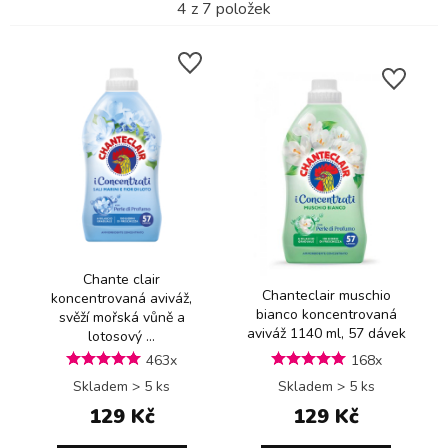
4
z
7
položek
Chante clair
Chanteclair muschio
koncentrovaná aviváž,
bianco koncentrovaná
svěží mořská vůně a
aviváž 1140 ml, 57 dávek
lotosový ...
463x
168x
Skladem > 5 ks
Skladem > 5 ks
129 Kč
129 Kč