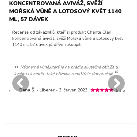
KONCENTROVANÁ AVIVÁŽ, SVĚŽÍ
MOŘSKÁ VŮNĚ A LOTOSOVÝ KVĚT 1140
ML, 57 DÁVEK
Recenze od zákazníků, kteří si produkt Chante Clair
koncentrovaná aviváž, svěží Mořská vůně a Lotosový květ
1140 ml, 57 dávek již dříve zakoupili.
ou
Nádherná vůně,která je na prádle skutečně cítit.Za tu
kvalitu i kvantitu také příznivá cena.Vřele doporučuji!
M
Dana Š. - Liberec
- 3. červen 2023
5 z 5
5 z 5