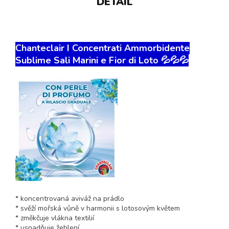
DETAIL
Chanteclair I Concentrati Ammorbidente
Sublime Sali Marini e Fior di Loto 💦💦💦
* koncentrovaná aviváž na prádlo
* svěží mořská vůně v harmonii s lotosovým květem
* změkčuje vlákna textilií
* usnadňuje žehlení