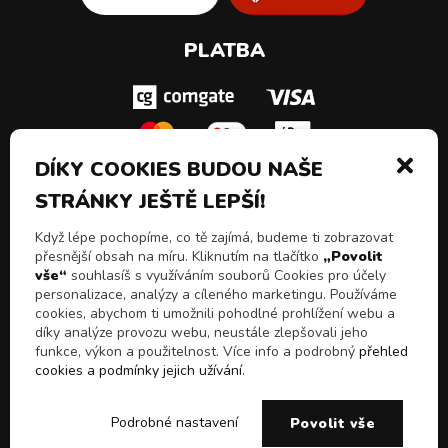
PLATBA
DÍKY COOKIES BUDOU NAŠE
STRÁNKY JEŠTĚ LEPŠÍ!
SLEDUJ NÁS!
Když lépe pochopíme, co tě zajímá, budeme ti zobrazovat
přesnější obsah na míru. Kliknutím na tlačítko
„Povolit
vše“
souhlasíš s využíváním souborů Cookies pro účely
personalizace, analýzy a cíleného marketingu. Používáme
cookies, abychom ti umožnili pohodlné prohlížení webu a
díky analýze provozu webu, neustále zlepšovali jeho
funkce, výkon a použitelnost. Více info a podrobný
přehled
cookies a podmínky jejich užívání
.
© 2026 Všechna práva vyhrazena
Chceš slevy, akční
E-shop Pulito - Kvalitní drogerie a čistící prostředky z
ANO
NE
Podrobné nastavení
Povolit vše
nabídky a novinky!
Itálie