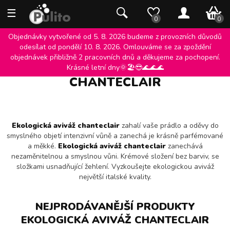
☰
0 K
0
0
Objednávky vytvořené od 5. 8. 2026 budeme z provozních důvodů
odesílat od pondělí 10. 8. 2026. Omlouváme se za zpoždění
objednávek přibližně 2 pracovních dnů a děkujeme za pochopení.
EKOLOGICKÁ AVIVÁŽ
Krásné letní dny🌞🏖️😎🌊🌊🌊
CHANTECLAIR
Ekologická aviváž chanteclair
zahalí vaše prádlo a oděvy do
smyslného objetí intenzivní vůně a zanechá je krásně parfémované
a měkké.
Ekologická aviváž chanteclair
zanechává
nezaměnitelnou a smyslnou vůni. Krémové složení bez barviv, se
složkami usnadňující žehlení. Vyzkoušejte ekologickou aviváž
největší italské kvality.
NEJPRODÁVANĚJŠÍ PRODUKTY
EKOLOGICKÁ AVIVÁŽ CHANTECLAIR