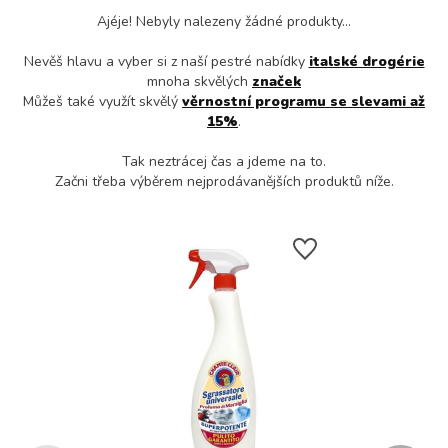
Ajéje! Nebyly nalezeny žádné produkty...
Nevěš hlavu a vyber si z naší pestré nabídky
italské drogérie
mnoha skvělých
značek
Můžeš také využít skvělý
věrnostní programu se slevami až
15%
.
Tak neztrácej čas a jdeme na to.
Začni třeba výběrem nejprodávanějších produktů níže.