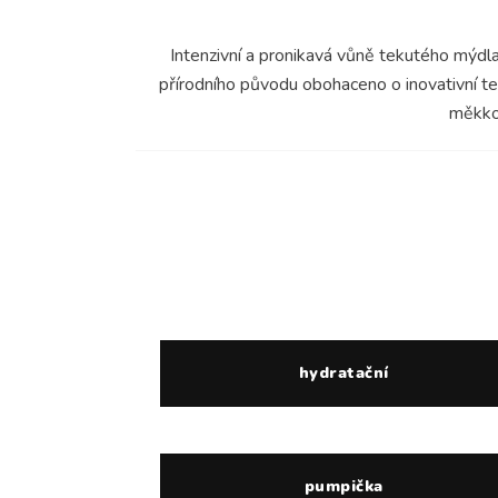
Intenzivní a pronikavá vůně tekutého mýdl
přírodního původu obohaceno o inovativní t
měkkou
hydratační
pumpička