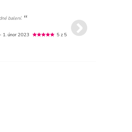
dné balení.
- 1. únor 2023
5 z 5