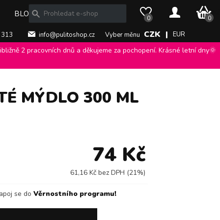
0 Kč
BLOG
0
0
CZK |
EUR
 313
info@pulitoshop.cz
Vyber měnu
bližně 2 pracovních dnů a děkujeme za pochopení. Krásné letní dny🌞
dlo 300 ml
>
TÉ MÝDLO 300 ML
74 Kč
61,16 Kč bez DPH (21%)
apoj se do
Věrnostního programu!