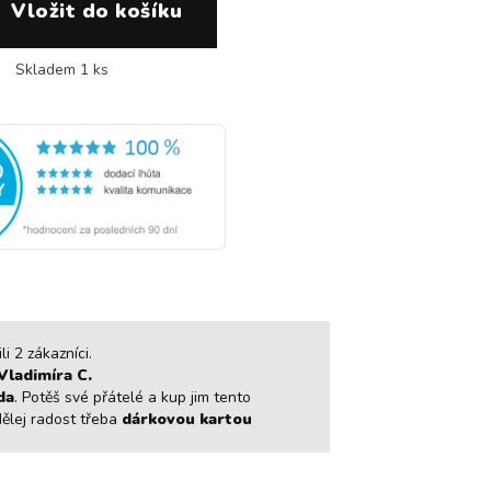
Skladem 1 ks
i 2 zákazníci.
Vladimíra C.
da
. Potěš své přátelé a kup jim tento
dělej radost třeba
dárkovou kartou