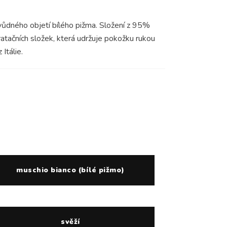
vůdného objetí bílého pižma. Složení z 95%
tačních složek, která udržuje pokožku rukou
Itálie.
muschio bianco (bílé pižmo)
svěží