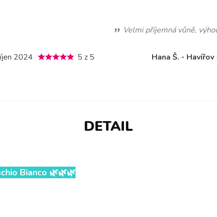
Velmi příjemná vůně, výho
říjen 2024
5 z 5
Hana Š. - Havířov
DETAIL
hio Bianco 🌿🌿🌿