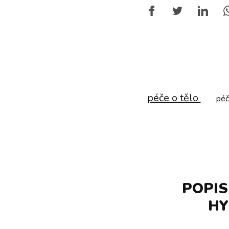
péče o tělo
péč
POPIS
HY