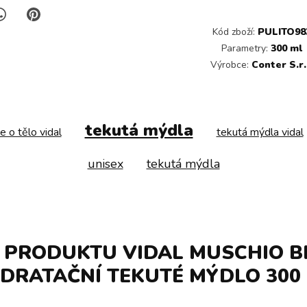
Kód zboží:
PULITO98
Parametry:
300 ml
Výrobce:
Conter S.r.
tekutá mýdla
e o tělo vidal
tekutá mýdla vidal
unisex
tekutá mýdla
 PRODUKTU VIDAL MUSCHIO B
DRATAČNÍ TEKUTÉ MÝDLO 300