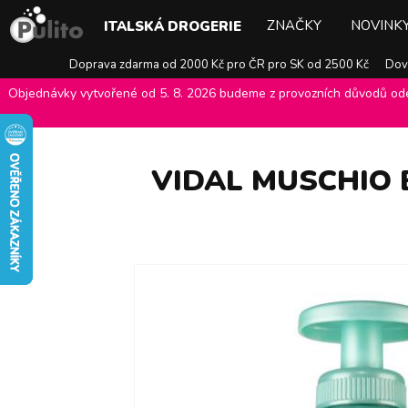
ZNAČKY
NOVINK
ITALSKÁ DROGERIE
Doprava zdarma od 2000 Kč pro ČR pro SK od 2500 Kč
Dovo
Objednávky vytvořené od 5. 8. 2026 budeme z provozních důvodů odes
E-shop Pulito
>
Italská drogerie
>
Péče o tělo
>
Tekutá mýdla
>
Vid
VIDAL MUSCHIO 