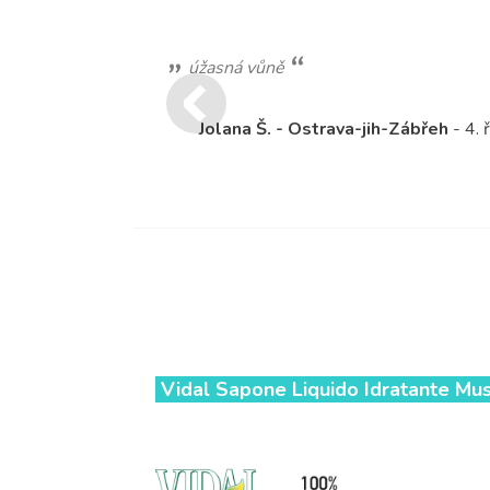
úžasná vůně
Jolana Š. - Ostrava-jih-Zábřeh
- 4. 
Vidal
Sapone Liquido Idratante
Musc