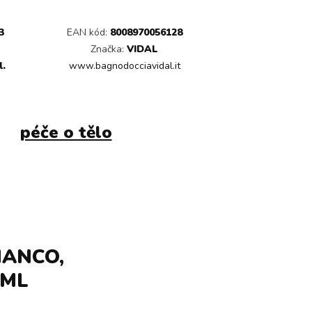
3
EAN kód:
8008970056128
Značka:
VIDAL
l.
www.bagnodocciavidal.it
péče o tělo
IANCO,
 ML