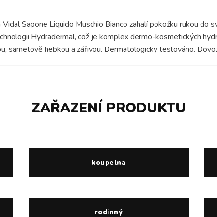
a Vidal Sapone Liquido Muschio Bianco zahalí pokožku rukou do s
echnologii Hydradermal, což je komplex dermo-kosmetických hydra
, sametově hebkou a zářivou. Dermatologicky testováno. Dovoz 
ZAŘAZENÍ PRODUKTU
koupelna
rodinný