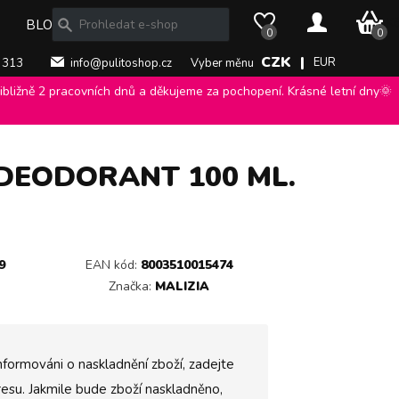
0 Kč
BLOG
0
0
CZK |
EUR
 313
info@pulitoshop.cz
Vyber měnu
bližně 2 pracovních dnů a děkujeme za pochopení. Krásné letní dny🌞
Deo Spray Purple, dámský tělový deodorant 100 ml.
>
 DEODORANT 100 ML.
9
EAN kód:
8003510015474
Značka:
MALIZIA
nformováni o naskladnění zboží, zadejte
esu. Jakmile bude zboží naskladněno,