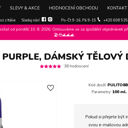
Y
SLEVY & AKCE
HODNOCENÍ OBCHODU
KONTAKT
z z Itálie
Sleduj nás!
Po-Čt 9-16, Pá 9-15
+420 608 535
ílat od pondělí 10. 8. 2026. Omlouváme se za zpoždění objednávek při
erspiranty
>
Malizia
>
Deodoranty a antiperspiranty malizia
>
Malizia 
🏖️😎🌊🌊🌊
 PURPLE, DÁMSKÝ TĚLOVÝ
38
hodnocení
Kód zboží:
PULITO88
Parametry:
100 ml.
Pokud si přejete být i
svou e-mailovou adr