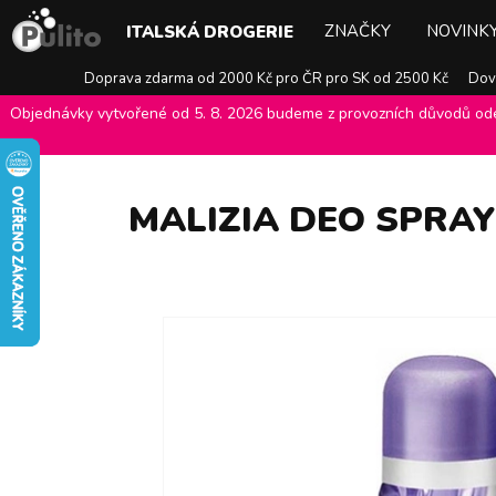
ZNAČKY
NOVINK
ITALSKÁ DROGERIE
Doprava zdarma od 2000 Kč pro ČR pro SK od 2500 Kč
Dovo
Objednávky vytvořené od 5. 8. 2026 budeme z provozních důvodů odes
E-shop Pulito
>
Italská drogerie
>
Péče o tělo
>
Deodoranty a antip
MALIZIA DEO SPRAY