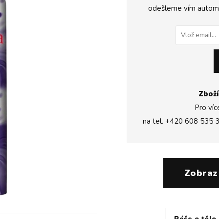
odešleme vím automat
Zboží
Pro víc
na tel.
+420 608 535 
Zobraz
Péče o tělo