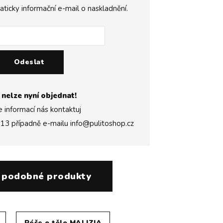
icky informační e-mail o naskladnění.
Odeslat
 nelze nyní objednat!
e informací nás kontaktuj
313
případně e-mailu
info@pulitoshop.cz
 podobné produkty
Péče o tělo MALIZIA