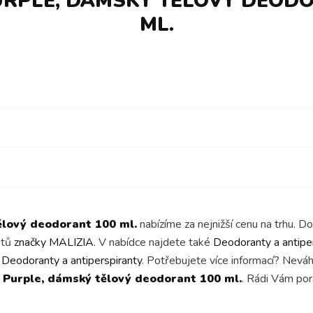
URPLE, DÁMSKÝ TĚLOVÝ DEODO
ML.
ělový deodorant 100 ml.
nabízíme za nejnižší cenu na trhu. D
ktů
značky MALIZIA
. V nabídce najdete také
Deodoranty a antipe
y
Deodoranty a antiperspiranty
. Potřebujete více informací? Nevá
 Purple, dámský tělový deodorant 100 ml.
. Rádi Vám po