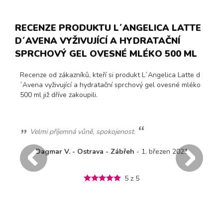
RECENZE PRODUKTU L´ANGELICA LATTE
D´AVENA VYŽIVUJÍCÍ A HYDRATAČNÍ
SPRCHOVÝ GEL OVESNÉ MLÉKO 500 ML
Recenze od zákazníků, kteří si produkt L´Angelica Latte d
´Avena vyživující a hydratační sprchový gel ovesné mléko
500 ml již dříve zakoupili.
Velmi příjemná vůně, spokojenost.
Dagmar V. - Ostrava - Zábřeh
- 1. březen 2021
 5
5 z 5