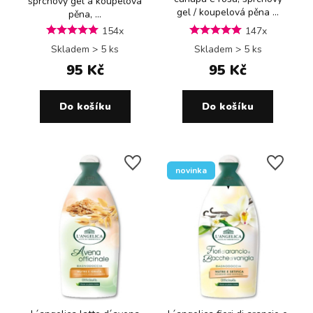
sprchový gel a koupelová
gel / koupelová pěna ...
pěna, ...
154x
147x
Skladem > 5 ks
Skladem > 5 ks
95 Kč
95 Kč
Do košíku
Do košíku
novinka