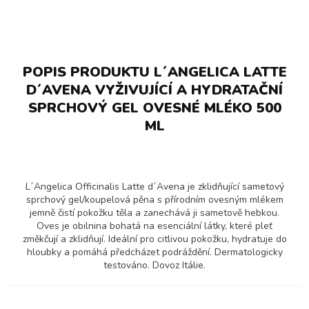
POPIS PRODUKTU L´ANGELICA LATTE
D´AVENA VYŽIVUJÍCÍ A HYDRATAČNÍ
SPRCHOVÝ GEL OVESNÉ MLÉKO 500
ML
L´Angelica Officinalis Latte d´Avena je zklidňující sametový
sprchový gel/koupelová pěna s přírodním ovesným mlékem
jemně čistí pokožku těla a zanechává ji sametově hebkou.
Oves je obilnina bohatá na esenciální látky, které pleť
změkčují a zklidňují. Ideální pro citlivou pokožku, hydratuje do
hloubky a pomáhá předcházet podráždění. Dermatologicky
testováno. Dovoz Itálie.