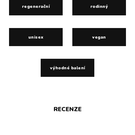
regenerační
rodinný
unisex
vegan
výhodné balení
RECENZE