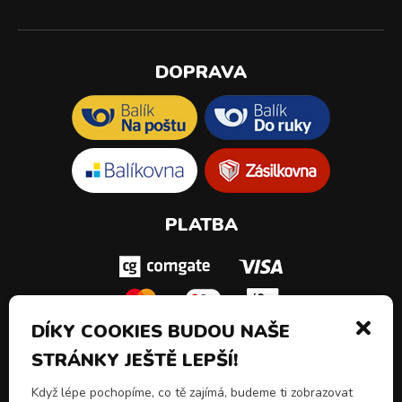
DOPRAVA
PLATBA
DÍKY COOKIES BUDOU NAŠE
STRÁNKY JEŠTĚ LEPŠÍ!
SLEDUJ NÁS!
Když lépe pochopíme, co tě zajímá, budeme ti zobrazovat