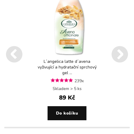
L´angelica latte d´avena
vyživující a hydratační sprchový
gel ...
239x
Skladem > 5 ks
89 Kč
Do košíku