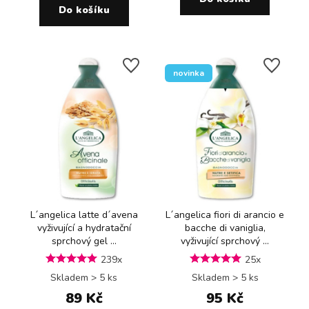
Do košíku
novinka
L´angelica latte d´avena
L´angelica fiori di arancio e
vyživující a hydratační
bacche di vaniglia,
sprchový gel ...
vyživující sprchový ...
239x
25x
Skladem > 5 ks
Skladem > 5 ks
89 Kč
95 Kč