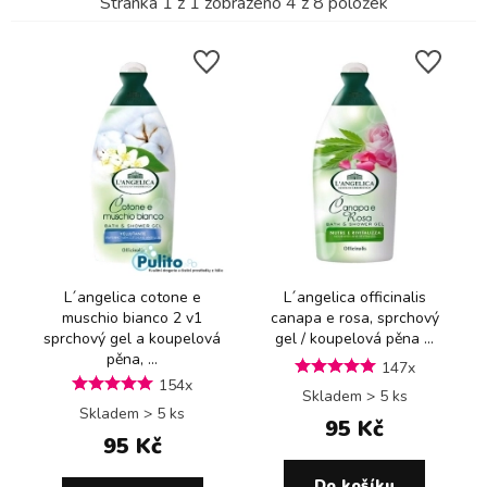
Stránka
1
z
1
zobrazeno
4
z
8
položek
L´angelica cotone e
L´angelica officinalis
muschio bianco 2 v1
canapa e rosa, sprchový
sprchový gel a koupelová
gel / koupelová pěna ...
pěna, ...
147x
154x
Skladem > 5 ks
Skladem > 5 ks
95 Kč
95 Kč
Do košíku