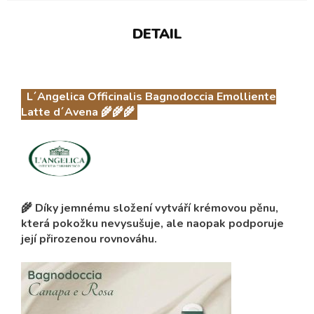
DETAIL
L´Angelica Officinalis Bagnodoccia Emolliente
Latte d´Avena 🌾🌾🌾
🌾 Díky jemnému složení vytváří krémovou pěnu,
která pokožku
nevysušuje
, ale naopak podporuje
její přirozenou rovnováhu.