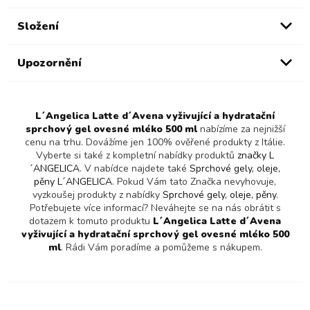
Složení
Upozornění
L´Angelica Latte d´Avena vyživující a hydratační
sprchový gel ovesné mléko 500 ml
nabízíme za nejnižší
cenu na trhu. Dovážíme jen 100% ověřené produkty z Itálie.
Vyberte si také z kompletní nabídky produktů
značky L
´ANGELICA
. V nabídce najdete také
Sprchové gely, oleje,
pěny L´ANGELICA
. Pokud Vám tato Značka nevyhovuje,
vyzkoušej produkty z nabídky
Sprchové gely, oleje, pěny
.
Potřebujete více informací? Neváhejte se na nás obrátit s
dotazem k tomuto produktu
L´Angelica Latte d´Avena
vyživující a hydratační sprchový gel ovesné mléko 500
ml
. Rádi Vám poradíme a pomůžeme s nákupem.