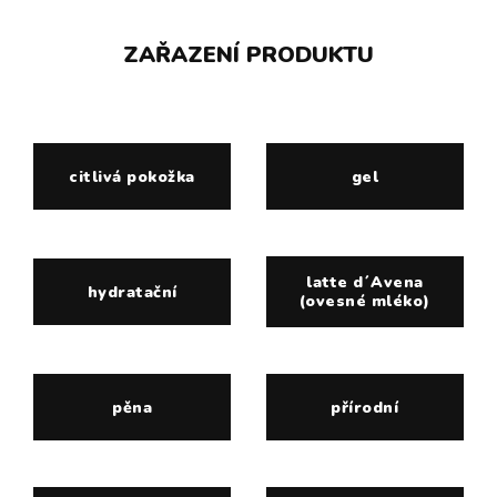
ZAŘAZENÍ PRODUKTU
citlivá pokožka
gel
latte d´Avena
hydratační
(ovesné mléko)
pěna
přírodní