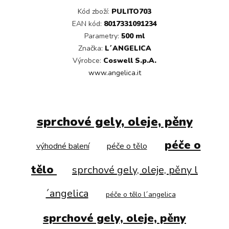
Kód zboží:
PULITO703
EAN kód:
8017331091234
Parametry:
500 ml
Značka:
L´ANGELICA
Výrobce:
Coswell S.p.A.
www.angelica.it
sprchové gely, oleje, pěny
péče o
výhodné balení
péče o tělo
tělo
sprchové gely, oleje, pěny l
´angelica
péče o tělo l´angelica
sprchové gely, oleje, pěny