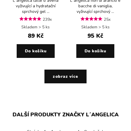
L´angelica latte d´avena
L´angelica fiori di arancio e
vyživující a hydratační
bacche di vaniglia,
sprchový gel ...
vyživující sprchový ...
239x
25x
Skladem > 5 ks
Skladem > 5 ks
89 Kč
95 Kč
Do košíku
Do košíku
zobraz více
DALŠÍ PRODUKTY ZNAČKY L´ANGELICA