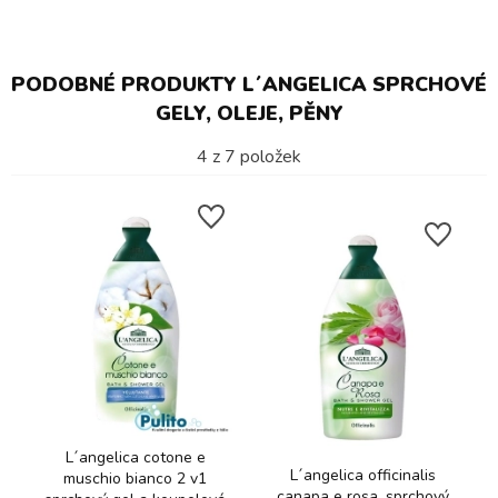
PODOBNÉ PRODUKTY L´ANGELICA SPRCHOVÉ
GELY, OLEJE, PĚNY
4
z
7
položek
L´angelica cotone e
L´angelica officinalis
muschio bianco 2 v1
canapa e rosa, sprchový