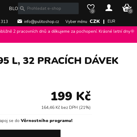
0 Kč
BLOG
0
0
CZK |
EUR
 313
info@pulitoshop.cz
Vyber měnu
bližně 2 pracovních dnů a děkujeme za pochopení. Krásné letní dny🌞
e di Aleppo 1,595 l, 32 pracích dávek
>
5 L, 32 PRACÍCH DÁVEK
199 Kč
164,46 Kč bez DPH (21%)
apoj se do
Věrnostního programu!