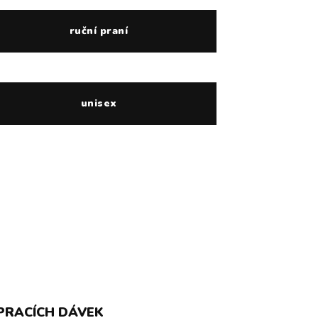
ruční praní
unisex
 PRACÍCH DÁVEK