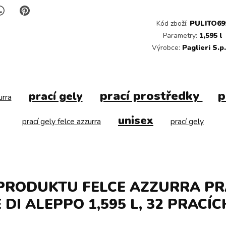
Kód zboží:
PULITO69
Parametry:
1,595 l
Výrobce:
Paglieri S.p
prací prostředky
p
prací gely
urra
unisex
prací gely felce azzurra
prací gely
PRODUKTU FELCE AZZURRA PR
DI ALEPPO 1,595 L, 32 PRACÍ