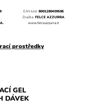
9
EAN kód:
8001280409585
Značka:
FELCE AZZURRA
.A.
www.felceazzurra.it
rací prostředky
ACÍ GEL
CH DÁVEK