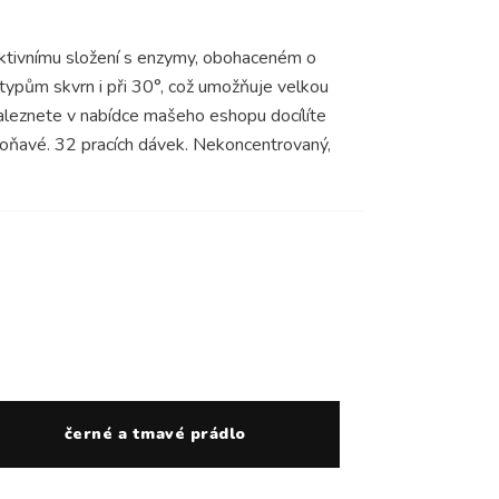
 aktivnímu složení s enzymy, obohaceném o
typům skvrn i při 30°, což umožňuje velkou
naleznete v nabídce mašeho eshopu docílíte
voňavé. 32 pracích dávek. Nekoncentrovaný,
černé a tmavé prádlo