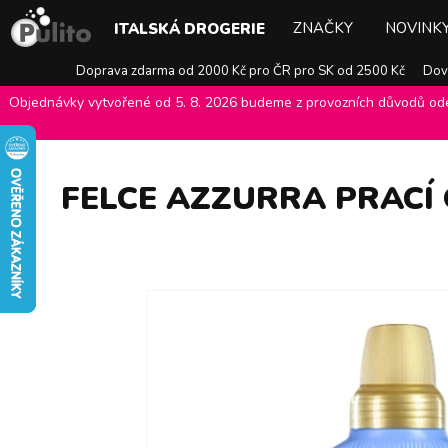
ZNAČKY
NOVINK
ITALSKÁ DROGERIE
Doprava zdarma od 2000 Kč pro ČR pro SK od 2500 Kč
Dovo
Objednávky vytvořené od 5. 8. 2026 budeme z provozních důvodů odes
E-shop Pulito
>
Italská drogerie
>
Prací prostředky
>
Prací gely
>
F
FELCE AZZURRA PRACÍ 