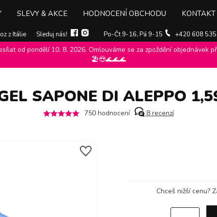
Y
SLEVY & AKCE
HODNOCENÍ OBCHODU
KONTAKT
z z Itálie
Sleduj nás!
Po-Čt 9-16, Pá 9-15
+420 608 535
ílat od pondělí 10. 8. 2026. Omlouváme se za zpoždění objednávek při
elce azzurra
>
Prací gely felce azzurra
>
Felce Azzurra prací gel Sapon
🏖️😎🌊🌊🌊
GEL SAPONE DI ALEPPO 1,59
750
hodnocení
8
recenzí
Chceš nižší cenu?
Z