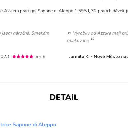
e Azzurra prací gel Sapone di Aleppo 1,595 l, 32 pracích dávek již
že jsem náročná. Smekám
Vyrobky od Azzura maji pri
opakovane
 2023
5 z 5
Jarmila K. - Nové Město na
DETAIL
atrice Sapone di Aleppo