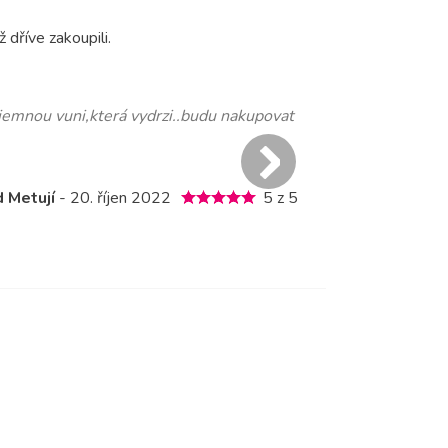
 dříve zakoupili.
jemnou vuni,která vydrzi..budu nakupovat
Voní krásně, p
Hana S.
d Metují
- 20. říjen 2022
5 z 5