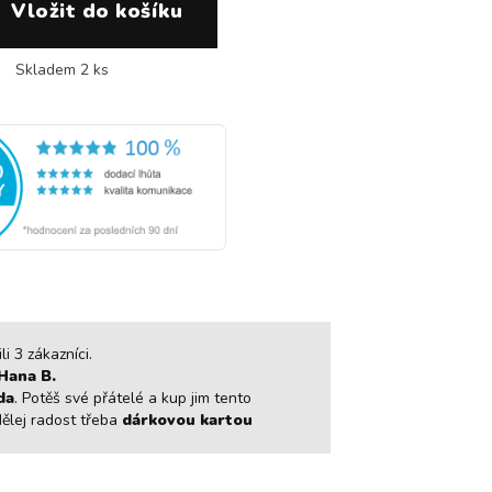
Skladem 2 ks
i 3 zákazníci.
Hana B.
da
. Potěš své přátelé a kup jim tento
dělej radost třeba
dárkovou kartou