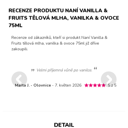
RECENZE PRODUKTU NANÍ VANILLA &
FRUITS TĚLOVÁ MLHA, VANILKA & OVOCE
75ML
Recenze od zákazníků, kteří si produkt Naní Vanilla &
Fruits tělová mlha, vanilka & ovoce 75ml již dříve
zakoupili.
Velmi příjemná vůně po vanilce.
Marta J. - Olovnice
- 7. květen 2026
5 z 5
DETAIL