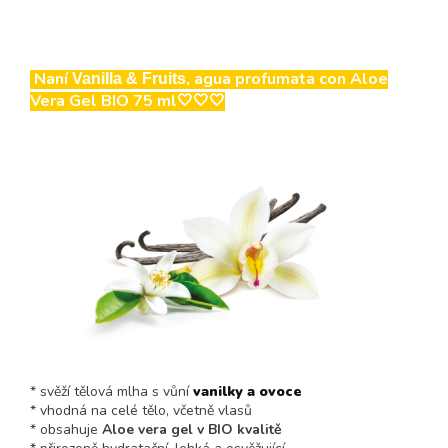
Naní
, agua profumata con Aloe
Vanilla & Fruits
Vera Gel BIO 75 ml🤍🤍🤍
* svěží tělová mlha s vůní
vanilky a ovoce
* vhodná na celé tělo, včetně vlasů
* obsahuje
Aloe vera gel v BIO kvalitě