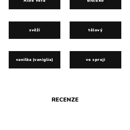
Aloe Vera
Bio/Eko
svěží
tělový
vanilka (vaniglia)
ve spreji
RECENZE