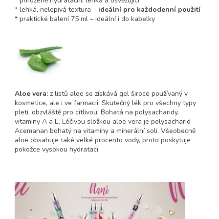
* přirozeně hydratační, lehká a osvěžující
* lehká, nelepivá textura –
ideální pro každodenní použití
* praktické balení 75 ml – ideální i do kabelky
Aloe vera:
z listů aloe se získává gel široce používaný v
kosmetice, ale i ve farmacii. Skutečný lék pro všechny typy
pleti, obzvláště pro citlivou. Bohatá na polysacharidy,
vitaminy A a E. Léčivou složkou aloe vera je polysacharid
Acemanan bohatý na vitamíny a minerální soli. Všeobecně
aloe obsahuje také velké procento vody, proto poskytuje
pokožce vysokou hydrataci.