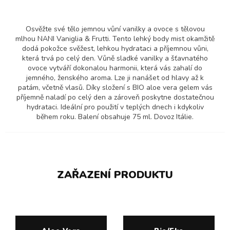
Osvěžte své tělo jemnou vůní vanilky a ovoce s tělovou
mlhou NANI Vaniglia & Frutti. Tento lehký body mist okamžitě
dodá pokožce svěžest, lehkou hydrataci a příjemnou vůni,
která trvá po celý den. Vůně sladké vanilky a šťavnatého
ovoce vytváří dokonalou harmonii, která vás zahalí do
jemného, ženského aroma. Lze ji nanášet od hlavy až k
patám, včetně vlasů. Díky složení s BIO aloe vera gelem vás
příjemně naladí po celý den a zároveň poskytne dostatečnou
hydrataci. Ideální pro použití v teplých dnech i kdykoliv
během roku. Balení obsahuje 75 ml. Dovoz Itálie.
ZAŘAZENÍ PRODUKTU