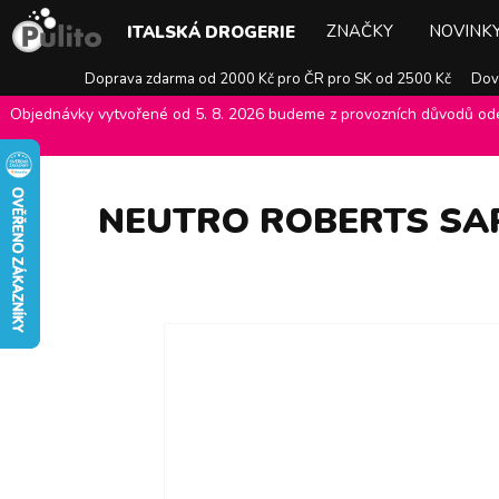
ZNAČKY
NOVINK
ITALSKÁ DROGERIE
Doprava zdarma od 2000 Kč pro ČR pro SK od 2500 Kč
Dovo
Objednávky vytvořené od 5. 8. 2026 budeme z provozních důvodů odes
E-shop Pulito
>
Italská drogerie
>
Péče o tělo
>
Toaletní mýdla
>
N
NEUTRO ROBERTS SAP