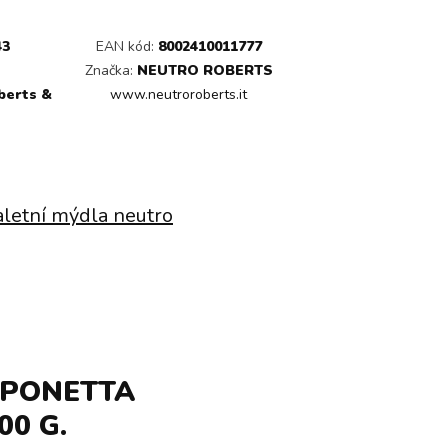
43
EAN kód:
8002410011777
Značka:
NEUTRO ROBERTS
berts &
www.neutroroberts.it
aletní mýdla neutro
APONETTA
00 G.