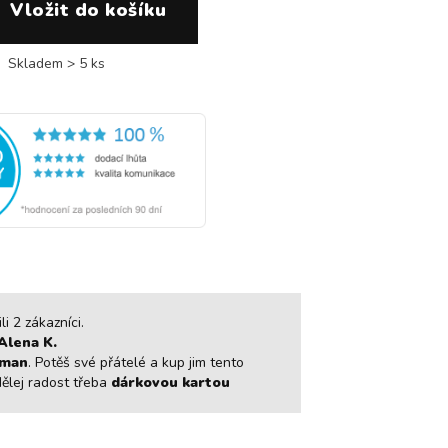
Skladem > 5 ks
i 2 zákazníci.
Alena K.
man
. Potěš své přátelé a kup jim tento
dělej radost třeba
dárkovou kartou