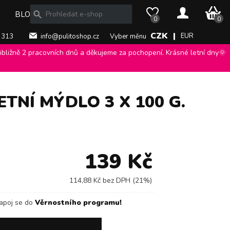
0 Kč
BLOG
0
0
CZK |
EUR
 313
info@pulitoshop.cz
Vyber měnu
bližně 2 pracovních dnů a děkujeme za pochopení. Krásné letní dny🌞
tta Idratante, toaletní mýdlo 3 x 100 g.
>
NÍ MÝDLO 3 X 100 G.
139 Kč
114,88 Kč bez DPH (21%)
apoj se do
Věrnostního programu!