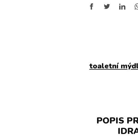
toaletní mýd
POPIS P
IDRA