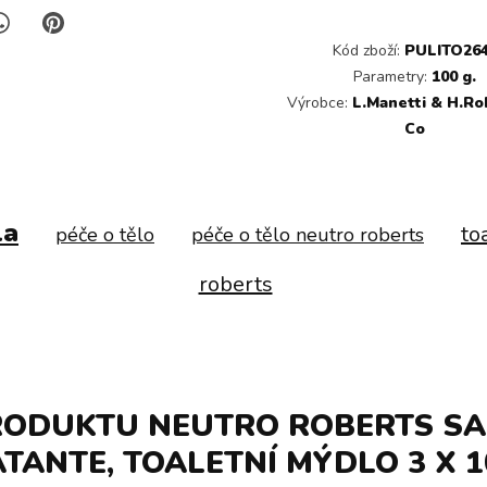
Kód zboží:
PULITO26
Parametry:
100 g.
Výrobce:
L.Manetti & H.Ro
Co
la
to
péče o tělo
péče o tělo neutro roberts
roberts
RODUKTU NEUTRO ROBERTS S
TANTE, TOALETNÍ MÝDLO 3 X 1