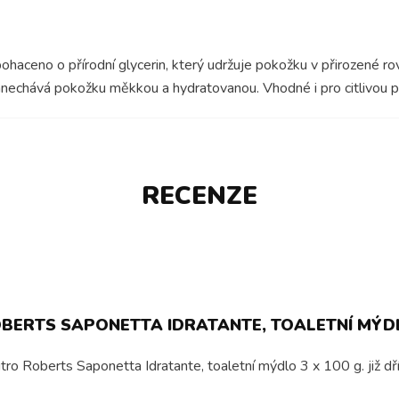
aceno o přírodní glycerin, který udržuje pokožku v přirozené rovn
anechává pokožku měkkou a hydratovanou. Vhodné i pro citlivou pl
RECENZE
ERTS SAPONETTA IDRATANTE, TOALETNÍ MÝDLO
ro Roberts Saponetta Idratante, toaletní mýdlo 3 x 100 g. již dří