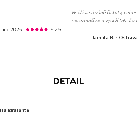
Úžasná vůně čistoty, velmi
nerozmáčí se a vydrží tak dlo
venec 2026
5 z 5
Jarmila B. - Ostrav
DETAIL
ta Idratante