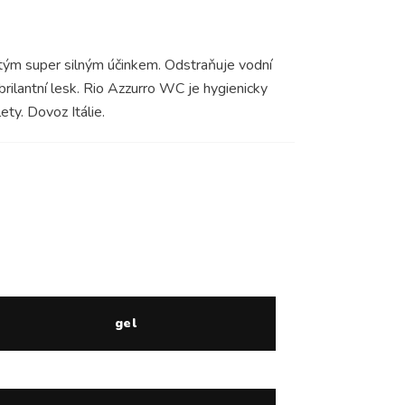
itým super silným účinkem. Odstraňuje vodní
rilantní lesk. Rio Azzurro WC je hygienicky
ty. Dovoz Itálie.
gel