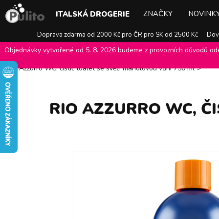
ZNAČKY
NOVINK
ITALSKÁ DROGERIE
Doprava zdarma od 2000 Kč pro ČR pro SK od 2500 Kč
Dovo
Objednávky vytvořené od 5. 8. 2026 budeme z provozních důvodů odes
E-shop Pulito
>
Italská drogerie
>
Čistící prostředky
>
Přípravky na
Rio Azzurro WC, čistič toalet se svěží mandlovou vůní 750 ml
>
RIO AZZURRO WC, ČI