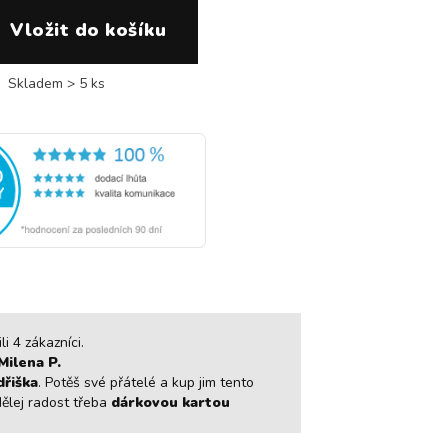
Skladem > 5 ks
i 4 zákazníci.
Milena P.
dřiška
. Potěš své přátelé a kup jim tento
dělej radost třeba
dárkovou kartou