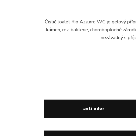
Čistič toalet Rio Azzurro WC je gelový pří
kámen, rez, bakterie, choroboplodné zárodk
nezávadný s příj
anti odor