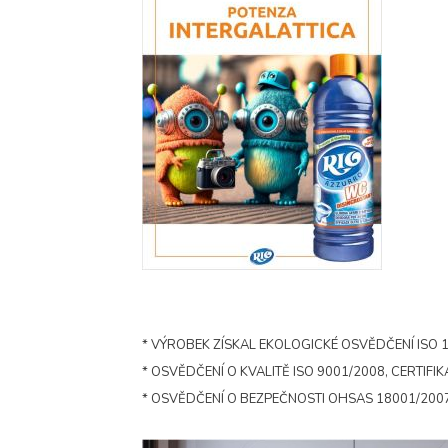
* VÝROBEK ZÍSKAL EKOLOGICKÉ OSVĚDČENÍ ISO 14
* OSVĚDČENÍ O KVALITĚ ISO 9001/2008, CERTIFIKÁ
* OSVĚDČENÍ O BEZPEČNOSTI OHSAS 18001/2007,