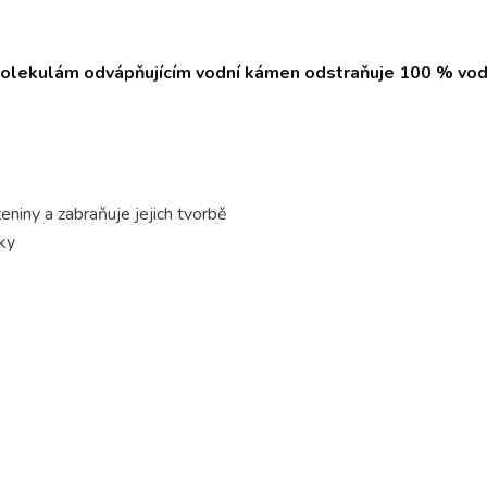
 molekulám odvápňujícím vodní kámen odstraňuje 100 % v
eniny a zabraňuje jejich tvorbě
ky