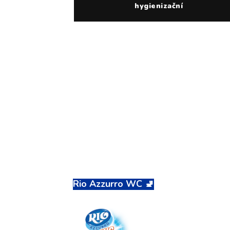
hygienizační
Rio Azzurro WC 🚽