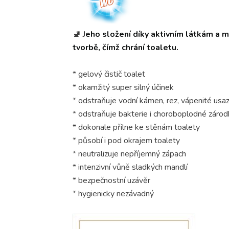
🚽 J
eho složení díky aktivním látkám a
tvorbě, čímž chrání toaletu.
* gelový čistič toalet
* okamžitý super silný účinek
* odstraňuje vodní kámen, rez, vápenité usaz
* odstraňuje bakterie i choroboplodné zárod
* dokonale přilne ke stěnám toalety
* působí i pod okrajem toalety
* neutralizuje nepříjemný zápach
* intenzivní vůně sladkých mandlí
* bezpečnostní uzávěr
* hygienicky nezávadný