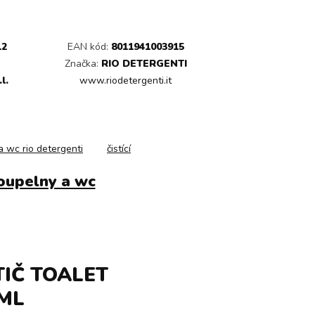
12
EAN kód:
8011941003915
Značka:
RIO DETERGENTI
l.
www.riodetergenti.it
a wc rio detergenti
čistící
oupelny a wc
IČ TOALET
 ML