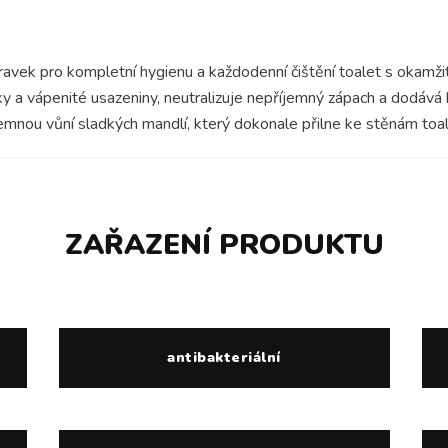
pravek pro kompletní hygienu a každodenní čištění toalet s okamž
y a vápenité usazeniny, neutralizuje nepříjemný zápach a dodává b
emnou vůní sladkých mandlí, který dokonale přilne ke stěnám toale
ZAŘAZENÍ PRODUKTU
antibakteriální