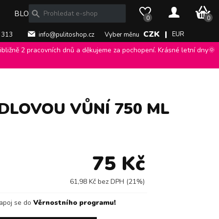
0 Kč
BLOG
0
0
CZK |
EUR
 313
info@pulitoshop.cz
Vyber měnu
bližně 2 pracovních dnů a děkujeme za pochopení. Krásné letní dny🌞
rgenti
>
NDLOVOU VŮNÍ 750 ML
75 Kč
61,98 Kč bez DPH (21%)
apoj se do
Věrnostního programu!