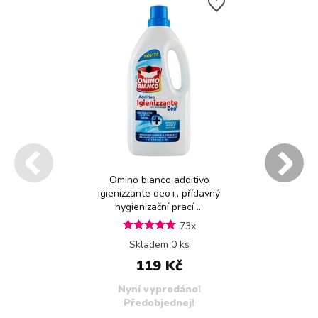
Omino bianco additivo
igienizzante deo+, přídavný
hygienizační prací ...
73x
Skladem 0 ks
119 Kč
Nyní vyprodáno!
Předobjednej!