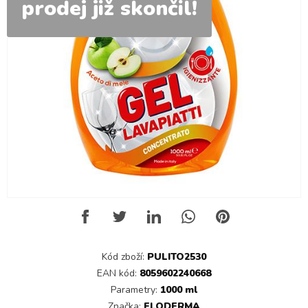
prodej již skončil!
Kód zboží:
PULITO2530
EAN kód:
8059602240668
Parametry:
1000 ml
Značka:
ELODERMA