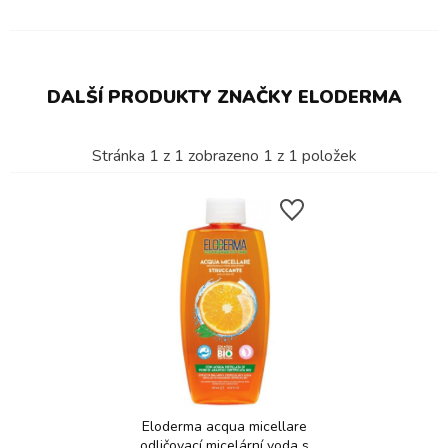
DALŠÍ PRODUKTY ZNAČKY ELODERMA
Stránka
1
z
1
zobrazeno
1
z
1
položek
Eloderma acqua micellare
odličovací micelární voda s