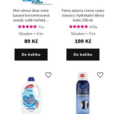
Mon amour blue mare
Felce azzurra crema corpo
luxusní koncentrovaná
classico, hydratační tělový
aviváž, svěží mořská ...
krém 250 ml
71x
470x
Skladem > 5 ks
Skladem > 5 ks
89 Kč
199 Kč
Do košíku
Do košíku