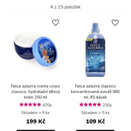
4
z
15
položek
Felce azzurra crema corpo
Felce azzurra classico
classico, hydratační tělový
koncentrovaná aviváž 900
krém 250 ml
ml, 45 dávek
470x
230x
Skladem > 5 ks
Skladem > 5 ks
199 Kč
109 Kč