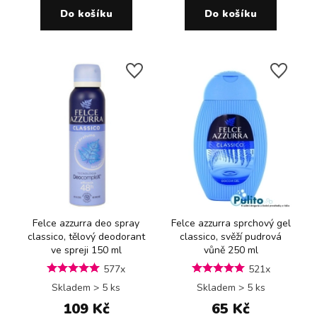
Do košíku
Do košíku
Felce azzurra deo spray
Felce azzurra sprchový gel
classico, tělový deodorant
classico, svěží pudrová
ve spreji 150 ml
vůně 250 ml
577x
521x
Skladem > 5 ks
Skladem > 5 ks
109 Kč
65 Kč