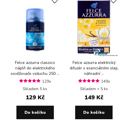
Felce azzurra classico
Felce azzurra elektrický
náplň do elektrického
difuzér s esenciálními oleji,
osvěžovače vzduchu 250 ...
náhradní ...
129x
149x
Skladem 5 ks
Skladem > 5 ks
129 Kč
149 Kč
Do košíku
Do košíku