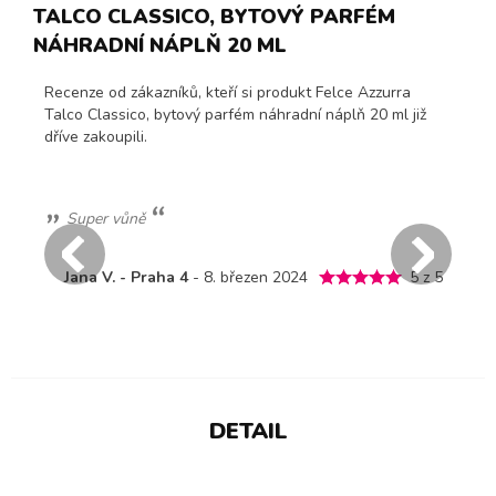
TALCO CLASSICO, BYTOVÝ PARFÉM
NÁHRADNÍ NÁPLŇ 20 ML
Recenze od zákazníků, kteří si produkt Felce Azzurra
Talco Classico, bytový parfém náhradní náplň 20 ml již
dříve zakoupili.
velmi příjemná vůně. Snadně vyměnitelná náplň.
Dana B. - Habartov
- 30. leden 2024
 5
5 z 5
DETAIL