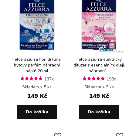
Felce azzurra fiori di luna,
Felce azzurra elektrický
bytový parfém náhradní
difuzér s esenciálními oleji,
náplň 20 ml
náhradní ...
137x
198x
Skladem > 5 ks
Skladem > 5 ks
149 Kč
149 Kč
Do košíku
Do košíku