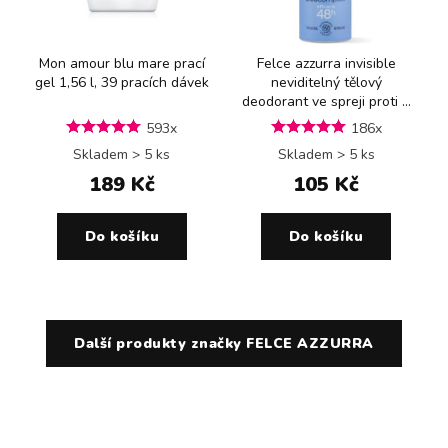
Mon amour blu mare prací
Felce azzurra invisible
gel 1,56 l, 39 pracích dávek
neviditelný tělový
deodorant ve spreji proti ...
593x
186x
Skladem > 5 ks
Skladem > 5 ks
189 Kč
105 Kč
Do košíku
Do košíku
Další produkty značky FELCE AZZURRA