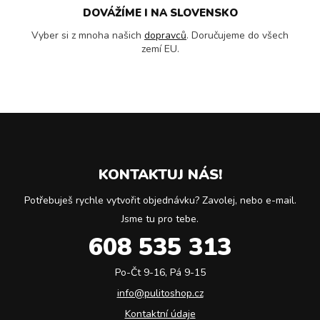
DOVÁŽÍME I NA SLOVENSKO
Vyber si z mnoha našich
dopravců
. Doručujeme do všech
zemí EU.
KONTAKTUJ NÁS!
Potřebuješ rychle vytvořit objednávku? Zavolej, nebo e-mail.
Jsme tu pro tebe.
608 535 313
Po-Čt 9-16, Pá 9-15
info@pulitoshop.cz
Kontaktní údaje