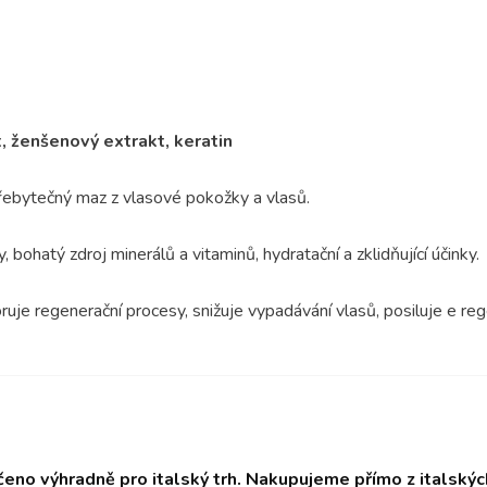
t, ženšenový extrakt, keratin
řebytečný maz z vlasové pokožky a vlasů.
bohatý zdroj minerálů a vitaminů, hydratační a zklidňující účinky.
ruje regenerační procesy, snižuje vypadávání vlasů, posiluje e re
čeno výhradně pro italský trh. Nakupujeme přímo z italský