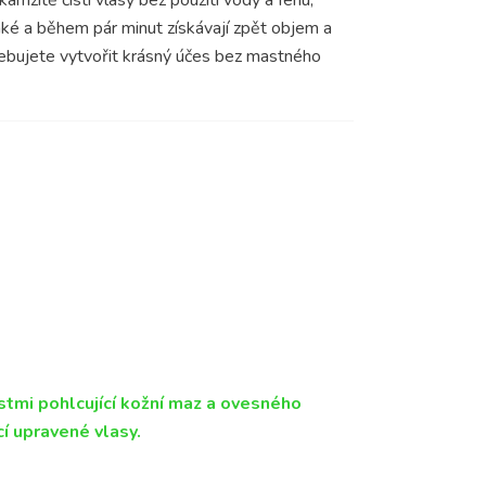
hké a během pár minut získávají zpět objem a
řebujete vytvořit krásný účes bez mastného
stmi pohlcující kožní maz a ovesného
cí upravené vlasy.