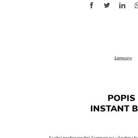
šampony
POPIS
INSTANT 
Suchý profesionální šampon na všechny ty