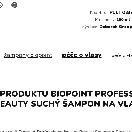
Kód zboží:
PULITO23
Parametry:
150 ml
Výrobce:
Deborah Group 
péče o vlasy
šampony biopoint
péče o vl
 PRODUKTU BIOPOINT PROFES
BEAUTY SUCHÝ ŠAMPON NA VLA
py vlasů Biopoint Professional Instant Beauty Shampoo Secco okam