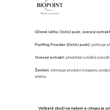
Účinné látky: čistící pudr, ovesný extrak
Purifing Powder (čistící pudr):
pohlcuje p
Ovesný extrakt:
předchází svědění pokožky, 
Ženšen:
stimuluje produkci kolagenu, podpo
efektu.
Veškeré zboží na našem e-shopu je ur