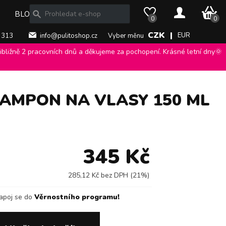
0 Kč
BLOG
0
0
CZK |
EUR
 313
info@pulitoshop.cz
Vyber měnu
bližně 2 pracovních dnů a děkujeme za pochopení. Krásné letní dny🌞
 šampon na vlasy 150 ml
>
ŠAMPON NA VLASY 150 ML
345 Kč
285,12 Kč bez DPH (21%)
apoj se do
Věrnostního programu!