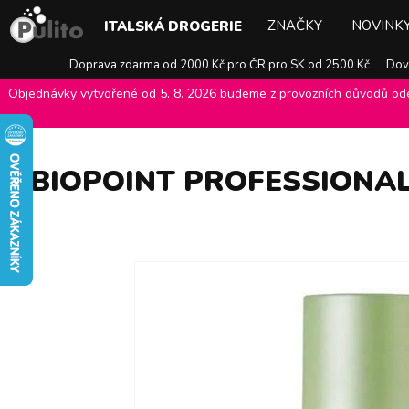
ZNAČKY
NOVINK
ITALSKÁ DROGERIE
Doprava zdarma od 2000 Kč pro ČR pro SK od 2500 Kč
Dovo
Objednávky vytvořené od 5. 8. 2026 budeme z provozních důvodů odes
E-shop Pulito
>
Italská drogerie
>
Péče o vlasy
>
Šampony
>
Biopoi
BIOPOINT PROFESSIONAL