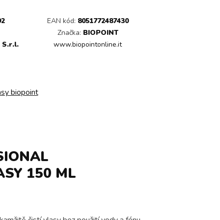
92
EAN kód:
8051772487430
Značka:
BIOPOINT
S.r.l.
www.biopointonline.it
asy biopoint
SIONAL
SY 150 ML
žitě čistí vlasy bez použití vody a fénu,