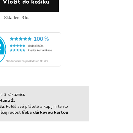
Skladem 3 ks
i 3 zákazníci.
Hana Ž.
da
. Potěš své přátelé a kup jim tento
dělej radost třeba
dárkovou kartou