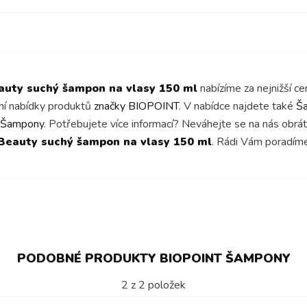
eauty suchý šampon na vlasy 150 ml
nabízíme za nejnižší c
tní nabídky produktů
značky BIOPOINT
. V nabídce najdete také
Š
Šampony
. Potřebujete více informací? Neváhejte se na nás obr
 Beauty suchý šampon na vlasy 150 ml
. Rádi Vám poradí
PODOBNÉ PRODUKTY BIOPOINT ŠAMPONY
2
z
2
položek