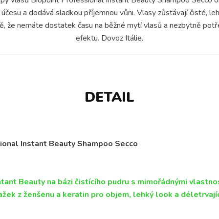
 účesu a dodává sladkou příjemnou vůni. Vlasy zůstávají čisté, le
adě, že nemáte dostatek času na běžné mytí vlasů a nezbytně pot
efektu. Dovoz Itálie.
DETAIL
sional Instant Beauty Shampoo Secco
tant Beauty na bázi čistícího pudru s mimořádnými vlastno
žek z ženšenu a keratin pro objem, lehký look a déletrvají