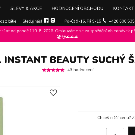
Y
SLEVY & AKCE
HODNOCENÍ OBCHODU
KONTAKT
z z Itálie
Sleduj nás!
Po-Čt 9-16, Pá 9-15
+420 608 535
ílat od pondělí 10. 8. 2026. Omlouváme se za zpoždění objednávek při
nt
>
Šampony biopoint
>
Biopoint Professional Instant Beauty suchý
🏖️😎🌊🌊🌊
 INSTANT BEAUTY SUCHÝ 
43
hodnocení
Chceš nižší cenu?
Z