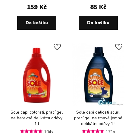
159 Kč
85 Kč
Do košíku
Do košíku
Sole capi colorati, prací gel
Sole capi delicati scuri,
na barevné delikátní oděvy
prací gel na tmavé jemné
1 l
delikátní oděvy 1 l
104x
171x