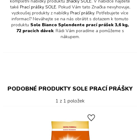
kompletní nabídky produktů
značky SOLE
. V nabídce najdete
také
Prací prášky SOLE
. Pokud Vám tato Značka nevyhovuje,
vyzkoušej produkty z nabídky
Prací prášky
. Potřebujete více
informací? Neváhejte se na nás obrátit s dotazem k tomuto
produktu
Sole Bianco Splendente prací prášek 3,6 kg,
72 pracích dávek
. Rádi Vám poradíme a pomůžeme s
nákupem.
PODOBNÉ PRODUKTY SOLE PRACÍ PRÁŠKY
1
z
1
položek