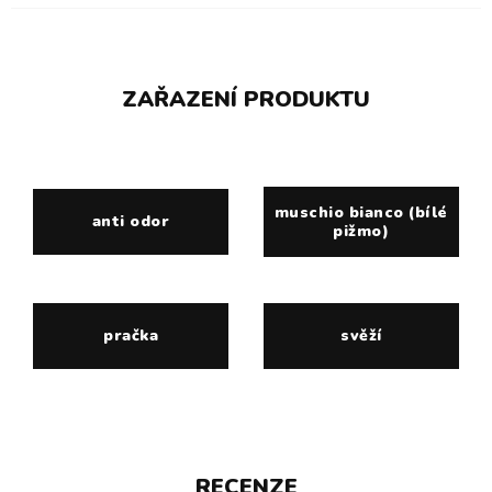
ZAŘAZENÍ PRODUKTU
muschio bianco (bílé
anti odor
pižmo)
pračka
svěží
RECENZE