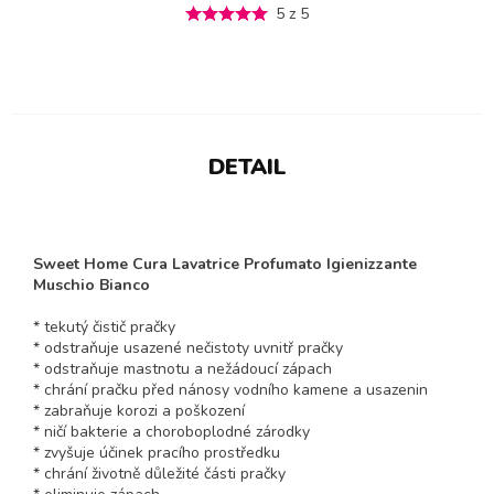
5 z 5
DETAIL
Sweet Home Cura Lavatrice Profumato Igienizzante
Muschio Bianco
* tekutý čistič pračky
* odstraňuje usazené nečistoty uvnitř pračky
* odstraňuje mastnotu a nežádoucí zápach
* chrání pračku před nánosy vodního kamene a usazenin
* zabraňuje korozi a poškození
* ničí bakterie a choroboplodné zárodky
* zvyšuje účinek pracího prostředku
* chrání životně důležité části pračky