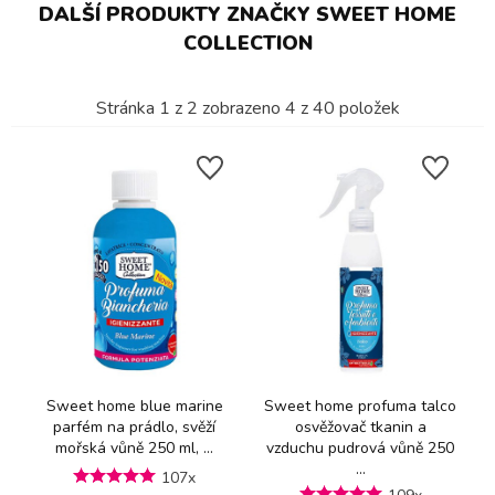
DALŠÍ PRODUKTY ZNAČKY SWEET HOME
COLLECTION
Stránka
1
z
2
zobrazeno
4
z
40
položek
Sweet home blue marine
Sweet home profuma talco
parfém na prádlo, svěží
osvěžovač tkanin a
mořská vůně 250 ml, ...
vzduchu pudrová vůně 250
...
107x