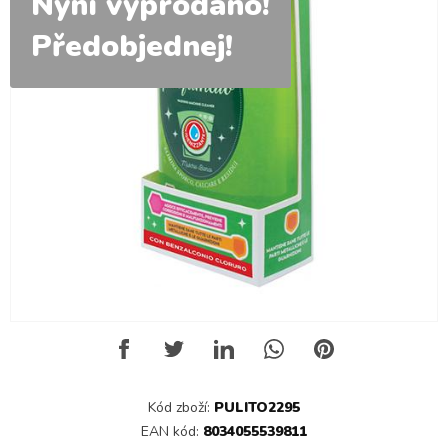
Nyní vyprodáno!
Předobjednej!
Kód zboží:
PULITO2295
EAN kód:
8034055539811