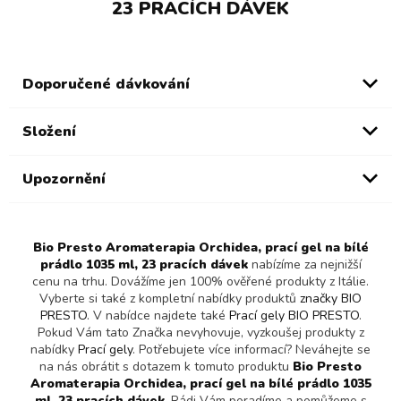
23 PRACÍCH DÁVEK
Doporučené dávkování
Složení
Upozornění
Bio Presto Aromaterapia Orchidea, prací gel na bílé
prádlo 1035 ml, 23 pracích dávek
nabízíme za nejnižší
cenu na trhu. Dovážíme jen 100% ověřené produkty z Itálie.
Vyberte si také z kompletní nabídky produktů
značky BIO
PRESTO
. V nabídce najdete také
Prací gely BIO PRESTO
.
Pokud Vám tato Značka nevyhovuje, vyzkoušej produkty z
nabídky
Prací gely
. Potřebujete více informací? Neváhejte se
na nás obrátit s dotazem k tomuto produktu
Bio Presto
Aromaterapia Orchidea, prací gel na bílé prádlo 1035
ml, 23 pracích dávek
. Rádi Vám poradíme a pomůžeme s