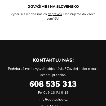
DOVÁŽÍME I NA SLOVENSKO
Vyber si z mnoha našich
dopravců
. Doručujeme do všech
zemí EU.
KONTAKTUJ NÁS!
Potřebuješ rychle vytvořit objednávku? Zavolej, nebo e-mail.
Jsme tu pro tebe.
608 535 313
Po-Čt 9-16, Pá 9-15
info@pulitoshop.cz