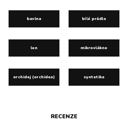
bavlna
bílé prádlo
len
mikrovlákno
orchidej (orchidea)
syntetika
RECENZE