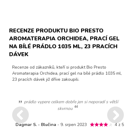
RECENZE PRODUKTU BIO PRESTO
AROMATERAPIA ORCHIDEA, PRACÍ GEL
NA BÍLÉ PRÁDLO 1035 ML, 23 PRACÍCH
DÁVEK
Recenze od zákazníků, kteří si produkt Bio Presto
Aromaterapia Orchidea, prací gel na bílé prádlo 1035 ml,
23 pracích dávek již dříve zakoupili.
prádlo vypere celkem dobře jen si neporadí s větší
skvrnou
Dagmar S. - Blučina
- 9. srpen 2023
4 z 5