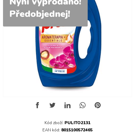
Nyní vyprodáno!
Předobjednej!
Kód zboží:
PULITO2131
EAN kód:
8015100572465