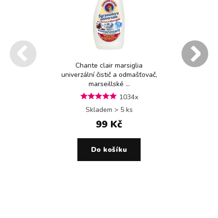
Chante clair marsiglia
univerzální čistič a odmašťovač,
marseillské ...
1034x
Skladem > 5 ks
99 Kč
Do košíku