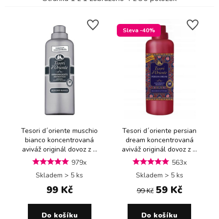
Sleva -40%
Tesori d´oriente muschio
Tesori d´oriente persian
bianco koncentrovaná
dream koncentrovaná
aviváž originál dovoz z ...
aviváž originál dovoz z ...
979x
563x
Skladem > 5 ks
Skladem > 5 ks
99 Kč
59 Kč
99 Kč
Do košíku
Do košíku