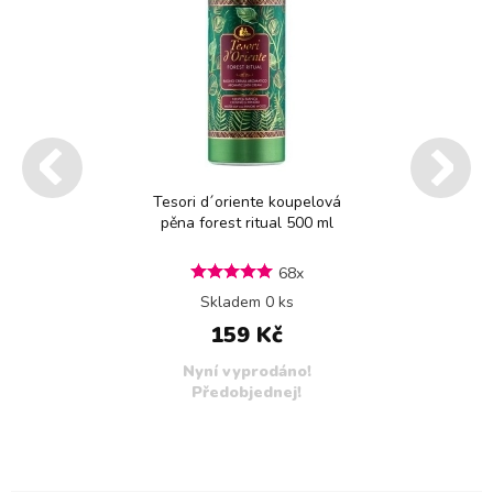
Tesori d´oriente koupelová
pěna forest ritual 500 ml
68x
Skladem 0 ks
159 Kč
Nyní vyprodáno!
Předobjednej!