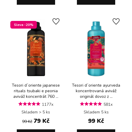
Sleva -20%
Tesori d´oriente japanese
Tesori d´oriente ayurveda
rituals tsubaki e peonia
koncentrovaná aviváž
aviváž koncentrát 760 ...
originál dovoz z ...
1177x
581x
Skladem > 5 ks
Skladem 5 ks
79 Kč
99 Kč
99 Kč