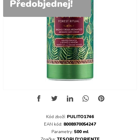
Předobjednej!
Kód zboží:
PULITO1746
EAN kód:
8008970054247
Parametry:
500 ml
Značka:
TESORI D'ORIENTE