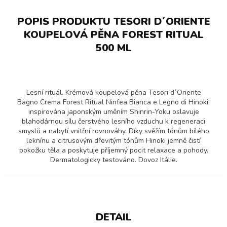
POPIS PRODUKTU TESORI D´ORIENTE
KOUPELOVÁ PĚNA FOREST RITUAL
500 ML
Lesní rituál. Krémová koupelová pěna Tesori d´Oriente
Bagno Crema Forest Ritual Ninfea Bianca e Legno di Hinoki,
inspirována japonským uměním Shinrin-Yoku oslavuje
blahodárnou sílu čerstvého lesního vzduchu k regeneraci
smyslů a nabytí vnitřní rovnováhy. Díky svěžím tónům bílého
leknínu a citrusovým dřevitým tónům Hinoki jemně čistí
pokožku těla a poskytuje příjemný pocit relaxace a pohody.
Dermatologicky testováno. Dovoz Itálie.
DETAIL