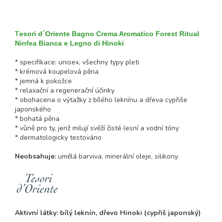
T
esori d´Oriente Bagno Crema Aromatico Forest Ritual
Ninfea Bianca e Legno di Hinoki
* specifikace: unisex, všechny typy pleti
* krémová koupelová pěna
* jemná k pokožce
* relaxační a regenerační účinky
* obohacena o výtažky z bílého leknínu a dřeva cypřiše
japonského
* bohatá pěna
* vůně pro ty, jenž milují svěží čisté lesní a vodní tóny
* dermatologicky testováno
Neobsahuje:
umělá barviva, minerální oleje, silikony.
Aktivní látky: bílý leknín, dřevo Hinoki (cypřiš japonský)