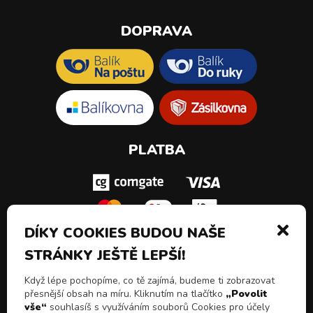
DOPRAVA
PLATBA
DÍKY COOKIES BUDOU NAŠE
STRÁNKY JEŠTĚ LEPŠÍ!
SLEDUJ NÁS!
Když lépe pochopíme, co tě zajímá, budeme ti zobrazovat
přesnější obsah na míru. Kliknutím na tlačítko
„Povolit
vše“
souhlasíš s využíváním souborů Cookies pro účely