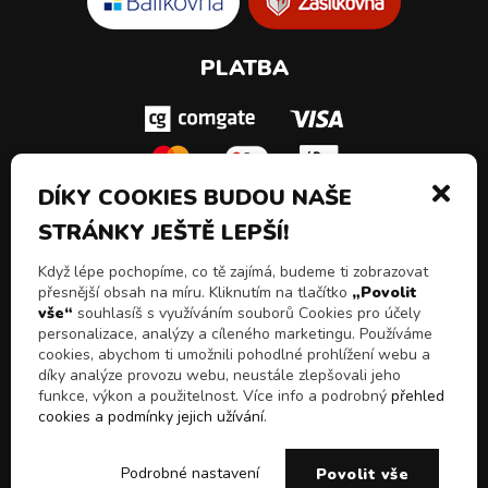
PLATBA
DÍKY COOKIES BUDOU NAŠE
STRÁNKY JEŠTĚ LEPŠÍ!
SLEDUJ NÁS!
Když lépe pochopíme, co tě zajímá, budeme ti zobrazovat
přesnější obsah na míru. Kliknutím na tlačítko
„Povolit
vše“
souhlasíš s využíváním souborů Cookies pro účely
personalizace, analýzy a cíleného marketingu. Používáme
cookies, abychom ti umožnili pohodlné prohlížení webu a
díky analýze provozu webu, neustále zlepšovali jeho
funkce, výkon a použitelnost. Více info a podrobný
přehled
cookies a podmínky jejich užívání
.
© 2026 Všechna práva vyhrazena
Chceš slevy, akční
E-shop Pulito - Kvalitní drogerie a čistící prostředky z
ANO
NE
Podrobné nastavení
Povolit vše
nabídky a novinky!
Itálie