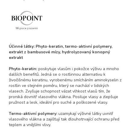
Účinné látky: Phyto-keratin, termo-aktivní polymery,
extrakt z bambusové mízy, hydrolyzovaný konopný
extrakt
Phyto-keratin:
poskytuje vlasům i pokožce výživu a mnoho
dalších benefitů. Jedná se o rostlinnou alternativu k
živočišnému keratinu, vyrobenému smícháním aminokyselin z
rostlin ve stejném poměru, který se nachází v lidských
vlasech. Zvyšuje schopnost vázat vlhkost vlasů tím, že
proniká dovnitř vlasového vlákna. Posiluje vlasy a zlepšuje
pružnost a lesk, ideální pro suché a poškozené vlasy.
Termo-aktivní polymery:
uzamykají výživné látky uvnitř
vlasového vlákna a zajišťují tak dlouhotrvající ochranu před
teplem a vnějšími vlivy.