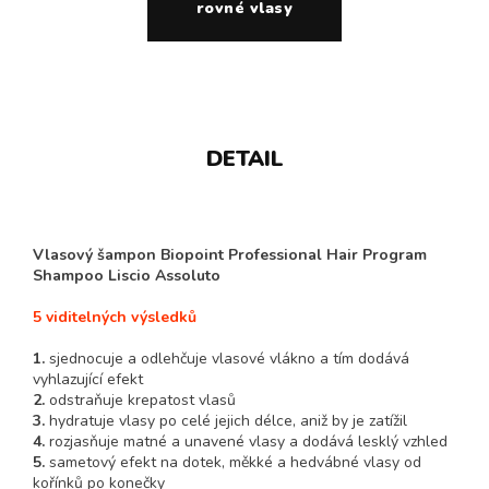
rovné vlasy
DETAIL
Vlasový šampon Biopoint Professional Hair Program
Shampoo Liscio Assoluto
5 viditelných výsledků
1.
sjednocuje a odlehčuje vlasové vlákno a tím dodává
vyhlazující efekt
2.
odstraňuje krepatost vlasů
3.
hydratuje vlasy po celé jejich délce, aniž by je zatížil
4.
rozjasňuje matné a unavené vlasy a dodává lesklý vzhled
5.
sametový efekt na dotek, měkké a hedvábné vlasy od
kořínků po konečky