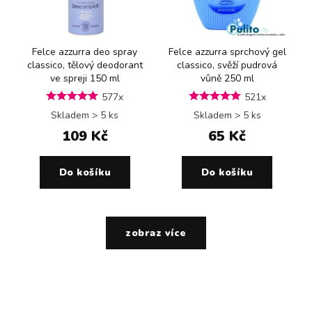
Felce azzurra deo spray
Felce azzurra sprchový gel
classico, tělový deodorant
classico, svěží pudrová
ve spreji 150 ml
vůně 250 ml
577x
521x
Skladem > 5 ks
Skladem > 5 ks
109 Kč
65 Kč
Do košíku
Do košíku
zobraz více