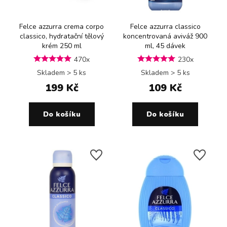
Felce azzurra crema corpo
Felce azzurra classico
classico, hydratační tělový
koncentrovaná aviváž 900
krém 250 ml
ml, 45 dávek
470x
230x
Skladem > 5 ks
Skladem > 5 ks
199 Kč
109 Kč
Do košíku
Do košíku