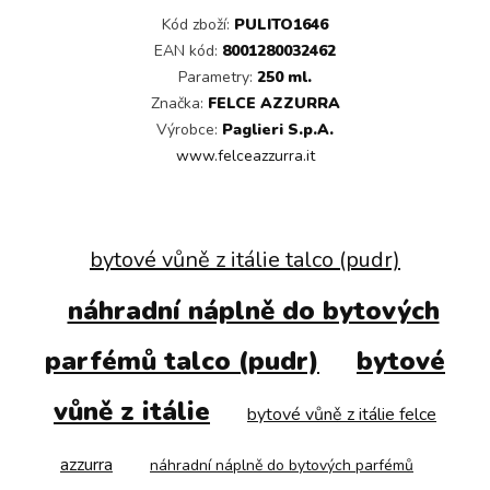
Kód zboží:
PULITO1646
EAN kód:
8001280032462
Parametry:
250 ml.
Značka:
FELCE AZZURRA
Výrobce:
Paglieri S.p.A.
www.felceazzurra.it
bytové vůně z itálie talco (pudr)
náhradní náplně do bytových
parfémů talco (pudr)
bytové
vůně z itálie
bytové vůně z itálie felce
azzurra
náhradní náplně do bytových parfémů