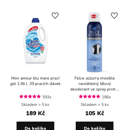
Mon amour blu mare prací
Felce azzurra invisible
gel 1,56 l, 39 pracích dávek
neviditelný tělový
deodorant ve spreji proti ...
593x
186x
Skladem > 5 ks
Skladem > 5 ks
189 Kč
105 Kč
Do košíku
Do košíku