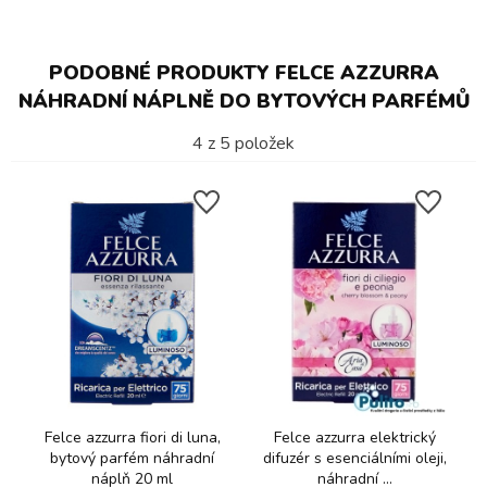
PODOBNÉ PRODUKTY FELCE AZZURRA
NÁHRADNÍ NÁPLNĚ DO BYTOVÝCH PARFÉMŮ
4
z
5
položek
Felce azzurra fiori di luna,
Felce azzurra elektrický
bytový parfém náhradní
difuzér s esenciálními oleji,
náplň 20 ml
náhradní ...