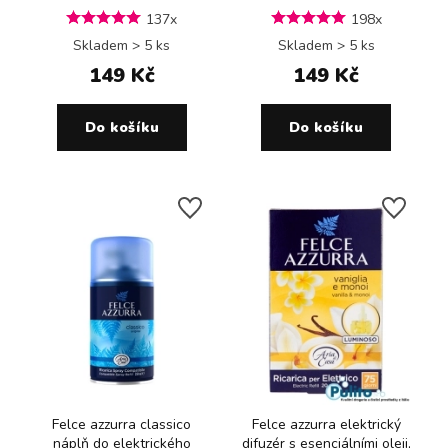
137x
198x
Skladem > 5 ks
Skladem > 5 ks
149 Kč
149 Kč
Do košíku
Do košíku
Felce azzurra classico
Felce azzurra elektrický
náplň do elektrického
difuzér s esenciálními oleji,