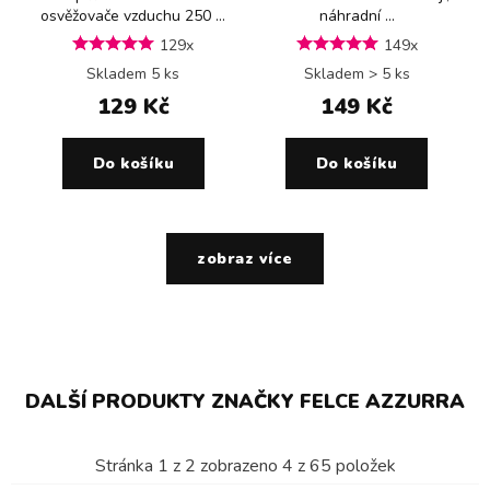
osvěžovače vzduchu 250 ...
náhradní ...
129x
149x
Skladem 5 ks
Skladem > 5 ks
129 Kč
149 Kč
Do košíku
Do košíku
zobraz více
DALŠÍ PRODUKTY ZNAČKY FELCE AZZURRA
Stránka
1
z
2
zobrazeno
4
z
65
položek