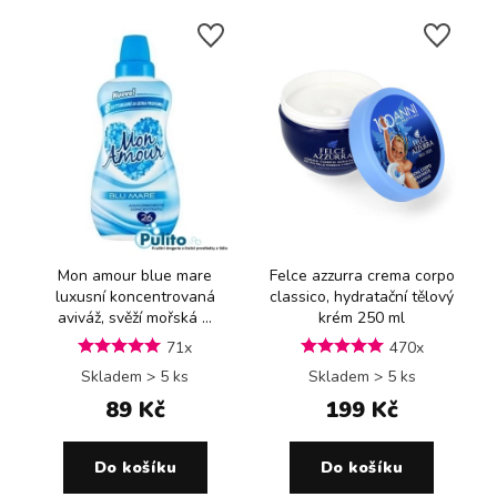
Mon amour blue mare
Felce azzurra crema corpo
luxusní koncentrovaná
classico, hydratační tělový
aviváž, svěží mořská ...
krém 250 ml
71x
470x
Skladem > 5 ks
Skladem > 5 ks
89 Kč
199 Kč
Do košíku
Do košíku