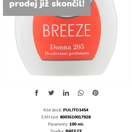
prodej již skončil!
Kód zboží:
PULITO1454
EAN kód:
8003510017928
Parametry:
100 ml.
Značka:
BREEZE