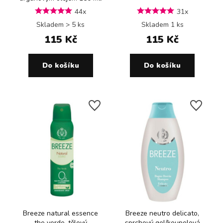
44x
31x
Skladem > 5 ks
Skladem 1 ks
115 Kč
115 Kč
Do košíku
Do košíku
Breeze natural essence
Breeze neutro delicato,
the verde, tělový
sprchový gel/koupelová