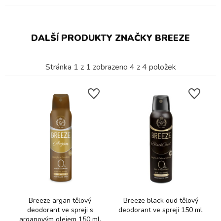
DALŠÍ PRODUKTY ZNAČKY BREEZE
Stránka
1
z
1
zobrazeno
4
z
4
položek
Breeze argan tělový
Breeze black oud tělový
deodorant ve spreji s
deodorant ve spreji 150 ml.
arganovým olejem 150 ml.