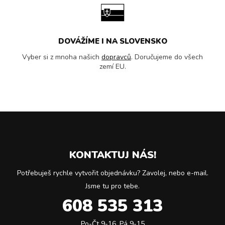
DOVÁŽÍME I NA SLOVENSKO
Vyber si z mnoha našich
dopravců
. Doručujeme do všech
zemí EU.
KONTAKTUJ NÁS!
Potřebuješ rychle vytvořit objednávku? Zavolej, nebo e-mail.
Jsme tu pro tebe.
608 535 313
Po-Čt 9-16, Pá 9-15