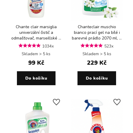
Chante clair marsiglia
Chanteclair muschio
univerzální čistič a
bianco prací gel na bílé i
odmašťovač, marseillské ...
barevné prádlo 2070 ml, ...
1034x
523x
Skladem > 5 ks
Skladem > 5 ks
99 Kč
229 Kč
Do košíku
Do košíku