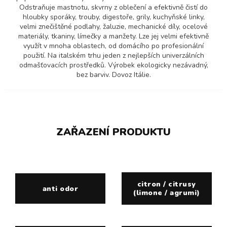
Odstraňuje mastnotu, skvrny z oblečení a efektivně čistí do
hloubky sporáky, trouby, digestoře, grily, kuchyňské linky,
velmi znečištěné podlahy, žaluzie, mechanické díly, ocelové
materiály, tkaniny, límečky a manžety. Lze jej velmi efektivně
využít v mnoha oblastech, od domácího po profesionální
použití. Na italském trhu jeden z nejlepších univerzálních
odmašťovacích prostředků. Výrobek ekologicky nezávadný,
bez barviv. Dovoz Itálie.
ZAŘAZENÍ PRODUKTU
citron / citrusy
anti odor
(limone / agrumi)