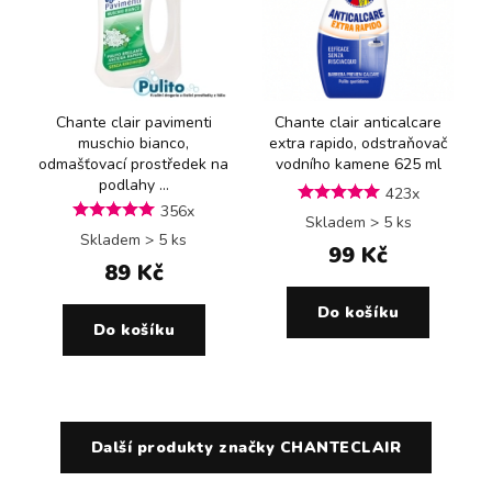
Chante clair pavimenti
Chante clair anticalcare
muschio bianco,
extra rapido, odstraňovač
odmašťovací prostředek na
vodního kamene 625 ml
podlahy ...
423x
356x
Skladem > 5 ks
Skladem > 5 ks
99 Kč
89 Kč
Do košíku
Do košíku
Další produkty značky CHANTECLAIR