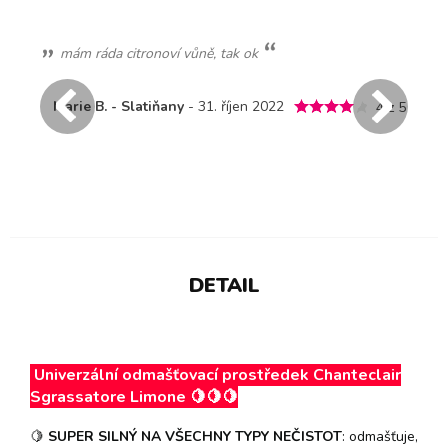
mám ráda citronoví vůně, tak ok
2
Marie B. - Slatiňany
- 31. říjen 2022
A
4 z 5
DETAIL
Univerzální odmašťovací prostředek Chanteclair
Sgrassatore Limone 🍋🍋🍋
🍋
SUPER SILNÝ NA VŠECHNY TYPY NEČISTOT
: odmašťuje,