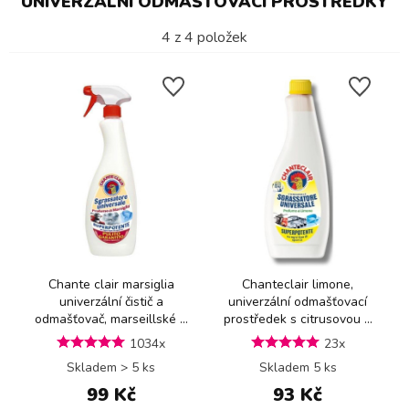
UNIVERZÁLNÍ ODMAŠŤOVACÍ PROSTŘEDKY
4
z
4
položek
Chante clair marsiglia
Chanteclair limone,
univerzální čistič a
univerzální odmašťovací
odmašťovač, marseillské ...
prostředek s citrusovou ...
1034x
23x
Skladem > 5 ks
Skladem 5 ks
99 Kč
93 Kč