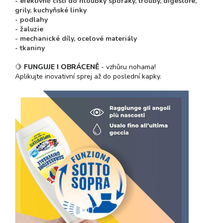
- efektivně čistí do hloubky sporáky, trouby, digestoře,
grily, kuchyňské linky
- podlahy
- žaluzie
- mechanické díly, ocelové materiály
- tkaniny
🍋
FUNGUJE I OBRÁCENĚ
- vzhůru nohama!
Aplikujte inovativní sprej až do poslední kapky.