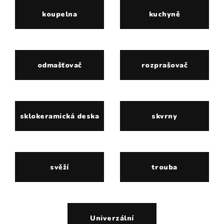
koupelna
kuchyně
odmašťovač
rozprašovač
sklokeramická deska
skvrny
svěží
trouba
Univerzální