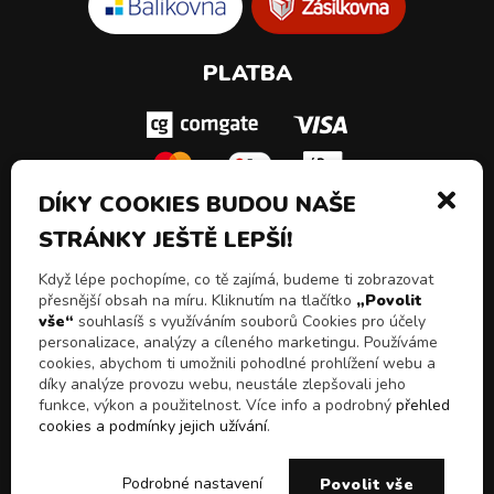
PLATBA
DÍKY COOKIES BUDOU NAŠE
STRÁNKY JEŠTĚ LEPŠÍ!
SLEDUJ NÁS!
Když lépe pochopíme, co tě zajímá, budeme ti zobrazovat
přesnější obsah na míru. Kliknutím na tlačítko
„Povolit
vše“
souhlasíš s využíváním souborů Cookies pro účely
personalizace, analýzy a cíleného marketingu. Používáme
cookies, abychom ti umožnili pohodlné prohlížení webu a
díky analýze provozu webu, neustále zlepšovali jeho
funkce, výkon a použitelnost. Více info a podrobný
přehled
cookies a podmínky jejich užívání
.
© 2026 Všechna práva vyhrazena
Chceš slevy, akční
E-shop Pulito - Kvalitní drogerie a čistící prostředky z
ANO
NE
Podrobné nastavení
Povolit vše
nabídky a novinky!
Itálie