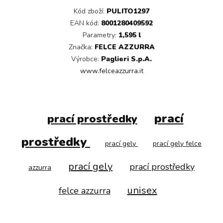
Kód zboží:
PULITO1297
EAN kód:
8001280409592
Parametry:
1,595 l
Značka:
FELCE AZZURRA
Výrobce:
Paglieri S.p.A.
www.felceazzurra.it
prací
prací prostředky
prostředky
prací gely
prací gely felce
prací gely
prací prostředky
azzurra
unisex
felce azzurra