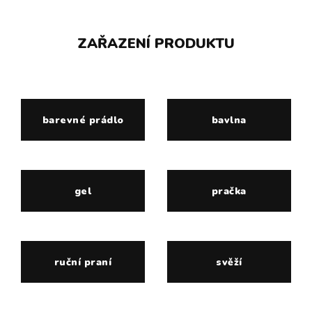
ZAŘAZENÍ PRODUKTU
barevné prádlo
bavlna
gel
pračka
ruční praní
svěží