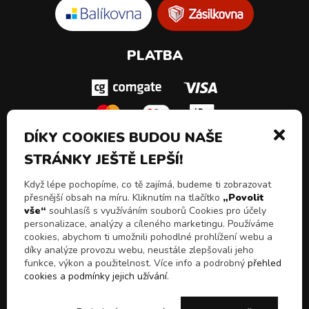
PLATBA
DÍKY COOKIES BUDOU NAŠE
STRÁNKY JEŠTĚ LEPŠÍ!
SLEDUJ NÁS!
Když lépe pochopíme, co tě zajímá, budeme ti zobrazovat
přesnější obsah na míru. Kliknutím na tlačítko
„Povolit
vše“
souhlasíš s využíváním souborů Cookies pro účely
personalizace, analýzy a cíleného marketingu. Používáme
cookies, abychom ti umožnili pohodlné prohlížení webu a
díky analýze provozu webu, neustále zlepšovali jeho
funkce, výkon a použitelnost. Více info a podrobný
přehled
cookies a podmínky jejich užívání
.
© 2026 Všechna práva vyhrazena
Chceš slevy, akční
E-shop Pulito - Kvalitní drogerie a čistící prostředky z