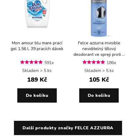
Mon amour blu mare prací
Felce azzurra invisible
gel 1,56 l, 39 pracích dávek
neviditelný tělový
deodorant ve spreji proti ...
591x
186x
Skladem > 5 ks
Skladem > 5 ks
189 Kč
105 Kč
Do košíku
Do košíku
Další produkty značky FELCE AZZURRA