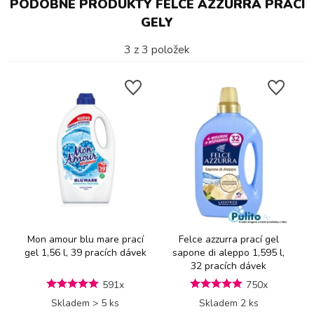
PODOBNÉ PRODUKTY FELCE AZZURRA PRACÍ
GELY
3
z
3
položek
Mon amour blu mare prací
Felce azzurra prací gel
gel 1,56 l, 39 pracích dávek
sapone di aleppo 1,595 l,
32 pracích dávek
591x
750x
Skladem > 5 ks
Skladem 2 ks