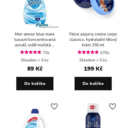
Mon amour blue mare
Felce azzurra crema corpo
luxusní koncentrovaná
classico, hydratační tělový
aviváž, svěží mořská ...
krém 250 ml
70x
470x
Skladem > 5 ks
Skladem > 5 ks
89 Kč
199 Kč
Do košíku
Do košíku