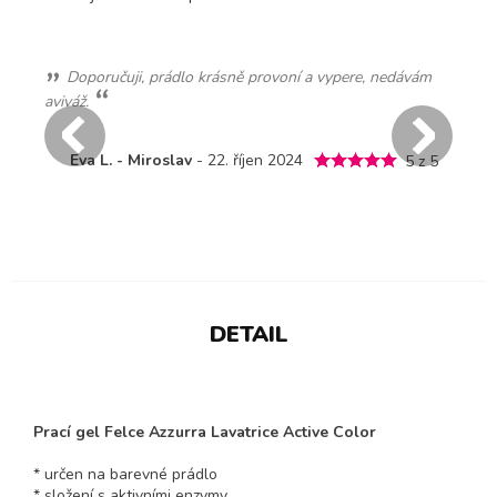
m
perfektní
Dagmar S. - Blučina
- 9. srpen 2023
D
5 z 5
 5
DETAIL
Prací gel Felce Azzurra Lavatrice Active Color
* určen na barevné prádlo
* složení s aktivními enzymy