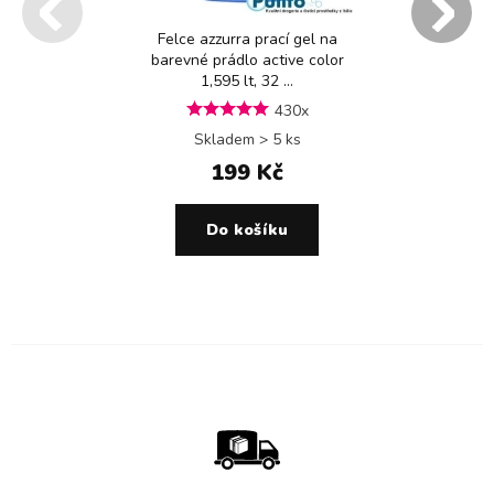
Felce azzurra prací gel na
barevné prádlo active color
1,595 lt, 32 ...
430x
Skladem > 5 ks
199 Kč
Do košíku