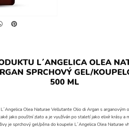
ODUKTU L´ANGELICA OLEA NA
 ARGAN SPRCHOVÝ GEL/KOUPEL
500 ML
´Angelica Olea Naturae Vellutante Olio di Argan s arganovým o
také jako pouštní zlato a je využíván po staletí jako elixír krásy 
živy je sprchový gel/pěna do koupele L´Angelica Olea Naturae v