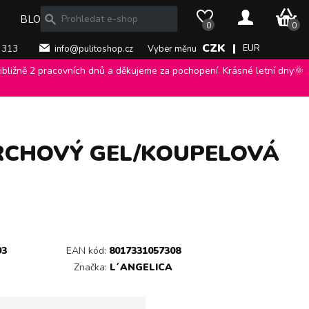
0 Kč
BLOG
0
0
CZK |
EUR
 313
info@pulitoshop.cz
Vyber měnu
bližně 2 pracovních dnů a děkujeme za pochopení. Krásné letní dny🌞
PRCHOVÝ GEL/KOUPELOVÁ
93
EAN kód:
8017331057308
Značka:
L´ANGELICA