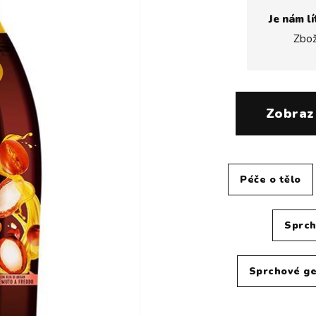
Je nám lí
Zbož
Zobraz
Péče o tělo
Sprch
Sprchové ge