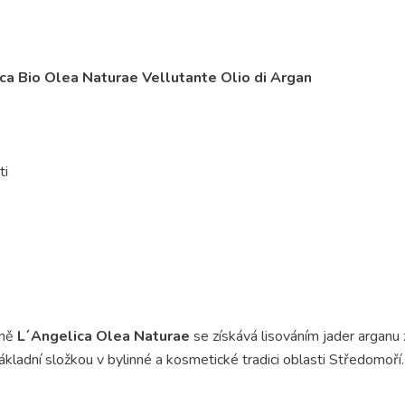
a Bio Olea Naturae Vellutante Olio di Argan
ti
ěně
L´Angelica Olea Naturae
se získává lisováním jader arganu
základní složkou v bylinné a kosmetické tradici oblasti Středomoří.