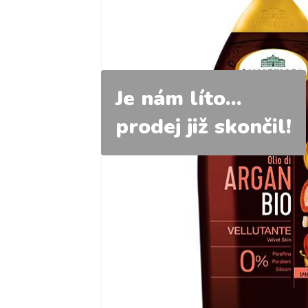
Je nám líto...
prodej již skončil!