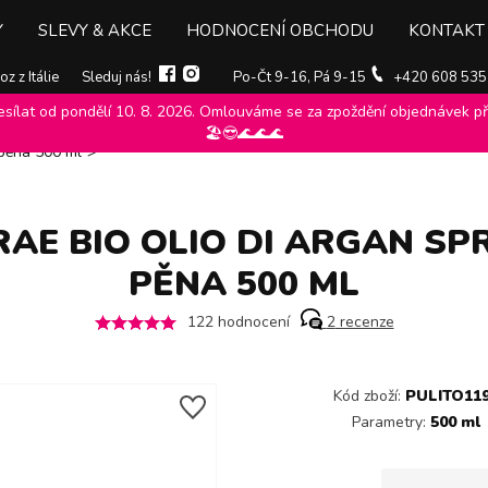
Y
SLEVY & AKCE
HODNOCENÍ OBCHODU
KONTAKT
z z Itálie
Sleduj nás!
Po-Čt 9-16, Pá 9-15
+420 608 535
ílat od pondělí 10. 8. 2026. Omlouváme se za zpoždění objednávek při
e, pěny
>
L´angelica
>
Sprchové gely, oleje, pěny l´angelica
>
🏖️😎🌊🌊🌊
 pěna 500 ml
>
RAE BIO OLIO DI ARGAN S
PĚNA 500 ML
122
hodnocení
2
recenze
Kód zboží:
PULITO11
Parametry:
500 ml