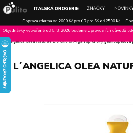
ZNAČKY
NOVINK
ITALSKÁ DROGERIE
Doprava zdarma od 2000 Kč pro ČR pro SK od 2500 Kč
Dovo
Objednávky vytvořené od 5. 8. 2026 budeme z provozních důvodů odes
E-shop Pulito
>
Italská drogerie
>
Péče o tělo
>
Sprchové gely, olej
L´Angelica Olea Naturae Bio Olio di Argan sprchový gel/koupelová
L´ANGELICA OLEA NATU