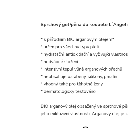
Sprchový gel/pěna do koupele L´Angelic
* s přírodním BIO arganovým olejem*
* určen pro všechny typy pleti
* hydratační, antioxidační a vyživující vlastnos
* hedvábné složení
* intenzivní teplá vůně arganových ořechů
* neobsahuje parabeny, silikony, parafín
* vhodný také pro těhotné ženy
* dermatologicky testováno
BIO arganový olej obsažený ve sprchové p
jeho exkluzivní vlastnosti. Arganový olej je 