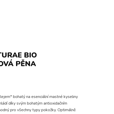
TURAE BIO
OVÁ PĚNA
lejem* bohatý na esenciální mastné kyseliny
a mládí díky svým bohatým antioxidačním
hodný pro všechny typy pokožky. Optimálně