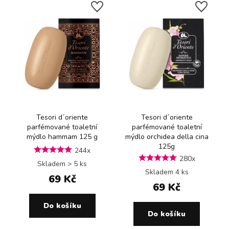
Tesori d´oriente
Tesori d´oriente
parfémované toaletní
parfémované toaletní
mýdlo hammam 125 g
mýdlo orchidea della cina
125g
244x
280x
Skladem > 5 ks
Skladem 4 ks
69 Kč
69 Kč
Do košíku
Do košíku