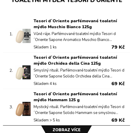
TOALETNÍ MÝDLA TESORI D'ORIENTE
Tesori d´Oriente parfémované toaletní
mýdlo Muschio Bianco 125g
1.
Vůně ráje. Parfémované toaletní mýdlo Tesori d
´Oriente Sapone Aromatico Muschio Bianco...
79 Kč
Skladem 1 ks
Tesori d´Oriente parfémované toaletní
mýdlo Orchidea della Cina 125g
2.
Smyslný rituál. Parfémované toaletní mýdlo Tesori d
´Oriente Sapone Solido Orchidea della Cina...
69 Kč
Skladem 4 ks
Tesori d´Oriente parfémované toaletní
mýdlo Hammam 125 g
3.
Mystický rituál. Parfémované toaletní mýdlo Tesori d
´Oriente Sapone Solido Hammam se smyslnou...
69 Kč
Skladem > 5 ks
ZOBRAZ VÍCE