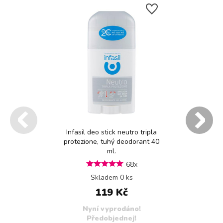
Infasil deo stick neutro tripla
protezione, tuhý deodorant 40
ml.
68x
Skladem 0 ks
119 Kč
Nyní vyprodáno!
Předobjednej!