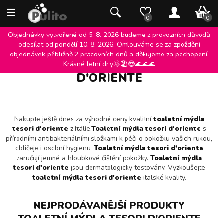
☰
0 K
0
0
Objednávky vytvořené od 5. 8. 2026 budeme z provozních důvodů
odesílat od pondělí 10. 8. 2026. Omlouváme se za zpoždění
objednávek přibližně 2 pracovních dnů a děkujeme za pochopení.
TOALETNÍ MÝDLA TESORI
Krásné letní dny🌞🏖️😎🌊🌊🌊
D'ORIENTE
Nakupte ještě dnes za výhodné ceny kvalitní
toaletní mýdla
tesori d'oriente
z Itálie.
Toaletní mýdla tesori d'oriente
s
přírodními antibakteriálními složkami k péči o pokožku vašich rukou,
obličeje i osobní hygienu.
Toaletní mýdla tesori d'oriente
zaručují jemné a hloubkové čištění pokožky.
Toaletní mýdla
tesori d'oriente
jsou dermatologicky testovány. Vyzkoušejte
toaletní mýdla tesori d'oriente
italské kvality.
NEJPRODÁVANĚJŠÍ PRODUKTY