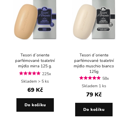
Tesori d´oriente
Tesori d´oriente
parfémované toaletní
parfémované toaletní
mýdlo mirra 125 g.
mýdlo muschio bianco
125g
225x
58x
Skladem > 5 ks
Skladem 1 ks
69 Kč
79 Kč
Do košíku
Do košíku