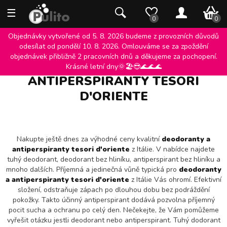
☰
0 K
0
0
Objednávky vytvořené od 5. 8. 2026 budeme z provozních důvodů
odesílat od pondělí 10. 8. 2026. Omlouváme se za zpoždění
objednávek přibližně 2 pracovních dnů a děkujeme za pochopení.
DEODORANTY A
Krásné letní dny🌞🏖️😎🌊🌊🌊
ANTIPERSPIRANTY TESORI
D'ORIENTE
Nakupte ještě dnes za výhodné ceny kvalitní
deodoranty a
antiperspiranty tesori d'oriente
z Itálie. V nabídce najdete
tuhý deodorant, deodorant bez hliníku, antiperspirant bez hliníku a
mnoho dalších. Příjemná a jedinečná vůně typická pro
deodoranty
a antiperspiranty tesori d'oriente
z Itálie Vás ohromí. Efektivní
složení, odstraňuje zápach po dlouhou dobu bez podráždění
pokožky. Takto účinný antiperspirant dodává pozvolna příjemný
pocit sucha a ochranu po celý den. Nečekejte, že Vám pomůžeme
vyřešit otázku jestli deodorant nebo antiperspirant. Tuhý dodorant