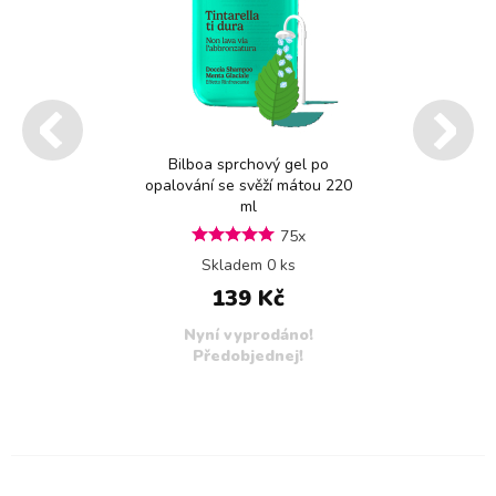
Bilboa sprchový gel po
opalování se svěží mátou 220
ml
75x
Skladem 0 ks
139 Kč
Nyní vyprodáno!
Předobjednej!