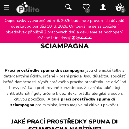
☰
0 K
0
0
Objednávky vytvořené od 5. 8. 2026 budeme z provozních důvodů
odesílat od pondělí 10. 8. 2026. Omlouváme se za zpoždění
objednávek přibližně 2 pracovních dnů a děkujeme za pochopení.
PRACÍ PROSTŘEDKY SPUMA DI
Krásné letní dny🌞🏖️😎🌊🌊🌊
SCIAMPAGNA
Prací prostředky spuma di sciampagna
jsou chemické látky s
detergentními účinky, určené k praní prádla. Jsou důležitou součástí
každé domácnosti. Výběr správného pracího prostředku se odvíjí od
barvy prádla a preferované konzistence. Za zmínku také stojí
antibakteriální gely určené k dezinfekci prádla alergiků a osob s
citlivou pokožkou. A také
prací prostředky spuma di
sciampagna
pro miminka, která mají velmi citlivou pokožku.
JAKÉ
PRACÍ PROSTŘEDKY SPUMA DI