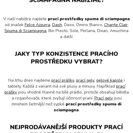
SCIAMPAGNA
NABÍZÍME?
V naší nabídce najdete
prací prostředky spuma di sciampagna
od značek
Felce Azzurra
,
Dash
, Deox, Omino Bianco,
Chante Clair
,
Spuma di Sciampagna
, Bio Presto, Sole, Perlana, Dixan, Amuchina
a další.
JAKY TYP KONZISTENCE PRACÍHO
PROSTŘEDKU VYBRAT?
Na trhu dnes najdeme
prací prášky
,
prací gely
,
gelové kapsle
i
tablety. Každá z variant má své plusy a minusy. Například
prací
prášky
jsou vhodné hlavně na bílé prádlo, protože obsahují bělidla
a rozjasňovače, které zvyšují účinnost praní.
Prací gely
jsou
mnohem šetrnější než sypké
prací prostředky spuma di
sciampagna
.
NEJPRODÁVANĚJŠÍ PRODUKTY PRACÍ