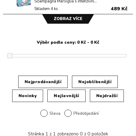
Sciampagna Marsiglia s intenzivní...
489 Kč
Skladem 4 ks
ZOBRAZ VÍCE
Nejprodávanější
Nejoblíbenější
Novinky
Nejlevnější
Nejdražší
Sleva
Předobjedání
Stránka
1
z
1
zobrazeno
0
z
0
položek