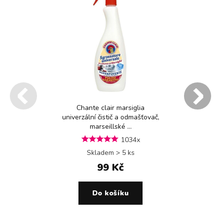
Chante clair marsiglia
univerzální čistič a odmašťovač,
marseillské ...
1034x
Skladem > 5 ks
99 Kč
Do košíku