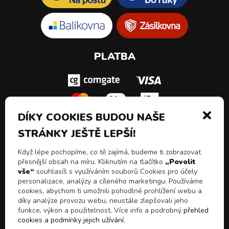
PLATBA
DÍKY COOKIES BUDOU NAŠE
STRÁNKY JEŠTĚ LEPŠÍ!
SLEDUJ NÁS!
Když lépe pochopíme, co tě zajímá, budeme ti zobrazovat
přesnější obsah na míru. Kliknutím na tlačítko
„Povolit
vše“
souhlasíš s využíváním souborů Cookies pro účely
personalizace, analýzy a cíleného marketingu. Používáme
cookies, abychom ti umožnili pohodlné prohlížení webu a
díky analýze provozu webu, neustále zlepšovali jeho
funkce, výkon a použitelnost. Více info a podrobný
přehled
cookies a podmínky jejich užívání
.
© 2026 Všechna práva vyhrazena