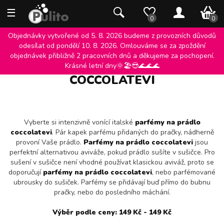
☰
0 K
0
0
Objednávky vytvořené od 5. 8. 2026 budeme z provozních důvodů
odesílat od pondělí 10. 8. 2026. Omlouváme se za zpoždění
objednávek přibližně 2 pracovních dnů a děkujeme za pochopení.
PARFÉMY NA PRÁDLO
Krásné letní dny🌞🏖️😎🌊🌊🌊
COCCOLATEVI
Vyberte si intenzivně vonící italské
parfémy na prádlo
coccolatevi
. Pár kapek parfému přidaných do pračky, nádherně
provoní Vaše prádlo.
Parfémy na prádlo coccolatevi
jsou
perfektní alternativou aviváže, pokud prádlo sušíte v sušičce. Pro
sušení v sušičce není vhodné používat klasickou aviváž, proto se
doporučují
parfémy na prádlo coccolatevi
, nebo parfémované
ubrousky do sušiček. Parfémy se přidávají buď přímo do bubnu
pračky, nebo do posledního máchání.