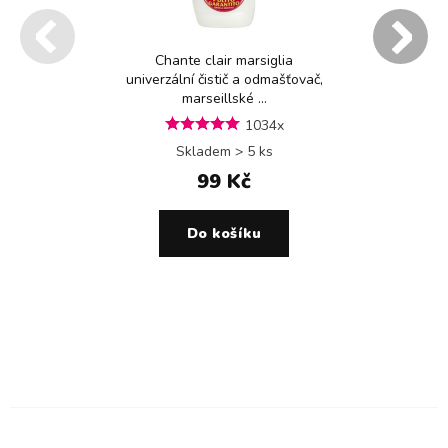
Chante clair marsiglia
univerzální čistič a odmašťovač,
marseillské ...
1034x
Skladem > 5 ks
99 Kč
Do košíku