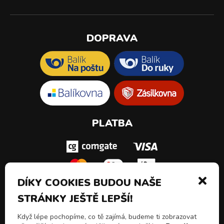
DOPRAVA
PLATBA
DÍKY COOKIES BUDOU NAŠE
STRÁNKY JEŠTĚ LEPŠÍ!
SLEDUJ NÁS!
Když lépe pochopíme, co tě zajímá, budeme ti zobrazovat