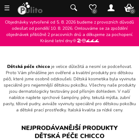
☰
0 K
0
0
Objednávky vytvořené od 5. 8. 2026 budeme z provozních důvodů
odesílat od pondělí 10. 8. 2026. Omlouváme se za zpoždění
objednávek přibližně 2 pracovních dnů a děkujeme za pochopení.
DĚTSKÁ PÉČE CHICCO
Krásné letní dny🌞🏖️😎🌊🌊🌊
Dětská péče chicco
je velice důležitá a nesmí se podceňovat.
Proto Vám přinášíme jen ověřené a kvalitní produkty pro dětskou
péči, které jsme osobně odzkoušeli. Dětská kosmetika byla vyvinuta
speciálně pro nejjemnější dětskou pokožku. Všechny naše produkty
jsou dermatologicky testovány pod přísným dohledem. V naší
nabídce najdete sprchové šampóny, pěny, tekutá mýdla, zubní
pasty, tělové pudry, aviváže vyvinuty speciálně pro dětskou pokožku
a dětské prací prostředky. Italská kvalita za nízké ceny.
NEJPRODÁVANĚJŠÍ PRODUKTY
DĚTSKÁ PÉČE CHICCO