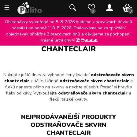
☰
0 K
0
0
Objednávky vytvořené od 5. 8. 2026 budeme z provozních důvodů
odesílat od pondělí 10. 8. 2026. Omlouváme se za zpoždění
objednávek přibližně 2 pracovních dnů a děkujeme za pochopení.
ODSTRAŇOVAČE SKVRN
Krásné letní dny🌞🏖️😎🌊🌊🌊
CHANTECLAIR
Nakupte ještě dnes za výhodné ceny kvalitní
odstraňovače skvrn
chanteclair
z Itálie. Účinné
odstraňovače skvrn chanteclair
a
fleků naneste přímo na skvrnu a nechte působit. Poradí si hravě s
fleky od kávy. Vyzkoušejte
odstraňovače skvrn chanteclair
a
fleků italské kvality.
NEJPRODÁVANĚJŠÍ PRODUKTY
ODSTRAŇOVAČE SKVRN
CHANTECLAIR