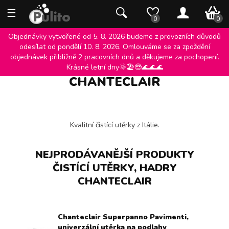
☰
0 K
0
0
Objednávky vytvořené od 5. 8. 2026 budeme z provozních důvodů
odesílat od pondělí 10. 8. 2026. Omlouváme se za zpoždění
objednávek přibližně 2 pracovních dnů a děkujeme za pochopení.
ČISTÍCÍ UTĚRKY, HADRY
Krásné letní dny🌞🏖️😎🌊🌊🌊
CHANTECLAIR
Kvalitní čistící utěrky z Itálie.
NEJPRODÁVANĚJŠÍ PRODUKTY
ČISTÍCÍ UTĚRKY, HADRY
CHANTECLAIR
Chanteclair Superpanno Pavimenti,
univerzální utěrka na podlahy