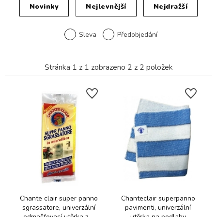
Novinky
Nejlevnější
Nejdražší
Sleva
Předobjedání
Stránka
1
z
1
zobrazeno
2
z
2
položek
Chante clair super panno
Chanteclair superpanno
sgrassatore, univerzální
pavimenti, univerzální
odmašťovací utěrka z ...
utěrka na podlahy