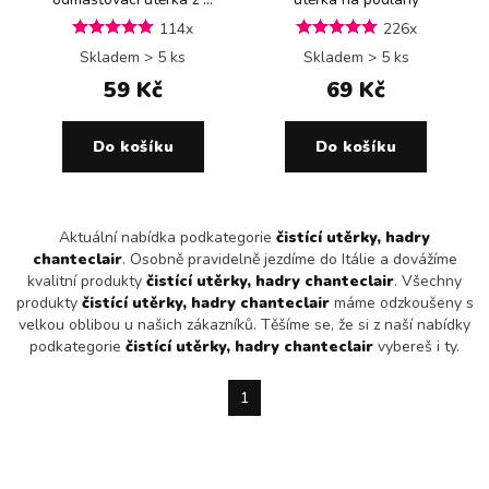
114x
226x
Skladem > 5 ks
Skladem > 5 ks
59 Kč
69 Kč
Do košíku
Do košíku
Aktuální nabídka podkategorie
čistící utěrky, hadry
chanteclair
. Osobně pravidelně jezdíme do Itálie a dovážíme
kvalitní produkty
čistící utěrky, hadry chanteclair
. Všechny
produkty
čistící utěrky, hadry chanteclair
máme odzkoušeny s
velkou oblibou u našich zákazníků. Těšíme se, že si z naší nabídky
podkategorie
čistící utěrky, hadry chanteclair
vybereš i ty.
1