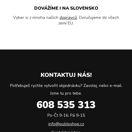
DOVÁŽÍME I NA SLOVENSKO
Vyber si z mnoha našich
dopravců
. Doručujeme do všech
zemí EU.
KONTAKTUJ NÁS!
Potřebuješ rychle vytvořit objednávku? Zavolej, nebo e-mail.
Jsme tu pro tebe.
608 535 313
Po-Čt 9-16, Pá 9-15
info@pulitoshop.cz