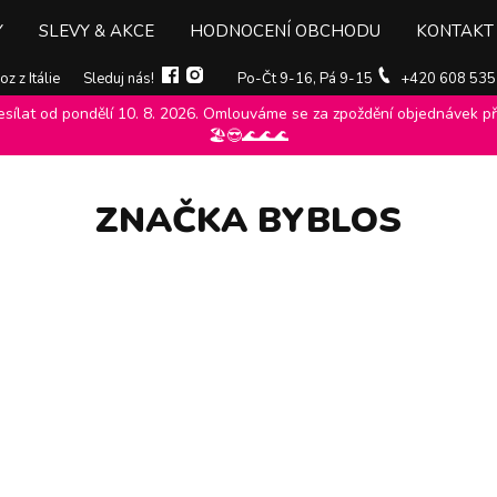
Y
SLEVY & AKCE
HODNOCENÍ OBCHODU
KONTAKT
z z Itálie
Sleduj nás!
Po-Čt 9-16, Pá 9-15
+420 608 535
ílat od pondělí 10. 8. 2026. Omlouváme se za zpoždění objednávek při
🏖️😎🌊🌊🌊
ZNAČKA BYBLOS