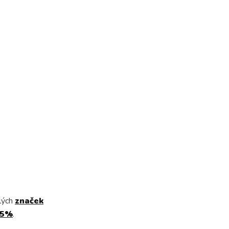
lých
značek
15%
.