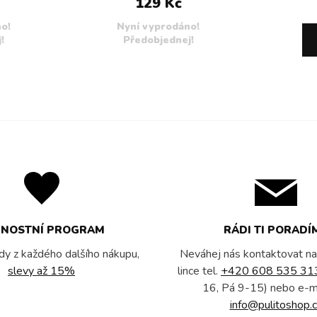
129 Kč
o!
Nyní vyprodáno!
!
Předobjednej!
RNOSTNÍ PROGRAM
RÁDI TI PORADÍ
dy z každého dalšího nákupu,
Neváhej nás kontaktovat na
slevy až 15%
lince tel.
+420 608 535 31
16, Pá 9-15) nebo e-m
info@pulitoshop.c