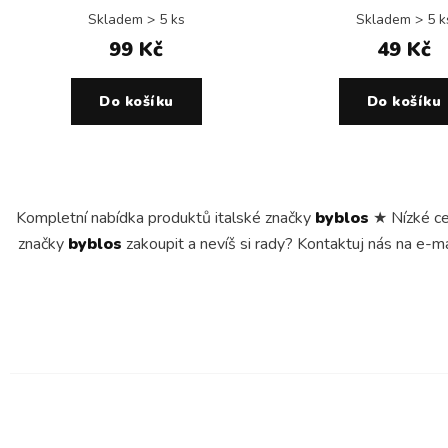
Skladem > 5 ks
Skladem > 5 k
99 Kč
49 Kč
Do košíku
Do košíku
Kompletní nabídka produktů italské značky
byblos
★ Nízké ce
značky
byblos
zakoupit a nevíš si rady? Kontaktuj nás na e-m