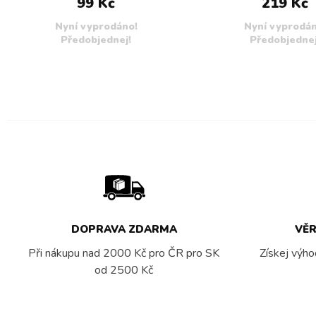
99 Kč
219 Kč
Nyní vyprodáno!
Nyní vyprodán
Předobjednej!
Předobjednej
DOPRAVA ZDARMA
VĚ
Při nákupu nad 2000 Kč pro ČR pro SK
Získej výho
od 2500 Kč