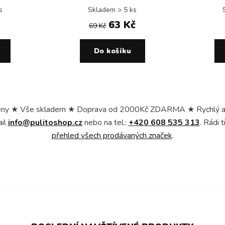
s
Skladem > 5 ks
63 Kč
69 Kč
Do košíku
ny ★ Vše skladem ★ Doprava od 2000Kč ZDARMA ★ Rychlý a bez
ail
info@pulitoshop.cz
nebo na tel.:
+420 608 535 313
. Rádi
přehled všech prodávaných značek
.