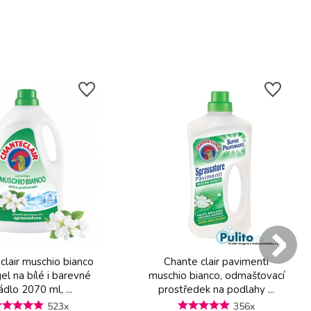
clair muschio bianco
Chante clair pavimenti
gel na bílé i barevné
muschio bianco, odmašťovací
ádlo 2070 ml, ...
prostředek na podlahy ...
523x
356x