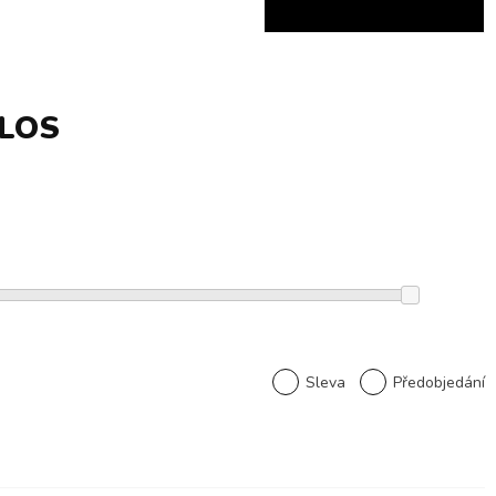
LOS
Sleva
Předobjedání