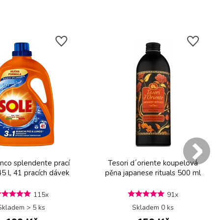
anco splendente prací
Tesori d´oriente koupelová
45 l, 41 pracích dávek
pěna japanese rituals 500 ml
115x
91x
Skladem > 5 ks
Skladem 0 ks