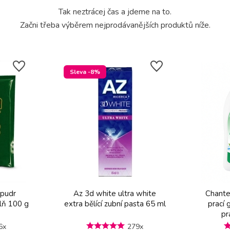
Tak neztrácej čas a jdeme na to.
Začni třeba výběrem nejprodávanějších produktů níže.
Sleva -8%
 pudr
Az 3d white ultra white
Chante
plň 100 g
extra bělící zubní pasta 65 ml
prací 
pr
6x
279x