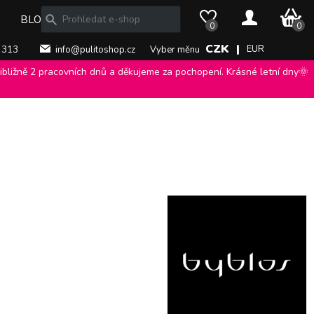
0 Kč
BLOG
0
0
CZK |
EUR
 313
info@pulitoshop.cz
Vyber měnu
bližně 2 pracovních dnů a děkujeme za pochopení. Krásné letní dny🌞