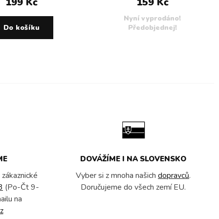
199 Kč
159 Kč
Nyní vyprodáno!
Do košíku
Předobjednej!
ME
DOVÁŽÍME I NA SLOVENSKO
 zákaznické
Vyber si z mnoha našich
dopravců
.
3
(Po-Čt 9-
Doručujeme do všech zemí EU.
ailu na
z