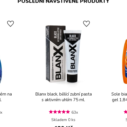
POSLEDNÍ NAVŠTÍVENÉ PRODUKTY
fém na
Blanx black, bělící zubní pasta
Sole bi
.
s aktivním uhlím 75 ml.
gel 1,8
8x
63x
Skladem 0 ks