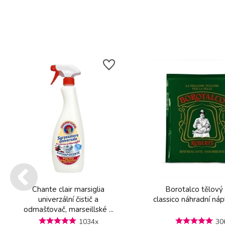
Chante clair marsiglia
Borotalco tělový
univerzální čistič a
classico náhradní ná
odmašťovač, marseillské ...
1034x
30