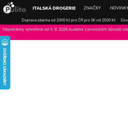
ZNAČKY
NOVINK
ITALSKÁ DROGERIE
Doprava zdarma od 2000 Kč pro ČR pro SK od 2500 Kč
Dovo
Objednávky vytvořené od 5. 8. 2026 budeme z provozních důvodů odes
E-shop Pulito
>
Značky
>
Byblos
>